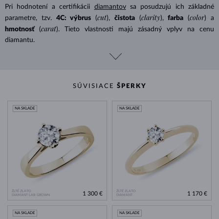
Pri hodnotení a certifikácii
diamantov
sa posudzujú ich základné
cut
clarity
color
parametre, tzv.
4C: výbrus
(
),
čistota
(
),
farba
(
) a
carat
hmotnosť
(
). Tieto vlastnosti majú zásadný vplyv na cenu
diamantu.
SÚVISIACE
ŠPERKY
NA SKLADE
NA SKLADE
ŽLTÉ ZLATO
ŽLTÉ ZLATO
1 300 €
1 170 €
DIAMANT LAB GROWN
DIAMANT
NA SKLADE
NA SKLADE