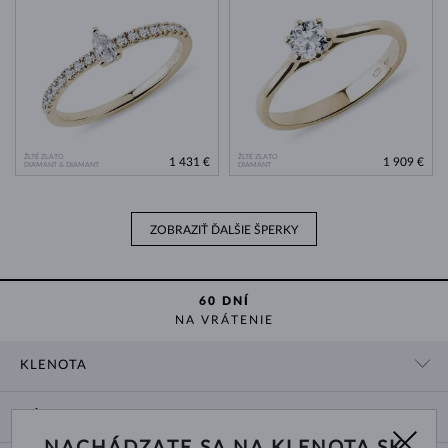
ŽLTÉ ZLATO
ŽLTÉ ZLATO
1 431 €
1 909 €
DIAMANT & DIAMANT
DIAMANT
ZOBRAZIŤ ĎALŠIE ŠPERKY
60 DNÍ
NA VRÁTENIE
KLENOTA
KONTAKTNÉ ÚDAJE
NÁKUP
SHOWROOM