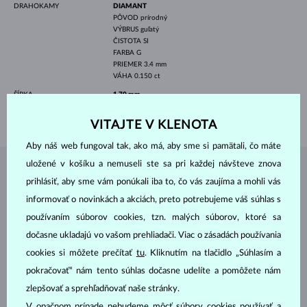
DRAHOKAMY
DIAMANT
PÔVOD
prírodný
VÝBRUS
guľatý
ČISTOTA
SI
FARBA
G
PRIEMER
3.4 mm
VÁHA
0.150 ct
ŠÍRKA
1.70 mm
VÁHA
1.75 g
VITAJTE V KLENOTA
Aby náš web fungoval tak, ako má, aby sme si pamätali, čo máte
uložené v košíku a nemuseli ste sa pri každej návšteve znova
ŠPERKY Z
ATELIÉRU KLENOTA
prihlásiť, aby sme vám ponúkali iba to, čo vás zaujíma a mohli vás
informovať o novinkách a akciách, preto potrebujeme váš súhlas s
používaním súborov cookies, tzn. malých súborov, ktoré sa
dočasne ukladajú vo vašom prehliadači. Viac o zásadách používania
cookies si môžete prečítať
tu
. Kliknutím na tlačidlo „Súhlasím a
pokračovať“ nám tento súhlas dočasne udelíte a pomôžete nám
zlepšovať a sprehľadňovať naše stránky.
V opačnom prípade nebudeme môcť súbory cookies používať a