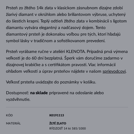
Prsteň zo žltého 14k zlata v klasickom zásnubnom dizajne zdobí
žiarivý diamant v okrúhlom alebo briliantovom výbruse, uchytený
do šiestich krapní. Teplý odtieň žltého zlata v kombinácii s ligotom
diamantu vytvára elegantný a nadčasový dojem. Tento
diamantový prsteň je dokonalou voľbou pre tých, ktorí hľadajú
symbol lásky v tradičnom a sofistikovanom prevedení.
Prsteň vyrábame ručne v ateliéri KLENOTA. Prípadná prvá výmena
veľkosti je do 60 dní bezplatná. Šperk vám doručíme zadarmo v
dizajnovej krabičke a s certifikátom pravosti. Viac informácií
ohľadom veľkostí a úprav prsteňov nájdete v našom
sprievodcovi
.
Veľkosť prsteňa uvádzajte do poznámky v košíku.
Dostupnosť:
na sklade
pripravené na odoslanie alebo
vyzdvihnutie.
KÓD
K0191113
MATERIÁL
ŽLTÉ ZLATO
RÝDZOSŤ
14 kt 585/1000