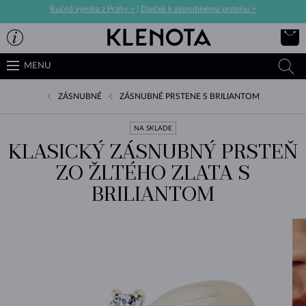
Ručná výroba z Prahy >
|
Darček k zásnubnému prsteňu >
MENU
ZÁSNUBNÉ
ZÁSNUBNÉ PRSTENE S BRILIANTOM
NA SKLADE
KLASICKÝ ZÁSNUBNÝ PRSTEŇ
ZO ŽLTÉHO ZLATA S
BRILIANTOM