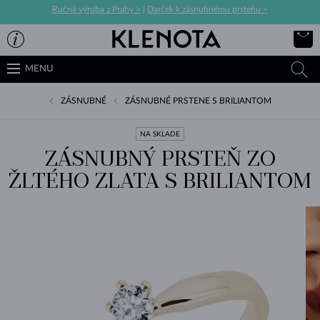
Ručná výroba z Prahy >
|
Darček k zásnubnému prsteňu >
MENU
ZÁSNUBNÉ
ZÁSNUBNÉ PRSTENE S BRILIANTOM
NA SKLADE
ZÁSNUBNÝ PRSTEŇ ZO
ŽLTÉHO ZLATA S BRILIANTOM