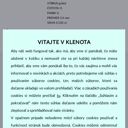
VÝBRUS
guľatý
ČISTOTA
I1
FARBA
G
PRIEMER
3.4 mm
VÁHA
0.150 ct
ŠÍRKA
1.70 mm
VÁHA
1.75 g
VITAJTE V KLENOTA
Aby náš web fungoval tak, ako má, aby sme si pamätali, čo máte
uložené v košíku a nemuseli ste sa pri každej návšteve znova
ŠPERKY Z
ATELIÉRU KLENOTA
prihlásiť, aby sme vám ponúkali iba to, čo vás zaujíma a mohli vás
informovať o novinkách a akciách, preto potrebujeme váš súhlas s
používaním súborov cookies, tzn. malých súborov, ktoré sa
dočasne ukladajú vo vašom prehliadači. Viac o zásadách používania
cookies si môžete prečítať
tu
. Kliknutím na tlačidlo „Súhlasím a
pokračovať“ nám tento súhlas dočasne udelíte a pomôžete nám
zlepšovať a sprehľadňovať naše stránky.
V opačnom prípade nebudeme môcť súbory cookies používať a
funkčnosť stránok bude obmedzená. Cookies môžete odmietnuť