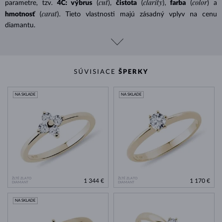
cut
clarity
color
parametre, tzv.
4C: výbrus
(
),
čistota
(
),
farba
(
) a
carat
hmotnosť
(
). Tieto vlastnosti majú zásadný vplyv na cenu
diamantu.
SÚVISIACE
ŠPERKY
NA SKLADE
NA SKLADE
ŽLTÉ ZLATO
ŽLTÉ ZLATO
1 344 €
1 170 €
DIAMANT
DIAMANT
NA SKLADE