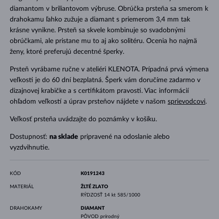
diamantom v briliantovom výbruse. Obrúčka prsteňa sa smerom k
drahokamu ľahko zužuje a diamant s priemerom 3,4 mm tak
krásne vynikne. Prsteň sa skvele kombinuje so svadobnými
obrúčkami, ale pristane mu to aj ako solitéru. Ocenia ho najmä
ženy, ktoré preferujú decentné šperky.
Prsteň vyrábame ručne v ateliéri KLENOTA. Prípadná prvá výmena
veľkosti je do 60 dní bezplatná. Šperk vám doručíme zadarmo v
dizajnovej krabičke a s certifikátom pravosti. Viac informácií
ohľadom veľkostí a úprav prsteňov nájdete v našom
sprievodcovi
.
Veľkosť prsteňa uvádzajte do poznámky v košíku.
Dostupnosť:
na sklade
pripravené na odoslanie alebo
vyzdvihnutie.
KÓD
K0191243
MATERIÁL
ŽLTÉ ZLATO
RÝDZOSŤ
14 kt 585/1000
DRAHOKAMY
DIAMANT
PÔVOD
prírodný