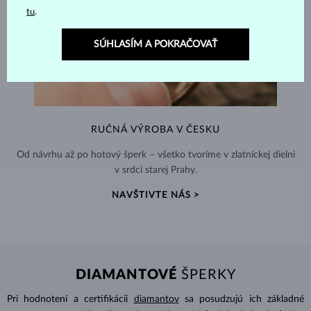
tu
.
SÚHLASÍM A POKRAČOVAŤ
RUČNÁ VÝROBA V ČESKU
Od návrhu až po hotový šperk – všetko tvoríme v zlatníckej dielni
v srdci starej Prahy.
NAVŠTIVTE NÁS >
DIAMANTOVÉ
ŠPERKY
Pri hodnotení a certifikácii
diamantov
sa posudzujú ich základné