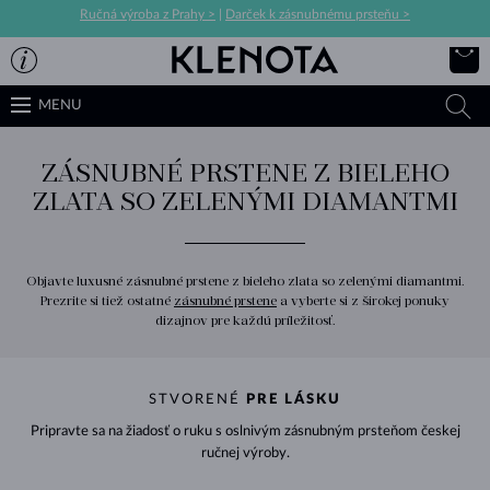
Ručná výroba z Prahy >
|
Darček k zásnubnému prsteňu >
MENU
ZÁSNUBNÉ PRSTENE Z BIELEHO
ZLATA SO ZELENÝMI DIAMANTMI
Objavte luxusné zásnubné prstene z bieleho zlata so zelenými diamantmi.
Prezrite si tiež ostatné
zásnubné prstene
a vyberte si z širokej ponuky
dizajnov pre každú príležitosť.
STVORENÉ
PRE LÁSKU
Pripravte sa na žiadosť o ruku s oslnivým zásnubným prsteňom českej
ručnej výroby.