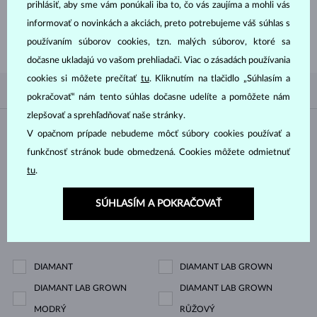
prihlásiť, aby sme vám ponúkali iba to, čo vás zaujíma a mohli vás
informovať o novinkách a akciách, preto potrebujeme váš súhlas s
PREČÍTAŤ
používaním súborov cookies, tzn. malých súborov, ktoré sa
dočasne ukladajú vo vašom prehliadači. Viac o zásadách používania
cookies si môžete prečítať
tu
. Kliknutím na tlačidlo „Súhlasím a
PODĽA OBĽÚBENOSTI
4/4
FILTROVANIE
pokračovať“ nám tento súhlas dočasne udelíte a pomôžete nám
zlepšovať a sprehľadňovať naše stránky.
Materiál
V opačnom prípade nebudeme môcť súbory cookies používať a
funkčnosť stránok bude obmedzená. Cookies môžete odmietnuť
BIELE ZLATO
ŽLTÉ ZLATO
tu
.
RUŽOVÉ ZLATO
SÚHLASÍM A POKRAČOVAŤ
Drahokam
DIAMANT
DIAMANT LAB GROWN
DIAMANT LAB GROWN
DIAMANT LAB GROWN
MODRÝ
RŮŽOVÝ