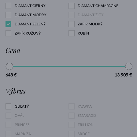
DIAMANT ČIERNY
DIAMANT CHAMPAGNE
DIAMANT MODRÝ
DIAMANT ŽLTÝ
DIAMANT ZELENÝ
ZAFÍR MODRÝ
ZAFÍR RUŽOVÝ
RUBÍN
Cena
648 €
13 909 €
Výbrus
GUĽATÝ
KVAPKA
OVÁL
SMARAGD
PRINCES
TRILLION
MARKÍZA
SRDCE