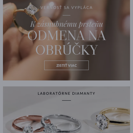
VERNOSŤ SA VYPLÁCA
K zásnubnému prsteňu
ODMENA NA
OBRÚČKY
ZISTIŤ VIAC
LABORATÓRNE DIAMANTY