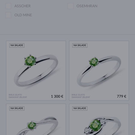
ASSCHER
OSEMHRAN
OLD MINE
NA SKLADE
NA SKLADE
BIELE ZLATO
BIELE ZLATO
1 300 €
779 €
DIAMANT ZELENÝ
DIAMANT ZELENÝ
NA SKLADE
NA SKLADE