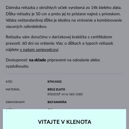
Dámska retiazka z okrúhlych očiek vyrobená zo 14k bieleho zlata.
Dĺžka retiazky je 50 cm a preto jej to pristane najmä s príveskom.
Vďaka neštandardnej dĺžke je ideálna na vrstvenie a kombinovanie
viacerých náhrdelníkov.
Retiazku vám doručíme v darčekovej krabičke s certifikátom
pravosti. 60 dní na vrátenie. Viac o dĺžkach a typoch retiazok
nájdete
v našom sprievodcovi
.
Dostupnosť:
na sklade
pripravené na odoslanie alebo
vyzdvihnutie.
KÓD
K7011032
MATERIÁL
BIELE ZLATO
RÝDZOSŤ
14 kt 585/1000
DRAHOKAMY
BEZ KAMEŇA
DĹŽKA
500 mm
VÁHA
1.25 g
VITAJTE V KLENOTA