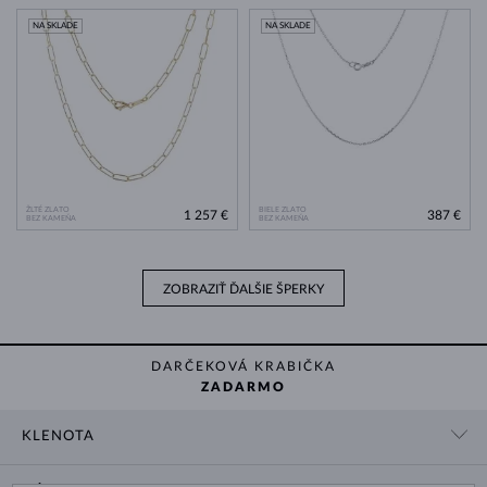
NA SKLADE
NA SKLADE
ŽLTÉ ZLATO
BIELE ZLATO
1 257 €
387 €
BEZ KAMEŇA
BEZ KAMEŇA
ZOBRAZIŤ ĎALŠIE ŠPERKY
DARČEKOVÁ KRABIČKA
ZADARMO
KLENOTA
KONTAKTNÉ ÚDAJE