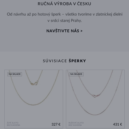
RUČNÁ VÝROBA V ČESKU
Od návrhu až po hotový šperk – všetko tvoríme v zlatníckej dielni
v srdci starej Prahy.
NAVŠTIVTE NÁS >
SÚVISIACE
ŠPERKY
NA SKLADE
NA SKLADE
ŽLTÉ ZLATO
RUŽOVÉ ZLATO
327 €
431 €
BEZ KAMEŇA
BEZ KAMEŇA