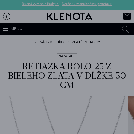
Ručná výroba z Prahy >
|
Darček k zásnubnému prsteňu >
MENU
NÁHRDELNÍKY
ZLATÉ RETIAZKY
NA SKLADE
RETIAZKA ROLO 25 Z
BIELEHO ZLATA V DĹŽKE 50
CM