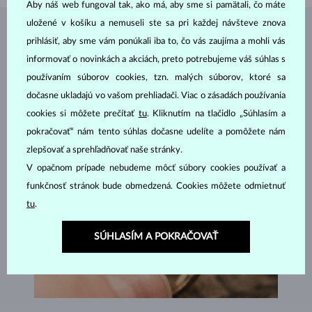
Aby náš web fungoval tak, ako má, aby sme si pamätali, čo máte
uložené v košíku a nemuseli ste sa pri každej návšteve znova
ŠPERKY Z
ATELIÉRU KLENOTA
prihlásiť, aby sme vám ponúkali iba to, čo vás zaujíma a mohli vás
informovať o novinkách a akciách, preto potrebujeme váš súhlas s
používaním súborov cookies, tzn. malých súborov, ktoré sa
dočasne ukladajú vo vašom prehliadači. Viac o zásadách používania
cookies si môžete prečítať
tu
. Kliknutím na tlačidlo „Súhlasím a
pokračovať“ nám tento súhlas dočasne udelíte a pomôžete nám
zlepšovať a sprehľadňovať naše stránky.
V opačnom prípade nebudeme môcť súbory cookies používať a
funkčnosť stránok bude obmedzená. Cookies môžete odmietnuť
tu
.
SÚHLASÍM A POKRAČOVAŤ