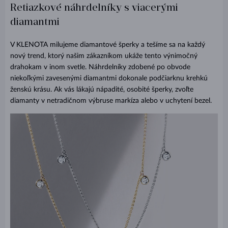
Retiazkové náhrdelníky s viacerými
diamantmi
V KLENOTA milujeme diamantové šperky a tešíme sa na každý
nový trend, ktorý našim zákazníkom ukáže tento výnimočný
drahokam v inom svetle. Náhrdelníky zdobené po obvode
niekoľkými zavesenými diamantmi dokonale podčiarknu krehkú
ženskú krásu. Ak vás lákajú nápadité, osobité šperky, zvoľte
diamanty v netradičnom výbruse markíza alebo v uchytení bezel.