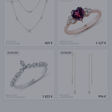
ŽLTÉ ZLATO
RUŽOVÉ ZLATO
605 €
1 127 €
SLADKOVODNÉ
RHODOLIT & DIAMANT
NA SKLADE
NA SKLADE
BIELE ZLATO
ŽLTÉ ZLATO
1 822 €
996 €
DIAMANT & DIAMANT
SLADKOVODNÉ