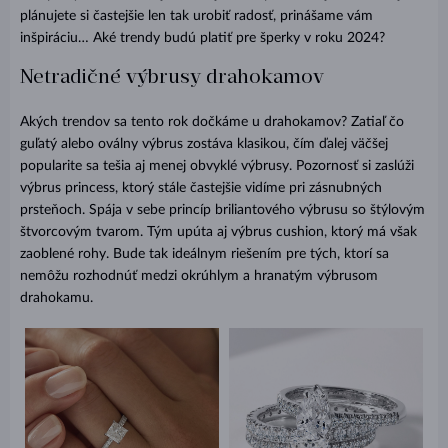
plánujete si častejšie len tak urobiť radosť, prinášame vám
inšpiráciu… Aké trendy budú platiť pre šperky v roku 2024?
Netradičné výbrusy drahokamov
Akých trendov sa tento rok dočkáme u drahokamov? Zatiaľ čo
guľatý alebo oválny výbrus zostáva klasikou, čím ďalej väčšej
popularite sa tešia aj menej obvyklé výbrusy. Pozornosť si zaslúži
výbrus princess, ktorý stále častejšie vidíme pri zásnubných
prsteňoch. Spája v sebe princíp briliantového výbrusu so štýlovým
štvorcovým tvarom. Tým upúta aj výbrus cushion, ktorý má však
zaoblené rohy. Bude tak ideálnym riešením pre tých, ktorí sa
nemôžu rozhodnúť medzi okrúhlym a hranatým výbrusom
drahokamu.