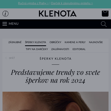
Ručná výroba z Prahy >
|
Darček k zásnubnému prsteňu >
MENU
ZÁSNUBNÉ
ŠPERKY KLENOTA
OBRÚČKY
KAMENE A PERLY
NAJNOVŠIE
TIPY NA DARČEKY
ZAUJÍMAVOSTI
EDITORIAL
SPÄŤ
ŠPERKY KLENOTA
Predstavujeme trendy vo svete
šperkov na rok 2024