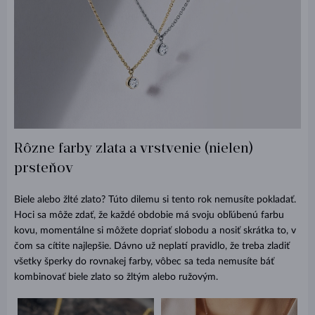
Rôzne farby zlata a vrstvenie (nielen)
prsteňov
Biele alebo žlté zlato? Túto dilemu si tento rok nemusíte pokladať.
Hoci sa môže zdať, že každé obdobie má svoju obľúbenú farbu
kovu, momentálne si môžete dopriať slobodu a nosiť skrátka to, v
čom sa cítite najlepšie. Dávno už neplatí pravidlo, že treba zladiť
všetky šperky do rovnakej farby, vôbec sa teda nemusíte báť
kombinovať biele zlato so žltým alebo ružovým.