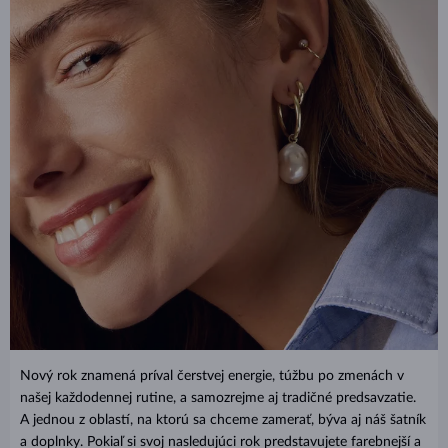
Nový rok znamená príval čerstvej energie, túžbu po zmenách v
našej každodennej rutine, a samozrejme aj tradičné predsavzatie.
A jednou z oblastí, na ktorú sa chceme zamerať, býva aj náš šatník
a doplnky. Pokiaľ si svoj nasledujúci rok predstavujete farebnejší a