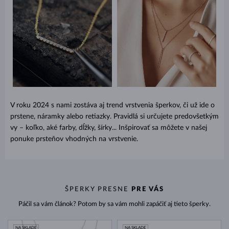
V roku 2024 s nami zostáva aj trend vrstvenia šperkov, či už ide o
prstene, náramky alebo retiazky. Pravidlá si určujete predovšetkým
vy – koľko, aké farby, dĺžky, šírky... Inšpirovať sa môžete v našej
ponuke prsteňov vhodných na vrstvenie.
ŠPERKY PRESNE
PRE VÁS
Páčil sa vám článok? Potom by sa vám mohli zapáčiť aj tieto šperky.
NA SKLADE
NA SKLADE