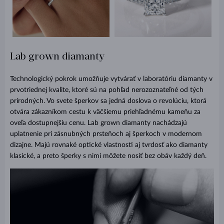
Lab grown diamanty
Technologický pokrok umožňuje vytvárať v laboratóriu diamanty v
prvotriednej kvalite, ktoré sú na pohľad nerozoznateľné od tých
prírodných. Vo svete šperkov sa jedná doslova o revolúciu, ktorá
otvára zákazníkom cestu k väčšiemu priehľadnému kameňu za
oveľa dostupnejšiu cenu. Lab grown diamanty nachádzajú
uplatnenie pri zásnubných prsteňoch aj šperkoch v modernom
dizajne. Majú rovnaké optické vlastnosti aj tvrdosť ako diamanty
klasické, a preto šperky s nimi môžete nosiť bez obáv každý deň.