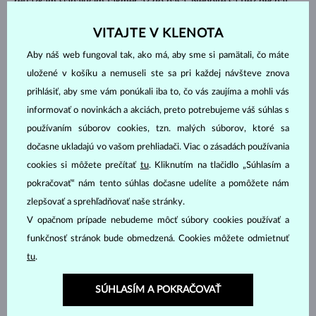
retiazkam siahajúcim takmer až do pása. Nebojte sa tiež nechať
vyniknúť svoju osobnosť, či už prostredníctvom čistých
VITAJTE V KLENOTA
geometrických línií alebo naopak pomocou organickej dynamiky.
Aby náš web fungoval tak, ako má, aby sme si pamätali, čo máte
uložené v košíku a nemuseli ste sa pri každej návšteve znova
prihlásiť, aby sme vám ponúkali iba to, čo vás zaujíma a mohli vás
informovať o novinkách a akciách, preto potrebujeme váš súhlas s
používaním súborov cookies, tzn. malých súborov, ktoré sa
dočasne ukladajú vo vašom prehliadači. Viac o zásadách používania
cookies si môžete prečítať
tu
. Kliknutím na tlačidlo „Súhlasím a
pokračovať“ nám tento súhlas dočasne udelíte a pomôžete nám
zlepšovať a sprehľadňovať naše stránky.
V opačnom prípade nebudeme môcť súbory cookies používať a
funkčnosť stránok bude obmedzená. Cookies môžete odmietnuť
tu
.
SÚHLASÍM A POKRAČOVAŤ