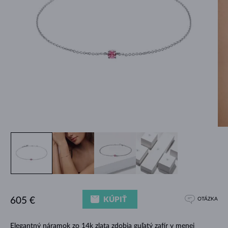
KÚPIŤ
605 €
OTÁZKA
Elegantný náramok zo 14k zlata zdobia guľatý zafír v menej