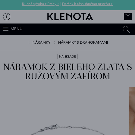
Ručná výroba z Prahy >
|
Darček k zásnubnému prsteňu >
MENU
NÁRAMKY
NÁRAMKY S DRAHOKAMAMI
NA SKLADE
NÁRAMOK Z BIELEHO ZLATA S
RUŽOVÝM ZAFÍROM