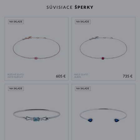
SÚVISIACE
ŠPERKY
NA SKLADE
NA SKLADE
RUŽOVÉ ZLATO
BIELE ZLATO
605 €
735 €
ZAFÍR RUŽOVÝ
RUBÍN
NA SKLADE
NA SKLADE