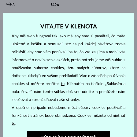
VÁHA
1.10 g
VITAJTE V KLENOTA
ŠPERKY Z
ATELIÉRU KLENOTA
Aby náš web fungoval tak, ako má, aby sme si pamätali, čo máte
uložené v košíku a nemuseli ste sa pri každej návšteve znova
prihlásiť, aby sme vám ponúkali iba to, čo vás zaujíma a mohli vás
informovať o novinkách a akciách, preto potrebujeme váš súhlas s
používaním súborov cookies, tzn. malých súborov, ktoré sa
dočasne ukladajú vo vašom prehliadači. Viac o zásadách používania
cookies si môžete prečítať
tu
. Kliknutím na tlačidlo „Súhlasím a
pokračovať“ nám tento súhlas dočasne udelíte a pomôžete nám
zlepšovať a sprehľadňovať naše stránky.
V opačnom prípade nebudeme môcť súbory cookies používať a
funkčnosť stránok bude obmedzená. Cookies môžete odmietnuť
tu
.