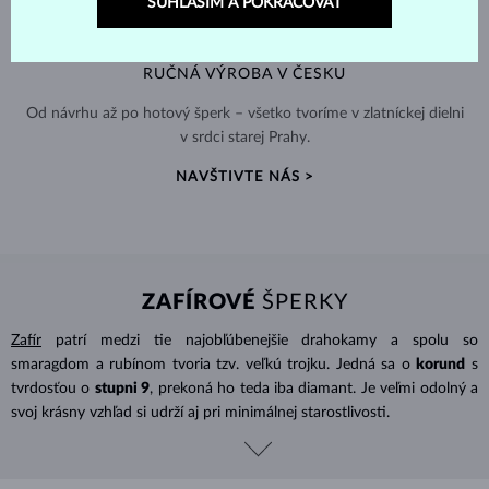
SÚHLASÍM A POKRAČOVAŤ
RUČNÁ VÝROBA V ČESKU
Od návrhu až po hotový šperk – všetko tvoríme v zlatníckej dielni
v srdci starej Prahy.
NAVŠTIVTE NÁS >
ZAFÍROVÉ
ŠPERKY
Zafír
patrí medzi tie najobľúbenejšie drahokamy a spolu so
smaragdom a rubínom tvoria tzv. veľkú trojku. Jedná sa o
korund
s
tvrdosťou o
stupni 9
, prekoná ho teda iba diamant. Je veľmi odolný a
svoj krásny vzhľad si udrží aj pri minimálnej starostlivosti.