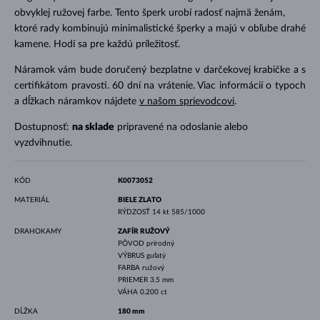
obvyklej ružovej farbe. Tento šperk urobí radosť najmä ženám,
ktoré rady kombinujú minimalistické šperky a majú v obľube drahé
kamene. Hodí sa pre každú príležitosť.
Náramok vám bude doručený bezplatne v darčekovej krabičke a s
certifikátom pravosti. 60 dní na vrátenie. Viac informácií o typoch
a dĺžkach náramkov nájdete
v našom sprievodcovi
.
Dostupnosť:
na sklade
pripravené na odoslanie alebo
vyzdvihnutie.
KÓD
K0073052
MATERIÁL
BIELE ZLATO
RÝDZOSŤ
14 kt 585/1000
DRAHOKAMY
ZAFÍR RUŽOVÝ
PÔVOD
prírodný
VÝBRUS
guľatý
FARBA
ružový
PRIEMER
3.5 mm
VÁHA
0.200 ct
DĹŽKA
180 mm