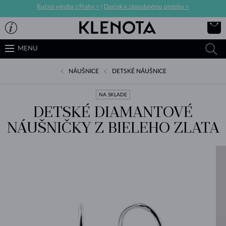
Ručná výroba z Prahy >
|
Darček k zásnubnému prsteňu >
MENU
NÁUŠNICE
DETSKÉ NÁUŠNICE
NA SKLADE
DETSKÉ DIAMANTOVÉ
NÁUŠNIČKY Z BIELEHO ZLATA