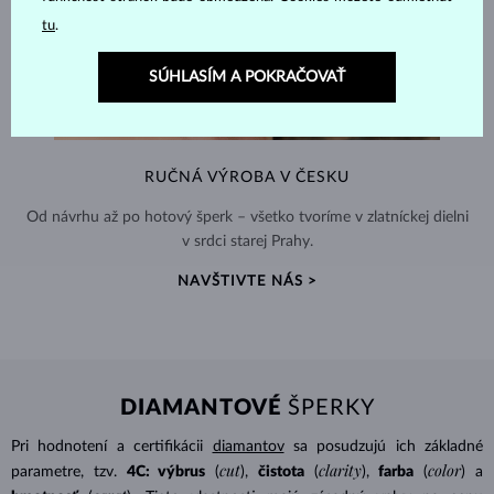
tu
.
SÚHLASÍM A POKRAČOVAŤ
RUČNÁ VÝROBA V ČESKU
Od návrhu až po hotový šperk – všetko tvoríme v zlatníckej dielni
v srdci starej Prahy.
NAVŠTIVTE NÁS >
DIAMANTOVÉ
ŠPERKY
Pri hodnotení a certifikácii
diamantov
sa posudzujú ich základné
cut
clarity
color
parametre, tzv.
4C: výbrus
(
),
čistota
(
),
farba
(
) a