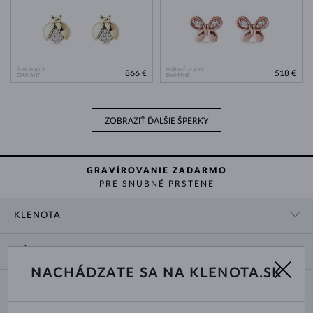
ŽLTÉ ZLATO
RUŽOVÉ ZLATO
866 €
518 €
DIAMANT
DIAMANT
ZOBRAZIŤ ĎALŠIE ŠPERKY
GRAVÍROVANIE ZADARMO
PRE SNUBNÉ PRSTENE
KLENOTA
KONTAKTNÉ ÚDAJE
NÁKUP
SHOWROOM
NACHÁDZATE SA NA KLENOTA.SK
DODANIE A PLATBA ZA TOVAR
O NÁS
O ŠPERKOCH
VRÁTENIE A VÝMENA
PRE MÉDIÁ