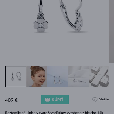
KÚPIŤ
409 €
OTÁZKA
Roztomilé náušnice v tvare štvorlístkov vyrobené z bieleho 14k