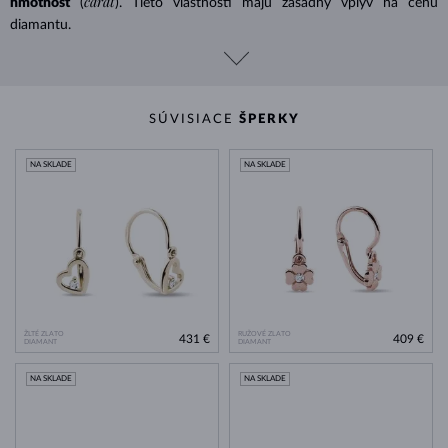
carat
hmotnosť
(
). Tieto vlastnosti majú zásadný vplyv na cenu
diamantu.
SÚVISIACE
ŠPERKY
NA SKLADE
NA SKLADE
ŽLTÉ ZLATO
RUŽOVÉ ZLATO
431 €
409 €
DIAMANT
DIAMANT
NA SKLADE
NA SKLADE