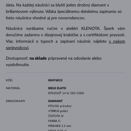
zlata. Na každej náušnici sa blyští jeden drobný diamant v
briliantovom výbruse. Vďaka špeciálnemu detskému zapínaniu sú
tieto náušnice vhodné aj pre novorodencov.
Náušnice vyrábame ručne v ateliéri KLENOTA. Šperk vám
doručíme zadarmo v dizajnovej krabičke a s certifikátom pravosti.
Viac informácií o typoch a zapínaní náušníc nájdete
v našom
sprievodcovi
.
Dostupnosť:
na sklade
pripravené na odoslanie alebo
vyzdvihnutie.
KÓD
K0476012
MATERIÁL
BIELE ZLATO
RÝDZOSŤ
14 kt 585/1000
DRAHOKAMY
DIAMANT
PÔVOD
prírodný
VÝBRUS
guľatý
ČISTOTA
SI
FARBA
G
PRIEMER
1.5 mm
VÁHA
0.03 ct