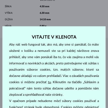
ŠÍRKA
4.50 mm
VÝŠKA
6.30 mm
DĹŽKA
14.10 mm
VÁHA
0.80 g
VITAJTE V KLENOTA
Aby náš web fungoval tak, ako má, aby sme si pamätali, čo máte
ŠPERKY Z
ATELIÉRU KLENOTA
uložené v košíku a nemuseli ste sa pri každej návšteve znova
prihlásiť, aby sme vám ponúkali iba to, čo vás zaujíma a mohli vás
informovať o novinkách a akciách, preto potrebujeme váš súhlas s
používaním súborov cookies, tzn. malých súborov, ktoré sa
dočasne ukladajú vo vašom prehliadači. Viac o zásadách používania
cookies si môžete prečítať
tu
. Kliknutím na tlačidlo „Súhlasím a
pokračovať“ nám tento súhlas dočasne udelíte a pomôžete nám
zlepšovať a sprehľadňovať naše stránky.
V opačnom prípade nebudeme môcť súbory cookies používať a
funkčnosť stránok bude obmedzená. Cookies môžete odmietnuť