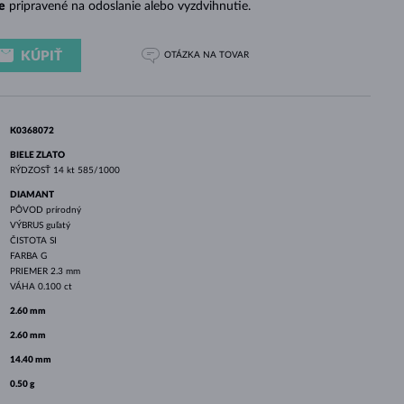
e
pripravené na odoslanie alebo vyzdvihnutie.
BIELE ZLATO
RUŽOVÉ ZLATO
BIELE ZLATO
KÚPIŤ
OTÁZKA
NA TOVAR
K0368072
BIELE ZLATO
RÝDZOSŤ
14 kt 585/1000
DIAMANT
PÔVOD
prírodný
VÝBRUS
guľatý
ČISTOTA
SI
FARBA
G
PRIEMER
2.3 mm
VÁHA
0.100 ct
2.60 mm
2.60 mm
14.40 mm
0.50 g