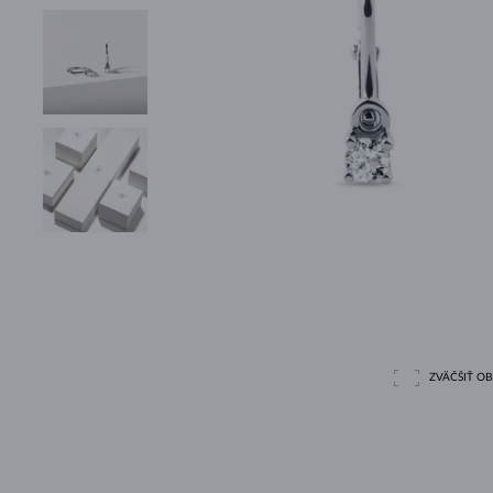
ZVÄČŠIŤ O