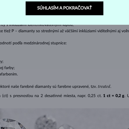
s absolútnou transparentnosťou bez inklúzií,
SÚHLASÍM A POKRAČOVAŤ
cluded) – diamanty s veľmi malými inklúziami,
– diamanty s malými inklúziami,
nty s inklúziami identifikovateľnými lupou,
ike tiež P – diamanty so strednými až väčšími inklúziami viditeľnými aj v
 hodnotí podľa medzinárodnej stupnice:
y;
j farby;
afarbením.
treated
ektoré naše farebné diamanty sú farebne upravené, tzv.
.
(ct) s presnosťou na 2 desatinné miesta, napr. 0,25 ct.
1 ct = 0,2 g
. 