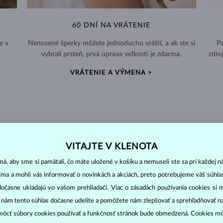
60 DNÍ NA VRÁTENIE
e v
Nenosené šperky môžete jednoducho vrátiť, a ak ste si
Po
vybrali prsteň, prvá úprava veľkosti je zdarma.
zdro
VRÁTENIE A VÝMENA >
DIAMANTOVÉ
ŠPERKY
VITAJTE V KLENOTA
cut
clarity
colo
ich základné parametre, tzv.
4C: výbrus
(
),
čistota
(
),
farba
(
á, aby sme si pamätali, čo máte uložené v košíku a nemuseli ste sa pri každej n
jíma a mohli vás informovať o novinkách a akciách, preto potrebujeme váš súhl
o oslnivý lesk. Najobľúbenejší je výbrus guľatý, tzv.
briliant
. Diamanty
dočasne ukladajú vo vašom prehliadači. Viac o zásadách používania cookies si 
cess (štvorboký alebo trojboký výbrus s ostrými rohmi, populárny najmä u
z
“ nám tento súhlas dočasne udelíte a pomôžete nám zlepšovať a sprehľadňovať n
ženie tzv. inkluzií čiže vnútorných nedokonalostí diamantu:
ôcť súbory cookies používať a funkčnosť stránok bude obmedzená. Cookies m