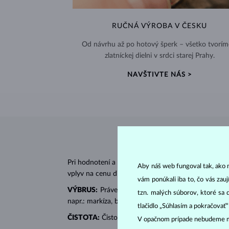
RUČNÁ VÝROBA V ČESKU
Od návrhu až po hotový šperk – všetko tvorím
zlatníckej dielni v srdci starej Prahy.
NAVŠTIVTE NÁS >
Pri hodnotení a certifikácii
diamantov
sa posudzujú 
Aby náš web fungoval tak, ako m
vplyv na cenu diamantu.
vám ponúkali iba to, čo vás zau
VÝBRUS:
Práve správny výbrus dodáva diamantu jeh
tzn. malých súborov, ktoré sa 
napr.: markíza, bageta, srdiečko, slza, ovál či prin
tlačidlo „Súhlasím a pokračovať
ČISTOTA:
Čistotu určuje množstvo, veľkosť a rozlo
V opačnom prípade nebudeme m