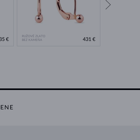
RUŽOVÉ ZLATO
ŽLTÉ ZLATO
35 €
431 €
BEZ KAMEŇA
BEZ KAMEŇA
TENE