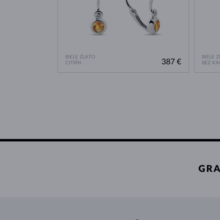
BIELE ZLATO
BIELE 
387 €
CITRÍN
BEZ K
GRA