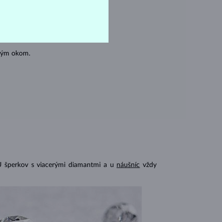
oľným okom.
U šperkov s viacerými diamantmi a u
náušníc
vždy