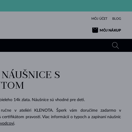
MÔJ ÚČET
BLOG
MÔJ NÁKUP
 NÁUŠNICE S
ŽLTÉ ZLATO
TANZANITY
TURMALÍNY
ZAFÍRY
NTOM
RUŽOVÉ ZLATO
TOPÁSY
VLTAVÍNY
SMARAGDY
TURMALÍNY
MINERÁLY
VLTAVÍNY
ieleho 14k zlata. Náušnice sú vhodné pre deti.
VÝNIMOČNÝ
ELEGANCIA
NÁRAMKY
KOLEKCIE
PRÍVESKY
KRÁSOU
KRÁSNE
ŠPERKY
KRÁSU
LÁSKA
VLTAVÍNY
PERLOVÉ PRÍVESKY
MINERÁLY
 ručne v ateliéri KLENOTA. Šperk vám doručíme zadarmo v
PRE BÁBÄTKÁ
BIELE ZLATO
SVADOBNÉ
s certifikátom pravosti. Viac informácií o typoch a zapínaní náušníc
evodcovi
.
SVADOBNÉ
ŽLTÉ ZLATO
ŽLTÉ ZLATO
POZRIEŤ
POZRIEŤ
POZRIEŤ
POZRIEŤ
POZRIEŤ
POZRIEŤ
POZRIEŤ
POZRIEŤ
POZRIEŤ
POZRIEŤ