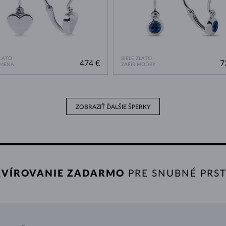
ZLATO
BIELE ZLATO
474 €
7
AMEŇA
ZAFÍR MODRÝ
ZOBRAZIŤ ĎALŠIE ŠPERKY
VÍROVANIE ZADARMO
PRE SNUBNÉ PRS