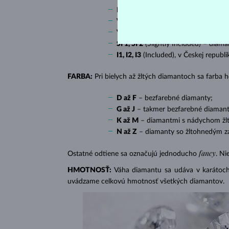
IF
(Internally Flawless) – diamanty 
VVS 1, VVS 2
(Very Very Slightly In
VS 1, VS 2
(Very Slightly Included) 
SI 1, SI 2
(Slightly Included) – diama
I1, I2, I3
(Included), v Českej republ
FARBA:
Pri bielych až žltých diamantoch sa farba
D až F
– bezfarebné diamanty;
G až J
– takmer bezfarebné diamant
K až M
– diamantmi s nádychom žlte
N až Z
– diamanty so žltohnedým z
fancy
Ostatné odtiene sa označujú jednoducho
. Ni
HMOTNOSŤ:
Váha diamantu sa udáva v karátoch 
uvádzame celkovú hmotnosť všetkých diamantov.