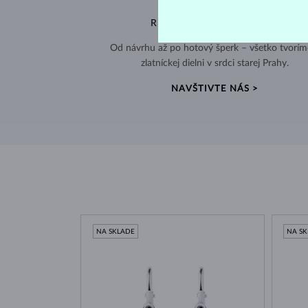
RUČNÁ VÝROBA V ČESKU
Od návrhu až po hotový šperk – všetko tvorím
zlatníckej dielni v srdci starej Prahy.
NAVŠTIVTE NÁS >
NA SKLADE
NA S