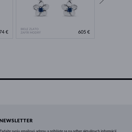
BIELE ZLATO
BIELE ZLATO
74 €
605 €
ZAFÍR MODRÝ
BEZ KAMEŇA
NEWSLETTER
Zadajte svoju emailovú adresu a prihláste sa na odber aktuálnych informácií