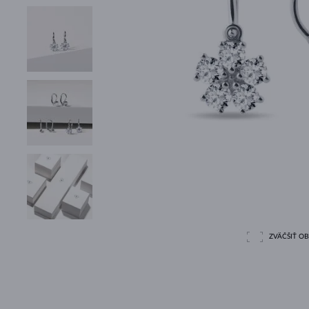
ZVÄČŠIŤ O