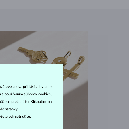
ávšteve znova prihlásiť, aby sme
as s používaním súborov cookies,
môžete prečítať
tu
. Kliknutím na
aše stránky.
ôžete odmietnuť
tu
.