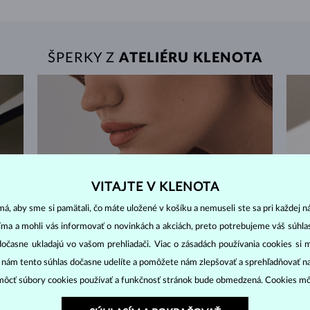
ŠPERKY Z
ATELIÉRU KLENOTA
VITAJTE V KLENOTA
á, aby sme si pamätali, čo máte uložené v košíku a nemuseli ste sa pri každej n
jíma a mohli vás informovať o novinkách a akciách, preto potrebujeme váš súhl
dočasne ukladajú vo vašom prehliadači. Viac o zásadách používania cookies si 
“ nám tento súhlas dočasne udelíte a pomôžete nám zlepšovať a sprehľadňovať n
ôcť súbory cookies používať a funkčnosť stránok bude obmedzená. Cookies m