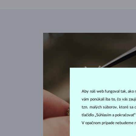
Aby náš web fungoval tak, ako m
vám ponúkali iba to, čo vás zau
tzn. malých súborov, ktoré sa 
tlačidlo „Súhlasím a pokračovať
V opačnom prípade nebudeme m