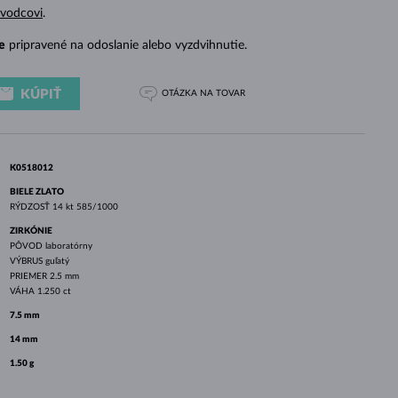
BIELE ZLATO
RUŽOVÉ ZLATO
BIELE ZLATO
evodcovi
.
e
pripravené na odoslanie alebo vyzdvihnutie.
KÚPIŤ
OTÁZKA
NA TOVAR
K0518012
BIELE ZLATO
RÝDZOSŤ
14 kt 585/1000
ZIRKÓNIE
PÔVOD
laboratórny
VÝBRUS
guľatý
PRIEMER
2.5 mm
VÁHA
1.250 ct
7.5 mm
14 mm
1.50 g