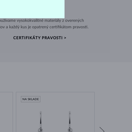
VÝNIMOČNÁ KVALITA
užívame vysokokvalitné materiály z overených
jov a každý kus je opatrený certifikátom pravosti.
CERTIFIKÁTY PRAVOSTI >
NA SKLADE
NA SKLADE