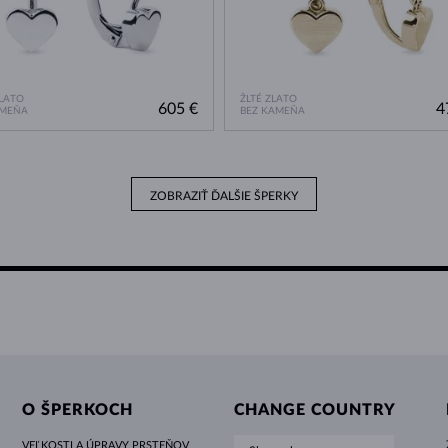
ZLATO
ŽLTÉ ZLATO
605 €
4
AMEŇA
BEZ KAMEŇA
ZOBRAZIŤ ĎALŠIE ŠPERKY
O ŠPERKOCH
CHANGE COUNTRY
VEĽKOSTI A ÚPRAVY PRSTEŇOV