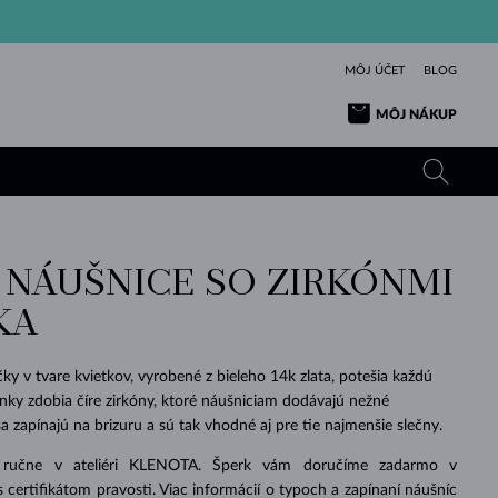
MÔJ ÚČET
BLOG
MÔJ NÁKUP
 NÁUŠNICE SO ZIRKÓNMI
ŽLTÉ ZLATO
TANZANITY
TURMALÍNY
ZAFÍRY
KA
RUŽOVÉ ZLATO
TOPÁSY
VLTAVÍNY
SMARAGDY
TURMALÍNY
MINERÁLY
VLTAVÍNY
ky v tvare kvietkov, vyrobené z bieleho 14k zlata, potešia každú
VÝNIMOČNÝ
ELEGANCIA
NÁRAMKY
KOLEKCIE
PRÍVESKY
KRÁSOU
KRÁSNE
ŠPERKY
KRÁSU
LÁSKA
nky zdobia číre zirkóny, ktoré náušniciam dodávajú nežné
VLTAVÍNY
PERLOVÉ PRÍVESKY
MINERÁLY
sa zapínajú na brizuru a sú tak vhodné aj pre tie najmenšie slečny.
PRE BÁBÄTKÁ
BIELE ZLATO
SVADOBNÉ
 ručne v ateliéri KLENOTA. Šperk vám doručíme zadarmo v
SVADOBNÉ
ŽLTÉ ZLATO
ŽLTÉ ZLATO
POZRIEŤ
POZRIEŤ
POZRIEŤ
POZRIEŤ
POZRIEŤ
POZRIEŤ
POZRIEŤ
POZRIEŤ
POZRIEŤ
POZRIEŤ
s certifikátom pravosti. Viac informácií o typoch a zapínaní náušníc