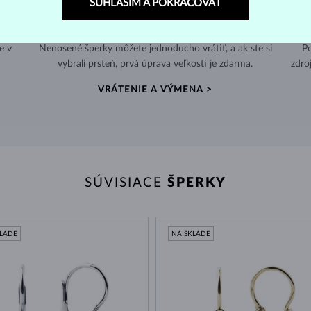
SÚHLASÍM A POKRAČOVAŤ
60 DNÍ NA VRÁTENIE
e v
Nenosené šperky môžete jednoducho vrátiť, a ak ste si
Po
vybrali prsteň, prvá úprava veľkosti je zdarma.
zdro
VRÁTENIE A VÝMENA >
SÚVISIACE
ŠPERKY
KLADE
NA SKLADE