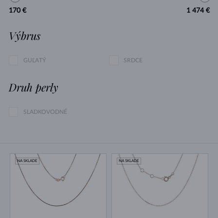
170 €
1 474 €
Výbrus
GUĽATÝ
SRDCE
Druh perly
SLADKOVODNÉ
NA SKLADE
NA SKLADE