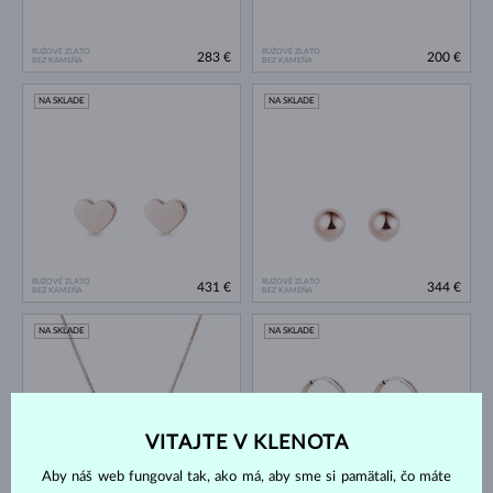
RUŽOVÉ ZLATO
RUŽOVÉ ZLATO
283 €
200 €
BEZ KAMEŇA
BEZ KAMEŇA
NA SKLADE
NA SKLADE
RUŽOVÉ ZLATO
RUŽOVÉ ZLATO
431 €
344 €
BEZ KAMEŇA
BEZ KAMEŇA
NA SKLADE
NA SKLADE
VITAJTE V KLENOTA
Aby náš web fungoval tak, ako má, aby sme si pamätali, čo máte