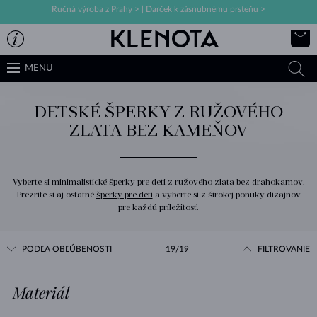
Ručná výroba z Prahy >
|
Darček k zásnubnému prsteňu >
MENU
DETSKÉ ŠPERKY Z RUŽOVÉHO
ZLATA BEZ KAMEŇOV
Vyberte si minimalistické šperky pre deti z ružového zlata bez drahokamov.
Prezrite si aj ostatné
šperky pre deti
a vyberte si z širokej ponuky dizajnov
pre každú príležitosť.
PODĽA OBĽÚBENOSTI
19/19
FILTROVANIE
Materiál