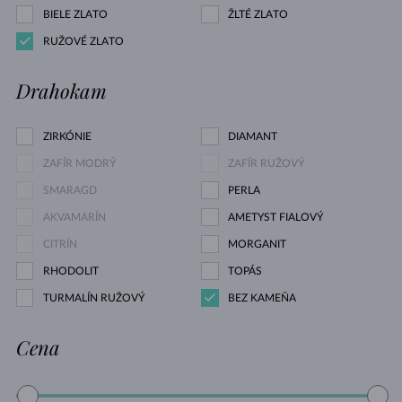
BIELE ZLATO
ŽLTÉ ZLATO
RUŽOVÉ ZLATO
Drahokam
ZIRKÓNIE
DIAMANT
ZAFÍR MODRÝ
ZAFÍR RUŽOVÝ
SMARAGD
PERLA
AKVAMARÍN
AMETYST FIALOVÝ
CITRÍN
MORGANIT
RHODOLIT
TOPÁS
TURMALÍN RUŽOVÝ
BEZ KAMEŇA
Cena