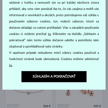
uložené v košíku a nemuseli ste sa pri každej návšteve znova
RUŽOVÉ ZLATO
RUŽOVÉ ZLATO
474 €
518 €
BEZ KAMEŇA
BEZ KAMEŇA
prihlásiť, aby sme vám ponúkali iba to, čo vás zaujíma a mohli vás
informovať o novinkách a akciách, preto potrebujeme váš súhlas s
NA SKLADE
NA SKLADE
používaním súborov cookies, tzn. malých súborov, ktoré sa
dočasne ukladajú vo vašom prehliadači. Viac o zásadách používania
cookies si môžete prečítať
tu
. Kliknutím na tlačidlo „Súhlasím a
pokračovať“ nám tento súhlas dočasne udelíte a pomôžete nám
zlepšovať a sprehľadňovať naše stránky.
V opačnom prípade nebudeme môcť súbory cookies používať a
RUŽOVÉ ZLATO
RUŽOVÉ ZLATO
453 €
300 €
BEZ KAMEŇA
BEZ KAMEŇA
funkčnosť stránok bude obmedzená. Cookies môžete odmietnuť
tu
.
NA SKLADE
NA SKLADE
SÚHLASÍM A POKRAČOVAŤ
RUŽOVÉ ZLATO
RUŽOVÉ ZLATO
366 €
431 €
BEZ KAMEŇA
BEZ KAMEŇA