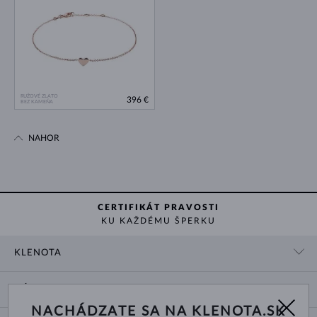
RUŽOVÉ ZLATO
396 €
BEZ KAMEŇA
NAHOR
CERTIFIKÁT PRAVOSTI
KU KAŽDÉMU ŠPERKU
KLENOTA
KONTAKTNÉ ÚDAJE
NÁKUP
SHOWROOM
NACHÁDZATE SA NA KLENOTA.SK
DODANIE A PLATBA ZA TOVAR
O NÁS