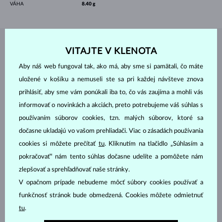
VÁHA
8.40 g
ŠPERKY Z
ATELIÉRU KLENOTA
VITAJTE V KLENOTA
Aby náš web fungoval tak, ako má, aby sme si pamätali, čo máte
uložené v košíku a nemuseli ste sa pri každej návšteve znova
prihlásiť, aby sme vám ponúkali iba to, čo vás zaujíma a mohli vás
informovať o novinkách a akciách, preto potrebujeme váš súhlas s
používaním súborov cookies, tzn. malých súborov, ktoré sa
dočasne ukladajú vo vašom prehliadači. Viac o zásadách používania
cookies si môžete prečítať
tu
. Kliknutím na tlačidlo „Súhlasím a
pokračovať“ nám tento súhlas dočasne udelíte a pomôžete nám
zlepšovať a sprehľadňovať naše stránky.
V opačnom prípade nebudeme môcť súbory cookies používať a
funkčnosť stránok bude obmedzená. Cookies môžete odmietnuť
tu
.