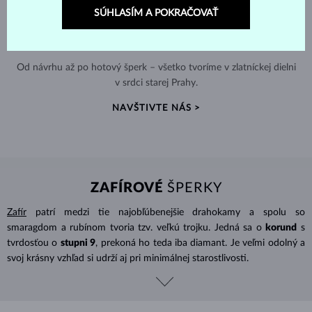
SÚHLASÍM A POKRAČOVAŤ
RUČNÁ VÝROBA V ČESKU
Od návrhu až po hotový šperk – všetko tvoríme v zlatníckej dielni
v srdci starej Prahy.
NAVŠTIVTE NÁS >
ZAFÍROVÉ
ŠPERKY
Zafír
patrí medzi tie najobľúbenejšie drahokamy a spolu so
smaragdom a rubínom tvoria tzv. veľkú trojku. Jedná sa o
korund
s
tvrdosťou o
stupni 9
, prekoná ho teda iba diamant. Je veľmi odolný a
svoj krásny vzhľad si udrží aj pri minimálnej starostlivosti.