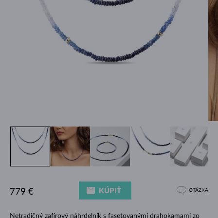
KÚPIŤ
779 €
OTÁZKA
Netradičný zafírový náhrdelník s fasetovanými drahokamami zo