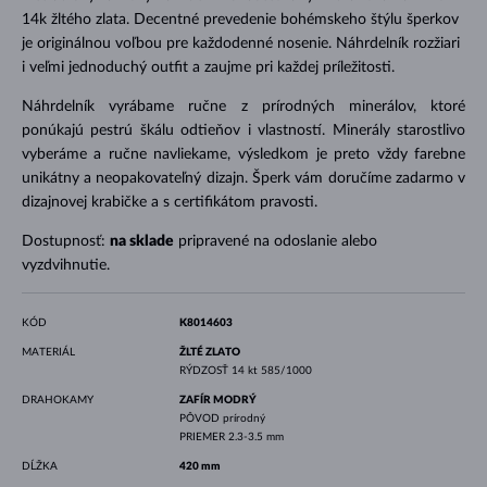
14k žltého zlata. Decentné prevedenie bohémskeho štýlu šperkov
je originálnou voľbou pre každodenné nosenie. Náhrdelník rozžiari
i veľmi jednoduchý outfit a zaujme pri každej príležitosti.
Náhrdelník vyrábame ručne z prírodných minerálov, ktoré
ponúkajú pestrú škálu odtieňov i vlastností. Minerály starostlivo
vyberáme a ručne navliekame, výsledkom je preto vždy farebne
unikátny a neopakovateľný dizajn. Šperk vám doručíme zadarmo v
dizajnovej krabičke a s certifikátom pravosti.
Dostupnosť:
na sklade
pripravené na odoslanie alebo
vyzdvihnutie.
KÓD
K8014603
MATERIÁL
ŽLTÉ ZLATO
RÝDZOSŤ
14 kt 585/1000
DRAHOKAMY
ZAFÍR MODRÝ
PÔVOD
prírodný
PRIEMER
2.3-3.5 mm
DĹŽKA
420 mm