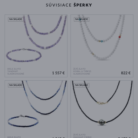
SÚVISIACE
ŠPERKY
NA SKLADE
NA SKLADE
BIELE ZLATO
ŽLTÉ ZLATO
TANZANIT
KORAL & TYRKYS
1 557 €
822 €
SLADKOVODNÉ
SLADKOVODNÉ
NA SKLADE
NA SKLADE
ŽLTÉ ZLATO
BIELE ZLATO
DIAMANT ČIERNY