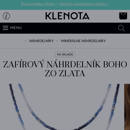
Ručná výroba z Prahy >
|
Darček k zásnubnému prsteňu >
MENU
NÁHRDELNÍKY
MINERÁLNE NÁHRDELNÍKY
NA SKLADE
ZAFÍROVÝ NÁHRDELNÍK BOHO
ZO ZLATA