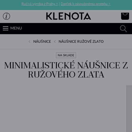
Ručná výroba z Prahy >
|
Darček k zásnubnému prsteňu >
MENU
NÁUŠNICE
NÁUŠNICE RUŽOVÉ ZLATO
NA SKLADE
MINIMALISTICKÉ NÁUŠNICE Z
RUŽOVÉHO ZLATA