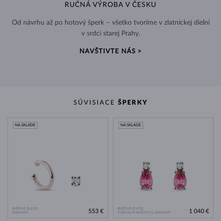
RUČNÁ VÝROBA V ČESKU
Od návrhu až po hotový šperk – všetko tvoríme v zlatníckej dielni
v srdci starej Prahy.
NAVŠTIVTE NÁS >
SÚVISIACE
ŠPERKY
NA SKLADE
NA SKLADE
RUŽOVÉ ZLATO
RUŽOVÉ ZLATO
553 €
1 040 €
DIAMANT
TURMALÍN RUŽOVÝ & DIAMANT