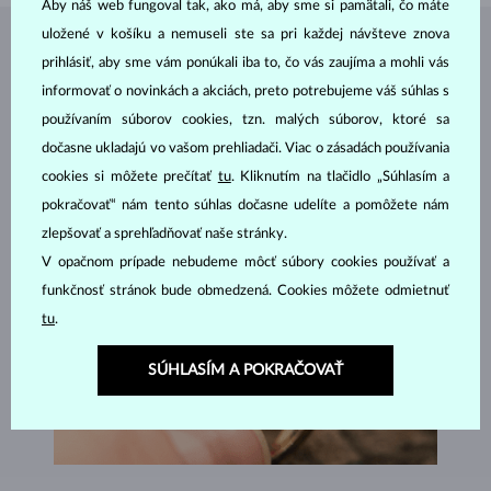
Aby náš web fungoval tak, ako má, aby sme si pamätali, čo máte
uložené v košíku a nemuseli ste sa pri každej návšteve znova
ŠPERKY Z
ATELIÉRU KLENOTA
prihlásiť, aby sme vám ponúkali iba to, čo vás zaujíma a mohli vás
informovať o novinkách a akciách, preto potrebujeme váš súhlas s
používaním súborov cookies, tzn. malých súborov, ktoré sa
dočasne ukladajú vo vašom prehliadači. Viac o zásadách používania
cookies si môžete prečítať
tu
. Kliknutím na tlačidlo „Súhlasím a
pokračovať“ nám tento súhlas dočasne udelíte a pomôžete nám
zlepšovať a sprehľadňovať naše stránky.
V opačnom prípade nebudeme môcť súbory cookies používať a
funkčnosť stránok bude obmedzená. Cookies môžete odmietnuť
tu
.
SÚHLASÍM A POKRAČOVAŤ