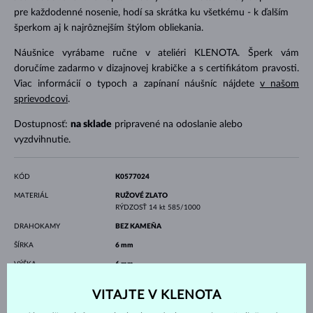
pre každodenné nosenie, hodí sa skrátka ku všetkému - k ďalším
šperkom aj k najrôznejším štýlom obliekania.
Náušnice vyrábame ručne v ateliéri KLENOTA. Šperk vám
doručíme zadarmo v dizajnovej krabičke a s certifikátom pravosti.
Viac informácií o typoch a zapínaní náušníc nájdete
v našom
sprievodcovi
.
Dostupnosť:
na sklade
pripravené na odoslanie alebo
vyzdvihnutie.
KÓD
K0577024
MATERIÁL
RUŽOVÉ ZLATO
RÝDZOSŤ
14 kt 585/1000
DRAHOKAMY
BEZ KAMEŇA
ŠÍRKA
6 mm
VÝŠKA
6 mm
VÁHA
1.45 g
VITAJTE V KLENOTA