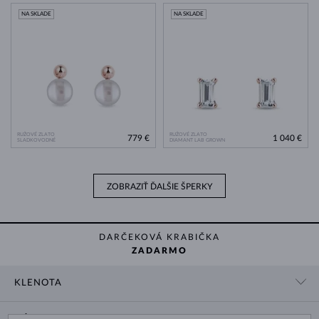
NA SKLADE
NA SKLADE
RUŽOVÉ ZLATO
RUŽOVÉ ZLATO
779 €
1 040 €
SLADKOVODNÉ
DIAMANT LAB GROWN
ZOBRAZIŤ ĎALŠIE ŠPERKY
DARČEKOVÁ KRABIČKA
ZADARMO
KLENOTA
KONTAKTNÉ ÚDAJE