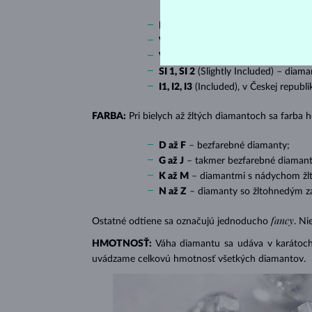
IF
(Internally Flawless) – diamanty 
VVS 1, VVS 2
(Very Very Slightly In
VS 1, VS 2
(Very Slightly Included) 
SI 1, SI 2
(Slightly Included) – diama
I1, I2, I3
(Included), v Českej republ
FARBA:
Pri bielych až žltých diamantoch sa farba
D až F
– bezfarebné diamanty;
G až J
– takmer bezfarebné diamant
K až M
– diamantmi s nádychom žlte
N až Z
– diamanty so žltohnedým z
fancy
Ostatné odtiene sa označujú jednoducho
. Ni
HMOTNOSŤ:
Váha diamantu sa udáva v karátoch 
uvádzame celkovú hmotnosť všetkých diamantov.