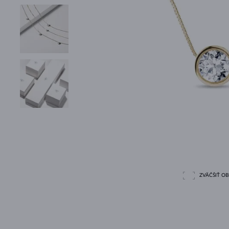
ZVÄČŠIŤ O