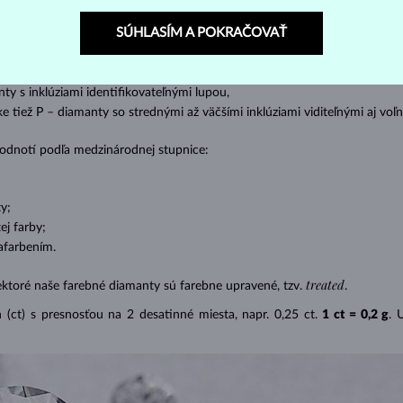
SÚHLASÍM A POKRAČOVAŤ
s absolútnou transparentnosťou bez inklúzií,
cluded) – diamanty s veľmi malými inklúziami,
– diamanty s malými inklúziami,
nty s inklúziami identifikovateľnými lupou,
ike tiež P – diamanty so strednými až väčšími inklúziami viditeľnými aj v
 hodnotí podľa medzinárodnej stupnice:
y;
j farby;
afarbením.
treated
ektoré naše farebné diamanty sú farebne upravené, tzv.
.
(ct) s presnosťou na 2 desatinné miesta, napr. 0,25 ct.
1 ct = 0,2 g
. 