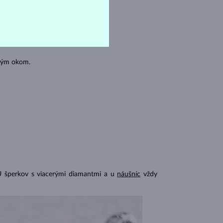
oľným okom.
U šperkov s viacerými diamantmi a u
náušníc
vždy