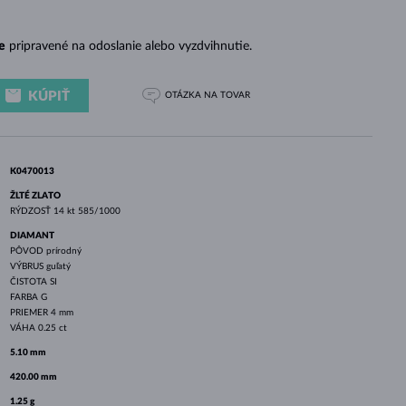
BIELE ZLATO
RUŽOVÉ ZLATO
BIELE ZLATO
e
pripravené na odoslanie alebo vyzdvihnutie.
KÚPIŤ
OTÁZKA
NA TOVAR
K0470013
ŽLTÉ ZLATO
RÝDZOSŤ
14 kt 585/1000
DIAMANT
PÔVOD
prírodný
VÝBRUS
guľatý
ČISTOTA
SI
FARBA
G
PRIEMER
4 mm
VÁHA
0.25 ct
5.10 mm
420.00 mm
1.25 g