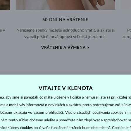
60 DNÍ NA VRÁTENIE
e v
Nenosené šperky môžete jednoducho vrátiť, a ak ste si
Po
vybrali prsteň, prvá úprava veľkosti je zdarma.
zdro
VRÁTENIE A VÝMENA >
DIAMANTOVÉ
ŠPERKY
VITAJTE V KLENOTA
cut
clarity
colo
á, aby sme si pamätali, čo máte uložené v košíku a nemuseli ste sa pri každej n
ich základné parametre, tzv.
4C: výbrus
(
),
čistota
(
),
farba
(
jíma a mohli vás informovať o novinkách a akciách, preto potrebujeme váš súhl
dočasne ukladajú vo vašom prehliadači. Viac o zásadách používania cookies si 
o oslnivý lesk. Najobľúbenejší je výbrus guľatý, tzv.
briliant
. Diamanty
cess (štvorboký alebo trojboký výbrus s ostrými rohmi, populárny najmä u
z
“ nám tento súhlas dočasne udelíte a pomôžete nám zlepšovať a sprehľadňovať n
ôcť súbory cookies používať a funkčnosť stránok bude obmedzená. Cookies m
ženie tzv. inkluzií čiže vnútorných nedokonalostí diamantu: