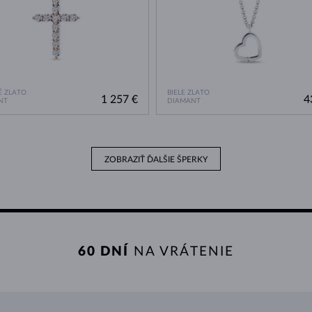
 ZLATO
BIELE ZLATO
1 257 €
4
NT
DIAMANT
ZOBRAZIŤ ĎALŠIE ŠPERKY
60 DNÍ
NA VRÁTENIE