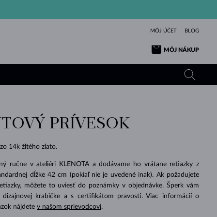
MÔJ ÚČET
BLOG
MÔJ NÁKUP
TOVÝ PRÍVESOK
ŽLTÉ ZLATO
TANZANITY
TURMALÍNY
ZAFÍRY
RUŽOVÉ ZLATO
TOPÁSY
VLTAVÍNY
SMARAGDY
o 14k žltého zlato.
TURMALÍNY
MINERÁLY
VLTAVÍNY
ený ručne v ateliéri KLENOTA a dodávame ho vrátane retiazky z
VÝNIMOČNÝ
ELEGANCIA
NÁRAMKY
KOLEKCIE
PRÍVESKY
KRÁSOU
KRÁSNE
ŠPERKY
KRÁSU
LÁSKA
ndardnej dĺžke 42 cm (pokiaľ nie je uvedené inak). Ak požadujete
VLTAVÍNY
PERLOVÉ PRÍVESKY
MINERÁLY
retiazky, môžete to uviesť do poznámky v objednávke. Šperk vám
PRE BÁBÄTKÁ
BIELE ZLATO
SVADOBNÉ
izajnovej krabičke a s certifikátom pravosti. Viac informácií o
azok nájdete
v našom sprievodcovi
.
SVADOBNÉ
ŽLTÉ ZLATO
ŽLTÉ ZLATO
POZRIEŤ
POZRIEŤ
POZRIEŤ
POZRIEŤ
POZRIEŤ
POZRIEŤ
POZRIEŤ
POZRIEŤ
POZRIEŤ
POZRIEŤ