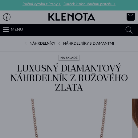
Ručná výroba z Prahy >
|
Darček k zásnubnému prsteňu >
MENU
NÁHRDELNÍKY
NÁHRDELNÍKY S DIAMANTMI
NA SKLADE
LUXUSNÝ DIAMANTOVÝ
NÁHRDELNÍK Z RUŽOVÉHO
ZLATA