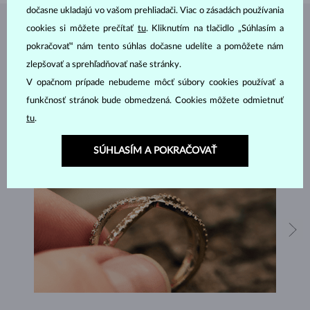
dočasne ukladajú vo vašom prehliadači. Viac o zásadách používania
cookies si môžete prečítať
tu
. Kliknutím na tlačidlo „Súhlasím a
ŠPERKY Z
ATELIÉRU KLENOTA
pokračovať“ nám tento súhlas dočasne udelíte a pomôžete nám
zlepšovať a sprehľadňovať naše stránky.
V opačnom prípade nebudeme môcť súbory cookies používať a
funkčnosť stránok bude obmedzená. Cookies môžete odmietnuť
tu
.
SÚHLASÍM A POKRAČOVAŤ