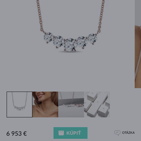
KÚPIŤ
6 953 €
OTÁZKA