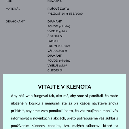
KÓD
K0570014
MATERIÁL
RUŽOVÉ ZLATO
RÝDZOSŤ
14 kt 585/1000
DRAHOKAMY
DIAMANT
PÔVOD
prírodný
VÝBRUS
guľatý
ČISTOTA
SI
FARBA
G
PRIEMER
5.0 mm
VÁHA
0.500 ct
DIAMANT
PÔVOD
prírodný
VÝBRUS
guľatý
ČISTOTA
SI
FARBA
G
PRIEMER
3.6-4.2 mm
VÁHA
0.900 ct
VITAJTE V KLENOTA
ŠÍRKA
22.00 mm
Aby náš web fungoval tak, ako má, aby sme si pamätali, čo máte
VÝŠKA
7.10 mm
uložené v košíku a nemuseli ste sa pri každej návšteve znova
DĹŽKA
420 mm
prihlásiť, aby sme vám ponúkali iba to, čo vás zaujíma a mohli vás
VÁHA
2.80 g
informovať o novinkách a akciách, preto potrebujeme váš súhlas s
používaním súborov cookies, tzn. malých súborov, ktoré sa