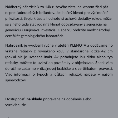
Nádherný náhrdelník zo 14k ružového zlata, na ktorom žiari päť
neprehliadnuteľných briliantov. Jedinečný klenot pre výnimočné
príležitosti. Svoju krásu a hodnotu si uchová desiatky rokov, môže
sa z neho teda stať rodinný klenot odovzdávaný z generácie na
generáciu i zaujímavá investícia. K šperku obdržíte medzinárodný
certifikát gemologického laboratória.
Náhrdelník je vyrobený ručne v ateliéri KLENOTA a dodávame ho
vrátane retiazky z rovnakého kovu v štandardnej dĺžke 42 cm
(pokiaľ nie je uvedené inak). Ak požadujete inú dĺžku alebo typ
retiazky, môžete to uviesť do poznámky v objednávke. Šperk vám
doručíme zadarmo v dizajnovej krabičke a s certifikátom pravosti.
Viac informácií o typoch a dĺžkach retiazok nájdete
v našom
sprievodcovi
.
Dostupnosť:
na sklade
pripravené na odoslanie alebo
vyzdvihnutie.