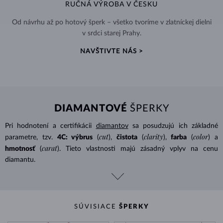
RUČNÁ VÝROBA V ČESKU
Od návrhu až po hotový šperk – všetko tvoríme v zlatníckej dielni
v srdci starej Prahy.
NAVŠTIVTE NÁS >
DIAMANTOVÉ
ŠPERKY
Pri hodnotení a certifikácii
diamantov
sa posudzujú ich základné
cut
clarity
color
parametre, tzv.
4C: výbrus
(
),
čistota
(
),
farba
(
) a
carat
hmotnosť
(
). Tieto vlastnosti majú zásadný vplyv na cenu
diamantu.
SÚVISIACE
ŠPERKY