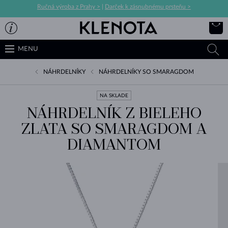
Ručná výroba z Prahy >
|
Darček k zásnubnému prsteňu >
MENU
NÁHRDELNÍKY
NÁHRDELNÍKY SO SMARAGDOM
NA SKLADE
NÁHRDELNÍK Z BIELEHO
ZLATA SO SMARAGDOM A
DIAMANTOM