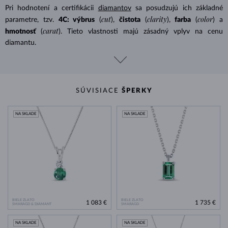
Pri hodnotení a certifikácii
diamantov
sa posudzujú ich základné
cut
clarity
color
parametre, tzv.
4C: výbrus
(
),
čistota
(
),
farba
(
) a
carat
hmotnosť
(
). Tieto vlastnosti majú zásadný vplyv na cenu
diamantu.
SÚVISIACE
ŠPERKY
NA SKLADE
NA SKLADE
BIELE ZLATO
BIELE ZLATO
1 083 €
1 735 €
SMARAGD & DIAMANT
SMARAGD
NA SKLADE
NA SKLADE