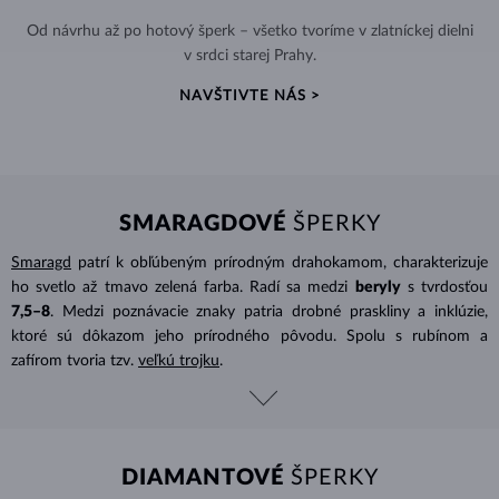
Od návrhu až po hotový šperk – všetko tvoríme v zlatníckej dielni
v srdci starej Prahy.
NAVŠTIVTE NÁS >
SMARAGDOVÉ
ŠPERKY
Smaragd
patrí k obľúbeným prírodným drahokamom, charakterizuje
ho svetlo až tmavo zelená farba. Radí sa medzi
beryly
s tvrdosťou
7,5–8
. Medzi poznávacie znaky patria drobné praskliny a inklúzie,
ktoré sú dôkazom jeho prírodného pôvodu. Spolu s rubínom a
zafírom tvoria tzv.
veľkú trojku
.
DIAMANTOVÉ
ŠPERKY