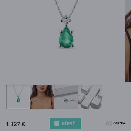
KÚPIŤ
1 127 €
OTÁZKA