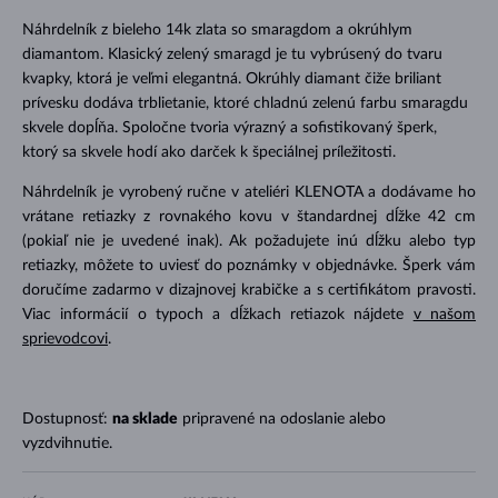
Náhrdelník z bieleho 14k zlata so smaragdom a okrúhlym
diamantom. Klasický zelený smaragd je tu vybrúsený do tvaru
kvapky, ktorá je veľmi elegantná. Okrúhly diamant čiže briliant
prívesku dodáva trblietanie, ktoré chladnú zelenú farbu smaragdu
skvele dopĺňa. Spoločne tvoria výrazný a sofistikovaný šperk,
ktorý sa skvele hodí ako darček k špeciálnej príležitosti.
Náhrdelník je vyrobený ručne v ateliéri KLENOTA a dodávame ho
vrátane retiazky z rovnakého kovu v štandardnej dĺžke 42 cm
(pokiaľ nie je uvedené inak). Ak požadujete inú dĺžku alebo typ
retiazky, môžete to uviesť do poznámky v objednávke. Šperk vám
doručíme zadarmo v dizajnovej krabičke a s certifikátom pravosti.
Viac informácií o typoch a dĺžkach retiazok nájdete
v našom
sprievodcovi
.
Dostupnosť:
na sklade
pripravené na odoslanie alebo
vyzdvihnutie.