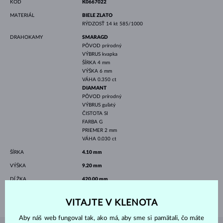
KÓD
K0667022
MATERIÁL
BIELE ZLATO
RÝDZOSŤ
14 kt 585/1000
DRAHOKAMY
SMARAGD
PÔVOD
prírodný
VÝBRUS
kvapka
ŠÍRKA
4 mm
VÝŠKA
6 mm
VÁHA
0.350 ct
DIAMANT
PÔVOD
prírodný
VÝBRUS
guľatý
ČISTOTA
SI
FARBA
G
PRIEMER
2 mm
VÁHA
0.030 ct
ŠÍRKA
4.10 mm
VÝŠKA
9.20 mm
DĹŽKA
420.00 mm
VÁHA
1.45 g
VITAJTE V KLENOTA
Aby náš web fungoval tak, ako má, aby sme si pamätali, čo máte