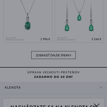
BIELE ZLATO
BIELE ZLATO
1 996 €
3 166 €
SMARAGD & DIAMANT
SMARAGD & DIAMANT
ZOBRAZIŤ ĎALŠIE ŠPERKY
ÚPRAVA VEĽKOSTI PRSTEŇOV
ZADARMO DO 60 DNÍ
KLENOTA
KONTAKTNÉ ÚDAJE
NÁKUP
SHOWROOM