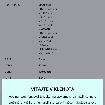
DRAHOKAMY
SMARAGD
PÔVOD
prírodný
VÝBRUS
ovál
ŠÍRKA
3 mm
VÝŠKA
5 mm
VÁHA
0.2 ct
DIAMANT
PÔVOD
prírodný
VÝBRUS
guľatý
ČISTOTA
SI
FARBA
G
PRIEMER
1.3 mm
VÁHA
0.12 ct
ŠÍRKA
8 mm
VÝŠKA
17 mm
DĹŽKA
420.00 mm
VÁHA
1.60 g
VITAJTE V KLENOTA
Aby náš web fungoval tak, ako má, aby sme si pamätali, čo máte
ŠPERKY Z
ATELIÉRU KLENOTA
uložené v košíku a nemuseli ste sa pri každej návšteve znova