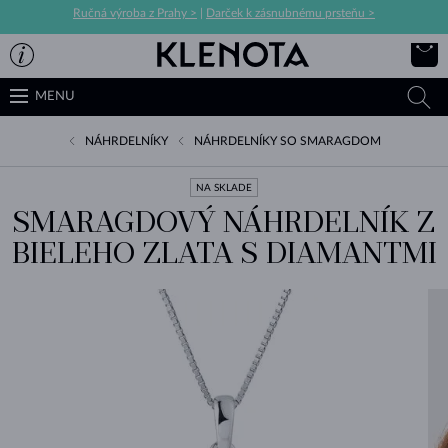
Ručná výroba z Prahy >
|
Darček k zásnubnému prsteňu >
MENU
NÁHRDELNÍKY
NÁHRDELNÍKY SO SMARAGDOM
NA SKLADE
SMARAGDOVÝ NÁHRDELNÍK Z
BIELEHO ZLATA S DIAMANTMI