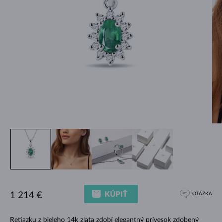
KÚPIŤ
1 214 €
OTÁZKA
Retiazku z bieleho 14k zlata zdobí elegantný prívesok zdobený