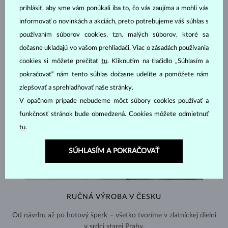
prihlásiť, aby sme vám ponúkali iba to, čo vás zaujíma a mohli vás
informovať o novinkách a akciách, preto potrebujeme váš súhlas s
používaním súborov cookies, tzn. malých súborov, ktoré sa
dočasne ukladajú vo vašom prehliadači. Viac o zásadách používania
cookies si môžete prečítať
tu
. Kliknutím na tlačidlo „Súhlasím a
pokračovať“ nám tento súhlas dočasne udelíte a pomôžete nám
zlepšovať a sprehľadňovať naše stránky.
V opačnom prípade nebudeme môcť súbory cookies používať a
funkčnosť stránok bude obmedzená. Cookies môžete odmietnuť
tu
.
SÚHLASÍM A POKRAČOVAŤ
RUČNÁ VÝROBA V ČESKU
Od návrhu až po hotový šperk – všetko tvoríme v zlatníckej dielni
v srdci starej Prahy.