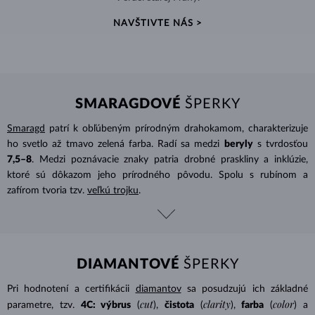
NAVŠTIVTE NÁS >
SMARAGDOVÉ
ŠPERKY
Smaragd
patrí k obľúbeným prírodným drahokamom, charakterizuje
ho svetlo až tmavo zelená farba. Radí sa medzi
beryly
s tvrdosťou
7,5–8
. Medzi poznávacie znaky patria drobné praskliny a inklúzie,
ktoré sú dôkazom jeho prírodného pôvodu. Spolu s rubínom a
zafírom tvoria tzv.
veľkú trojku
.
DIAMANTOVÉ
ŠPERKY
Pri hodnotení a certifikácii
diamantov
sa posudzujú ich základné
cut
clarity
color
parametre, tzv.
4C: výbrus
(
),
čistota
(
),
farba
(
) a