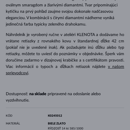
oválnym smaragdom a žiarivými diamantmi. Tvar pripomínajúci
kytičku na prvý pohľad zaujme svojou dokonale nadčasovou
eleganciou. V kombinácii s čírymi diamantmi nádherne vyniká
jedinečná farba typicky zeleného drahokamu.
Náhrdelník je vyrobený ručne v ateliéri KLENOTA a dodávame ho
vrátane retiazky z rovnakého kovu v štandardnej dĺžke 42 cm
(pokiaľ nie je uvedené inak). Ak požadujete inú dĺžku alebo typ
retiazky, môžete to uviesť do poznámky v objednávke. Šperk vám
doručíme zadarmo v dizajnovej krabičke a s certifikátom pravosti.
Viac informácií o typoch a dĺžkach retiazok nájdete
v našom
sprievodcovi
.
Dostupnosť:
na sklade
pripravené na odoslanie alebo
vyzdvihnutie.
KÓD
K0245012
MATERIÁL
BIELE ZLATO
RÝDZOSŤ
14 kt 585/1000