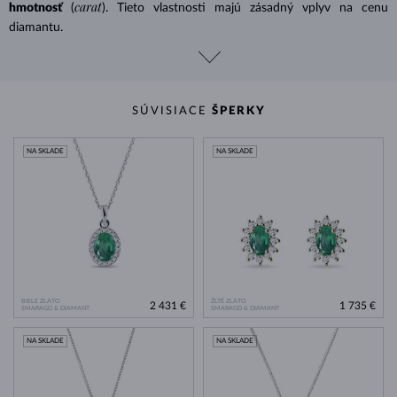
carat
hmotnosť
(
). Tieto vlastnosti majú zásadný vplyv na cenu
diamantu.
SÚVISIACE
ŠPERKY
NA SKLADE
NA SKLADE
BIELE ZLATO
ŽLTÉ ZLATO
2 431 €
1 735 €
SMARAGD & DIAMANT
SMARAGD & DIAMANT
NA SKLADE
NA SKLADE