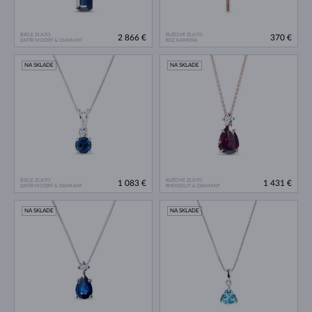
BIELE ZLATO
RUŽOVÉ ZLATO
2 866 €
370 €
ZAFÍR MODRÝ & DIAMANT
BEZ KAMEŇA
NA SKLADE
NA SKLADE
BIELE ZLATO
RUŽOVÉ ZLATO
1 083 €
1 431 €
ZAFÍR MODRÝ & DIAMANT
RHODOLIT & DIAMANT
NA SKLADE
NA SKLADE