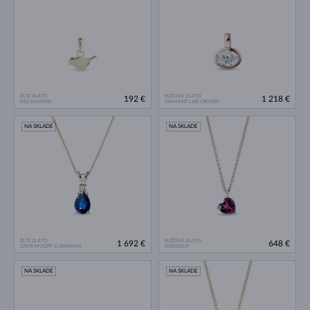
ŽLTÉ ZLATO
RUŽOVÉ ZLATO
192 €
1 218 €
BEZ KAMEŇA
DIAMANT LAB GROWN
NA SKLADE
NA SKLADE
ŽLTÉ ZLATO
RUŽOVÉ ZLATO
1 692 €
648 €
ZAFÍR MODRÝ & DIAMANT
RHODOLIT
NA SKLADE
NA SKLADE