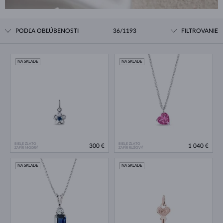
PODĽA OBĽÚBENOSTI
36/1193
FILTROVANIE
NA SKLADE
NA SKLADE
BIELE ZLATO
BIELE ZLATO
300 €
1 040 €
ZAFÍR MODRÝ
ZAFÍR RUŽOVÝ
NA SKLADE
NA SKLADE