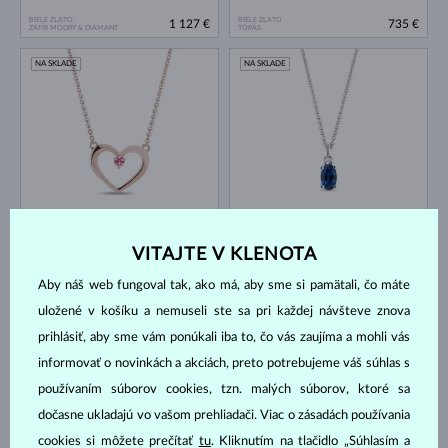
BIELE ZLATO
BIELE ZLATO
1 127 €
735 €
ZAFÍR MODRÝ & DIAMANT
TOPÁS
NA SKLADE
NA SKLADE
RUŽOVÉ ZLATO
BIELE ZLATO
648 €
735 €
ZAFÍR RUŽOVÝ
ZAFÍR MODRÝ & DIAMANT
VITAJTE V KLENOTA
NA SKLADE
NA SKLADE
Aby náš web fungoval tak, ako má, aby sme si pamätali, čo máte
uložené v košíku a nemuseli ste sa pri každej návšteve znova
prihlásiť, aby sme vám ponúkali iba to, čo vás zaujíma a mohli vás
informovať o novinkách a akciách, preto potrebujeme váš súhlas s
používaním súborov cookies, tzn. malých súborov, ktoré sa
dočasne ukladajú vo vašom prehliadači. Viac o zásadách používania
BIELE ZLATO
BIELE ZLATO
cookies si môžete prečítať
tu
. Kliknutím na tlačidlo „Súhlasím a
735 €
1 040 €
TOPÁS
TOPÁS & DIAMANT