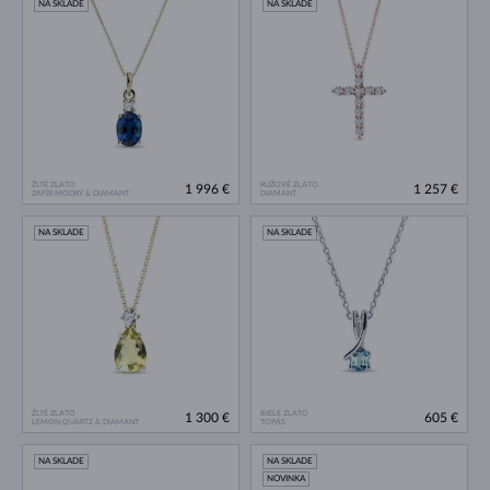
NA SKLADE
NA SKLADE
ŽLTÉ ZLATO
RUŽOVÉ ZLATO
1 996 €
1 257 €
ZAFÍR MODRÝ & DIAMANT
DIAMANT
NA SKLADE
NA SKLADE
ŽLTÉ ZLATO
BIELE ZLATO
1 300 €
605 €
LEMON QUARTZ & DIAMANT
TOPÁS
NA SKLADE
NA SKLADE
NOVINKA