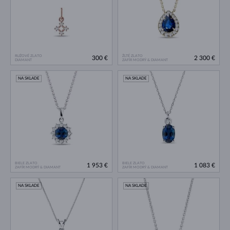
RUŽOVÉ ZLATO
ŽLTÉ ZLATO
300 €
2 300 €
DIAMANT
ZAFÍR MODRÝ & DIAMANT
NA SKLADE
NA SKLADE
BIELE ZLATO
BIELE ZLATO
1 953 €
1 083 €
ZAFÍR MODRÝ & DIAMANT
ZAFÍR MODRÝ & DIAMANT
NA SKLADE
NA SKLADE