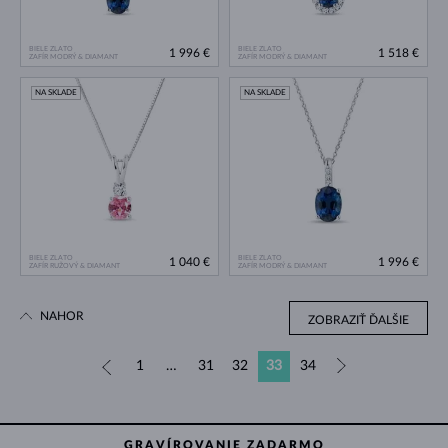
BIELE ZLATO
BIELE ZLATO
1 996 €
1 518 €
ZAFÍR MODRÝ & DIAMANT
ZAFÍR MODRÝ & DIAMANT
NA SKLADE
NA SKLADE
BIELE ZLATO
BIELE ZLATO
1 040 €
1 996 €
ZAFÍR RUŽOVÝ & DIAMANT
ZAFÍR MODRÝ & DIAMANT
NAHOR
ZOBRAZIŤ ĎALŠIE
«
1
…
31
32
33
34
»
GRAVÍROVANIE ZADARMO