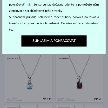
pokračovať“ nám tento súhlas dočasne udelíte a pomôžete nám
NA SKLADE
NA SKLADE
zlepšovať a sprehľadňovať naše stránky.
V opačnom prípade nebudeme môcť súbory cookies používať a
funkčnosť stránok bude obmedzená. Cookies môžete odmietnuť
tu
.
SÚHLASÍM A POKRAČOVAŤ
BIELE ZLATO
BIELE ZLATO
779 €
1 040 €
TOPÁS & DIAMANT
TOPÁS & DIAMANT
NA SKLADE
NA SKLADE
BIELE ZLATO
RUŽOVÉ ZLATO
953 €
735 €
TOPÁS & DIAMANT
RHODOLIT & DIAMANT