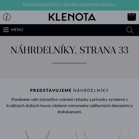
Ručná výroba z Prahy >
|
Darček k zásnubnému prsteňu >
MENU
NÁHRDELNÍKY, STRANA 33
PREDSTAVUJEME
NÁHRDELNÍKY
Ponúkame vám starostlivo vybrané retiazky a prívesky vyrobené z
kvalitných drahých kovov zdobené mimoriadne nádhernými diamantmi a
drahokamami.