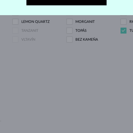
RUBÍN
PERLA
A
AMETYST ZELENÝ
CITRÍN
G
LEMON QUARTZ
MORGANIT
R
TANZANIT
TOPÁS
T
VLTAVÍN
BEZ KAMEŇA
U
,