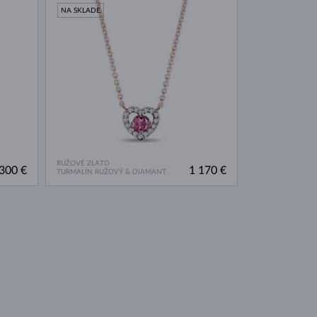
NA SKLADE
RUŽOVÉ ZLATO
300 €
1 170 €
TURMALÍN RUŽOVÝ & DIAMANT