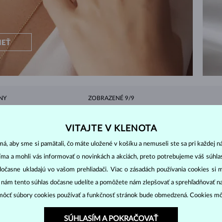
IEŤ
NY
ZOBRAZENÉ
9/9
VITAJTE V KLENOTA
á, aby sme si pamätali, čo máte uložené v košíku a nemuseli ste sa pri každej n
DIAMANT
DIAMANT LAB GROWN
D
jíma a mohli vás informovať o novinkách a akciách, preto potrebujeme váš súhl
M
dočasne ukladajú vo vašom prehliadači. Viac o zásadách používania cookies si 
“ nám tento súhlas dočasne udelíte a pomôžete nám zlepšovať a sprehľadňovať n
OWN
DIAMANT ČIERNY
DIAMANT CHAMPAGNE
D
ôcť súbory cookies používať a funkčnosť stránok bude obmedzená. Cookies m
ZAFÍR MODRÝ
ZAFÍR RUŽOVÝ
Z
SÚHLASÍM A POKRAČOVAŤ