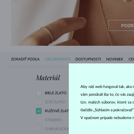
POZR
ZORADIŤ PODĽA
OBĽÚBENOSTI
DOSTUPNOSTI
NOVINIEK
CE
Materiál
Drahokam
Aby náš web fungoval tak, ako m
BIELE ZLATO
ZIRKÓNIE
vám ponúkali iba to, čo vás zau
ŽLTÉ ZLATO
tzn. malých súborov, ktoré sa 
tlačidlo „Súhlasím a pokračovať
RUŽOVÉ ZLATO
DIAMANT LAB GR
V opačnom prípade nebudeme m
STRIEBRO
RŮŽOVÝ
CHIRURGICKÁ OCEĽ
DIAMANT ZELENÝ