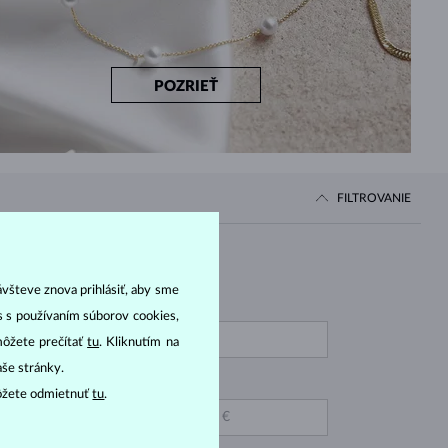
POZRIEŤ
FILTROVANIE
Cena
ávšteve znova prihlásiť, aby sme
OD
IAMANT LAB GROWN
as s používaním súborov cookies,
ODRÝ
môžete prečítať
tu
. Kliknutím na
aše stránky.
IAMANT MODRÝ
DO
ôžete odmietnuť
tu
.
AFÍR ŽLTÝ