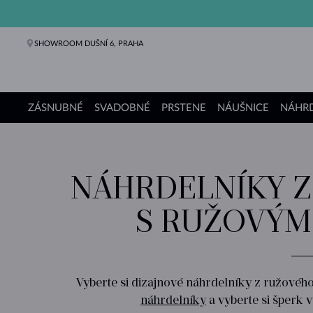
SHOWROOM DUŠNÍ 6, PRAHA
ZÁSNUBNÉ
SVADOBNÉ
PRSTENE
NÁUŠNICE
NÁHRD
Zásnubné prstene
Svadobné obrúčky
Prstene
Náušnice
Náhrdelníky
Náramky
Perly
Šperky
Darčeky
Kolekcie KLENOTA
NÁHRDELNÍKY Z
S RUŽOVÝM
Vyberte si dizajnové náhrdelníky z ružového 
náhrdelníky
a vyberte si šperk 