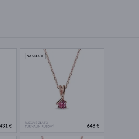
NA SKLADE
RUŽOVÉ ZLATO
431 €
648 €
TURMALÍN RUŽOVÝ