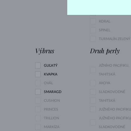
SMARAGD
AMETYST FIALOVÝ
KORAL
SPINEL
TURMALÍN ZELENÝ
Výbrus
Druh perly
GUĽATÝ
JIŽNÍHO PACIFIKU,
KVAPKA
TAHITSKÁ
OVÁL
AKOYA
SMARAGD
SLADKOVODNÉ
CUSHION
TAHITSKÁ
PRINCES
JUŽNÉHO PACIFIK
TRILLION
JUŽNÉHO PACIFIKU
MARKÍZA
SLADKOVODNÉ