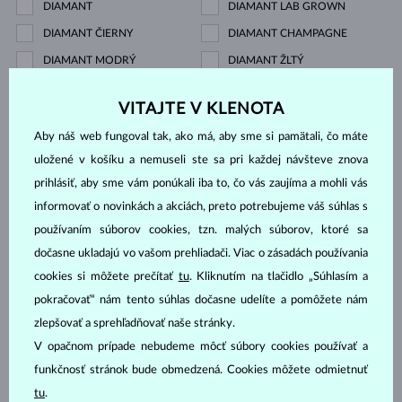
DIAMANT
DIAMANT LAB GROWN
DIAMANT ČIERNY
DIAMANT CHAMPAGNE
DIAMANT MODRÝ
DIAMANT ŽLTÝ
DIAMANT ZELENÝ
ZAFÍR MODRÝ
VITAJTE V KLENOTA
ZAFÍR RUŽOVÝ
ZAFÍR ŽLTÝ
Aby náš web fungoval tak, ako má, aby sme si pamätali, čo máte
SMARAGD
RUBÍN
uložené v košíku a nemuseli ste sa pri každej návšteve znova
PERLA
AKVAMARÍN
prihlásiť, aby sme vám ponúkali iba to, čo vás zaujíma a mohli vás
GRANÁT
KORAL
informovať o novinkách a akciách, preto potrebujeme váš súhlas s
MORGANIT
SPINEL
používaním súborov cookies, tzn. malých súborov, ktoré sa
TANZANIT
TOPÁS
dočasne ukladajú vo vašom prehliadači. Viac o zásadách používania
TURMALÍN RUŽOVÝ
VLTAVÍN
cookies si môžete prečítať
tu
. Kliknutím na tlačidlo „Súhlasím a
pokračovať“ nám tento súhlas dočasne udelíte a pomôžete nám
BEZ KAMEŇA
zlepšovať a sprehľadňovať naše stránky.
Cena
V opačnom prípade nebudeme môcť súbory cookies používať a
funkčnosť stránok bude obmedzená. Cookies môžete odmietnuť
tu
.