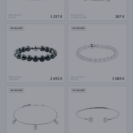
BIELE ZLATO
BIELE ZLATO
1 257 €
387 €
AKOYA
SLADKOVODNÉ
NA SKLADE
NA SKLADE
BIELE ZLATO
BIELE ZLATO
2 692 €
1 083 €
TAHITSKÁ
AKOYA
NA SKLADE
NA SKLADE