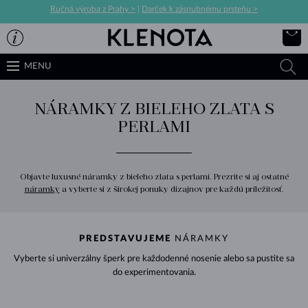
Ručná výroba z Prahy >
|
Darček k zásnubnému prsteňu >
MENU
NÁRAMKY Z BIELEHO ZLATA S
PERLAMI
Objavte luxusné náramky z bieleho zlata s perlami. Prezrite si aj ostatné
náramky
a vyberte si z širokej ponuky dizajnov pre každú príležitosť.
PREDSTAVUJEME
NÁRAMKY
Vyberte si univerzálny šperk pre každodenné nosenie alebo sa pustite sa
do experimentovania.