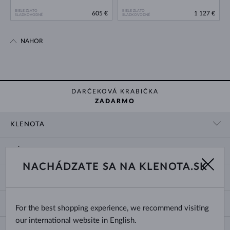
BIELE ZLATO
BIELE ZLATO
605 €
1 127 €
SLADKOVODNÉ
SLADKOVODNÉ
NAHOR
DARČEKOVÁ KRABIČKA
ZADARMO
KLENOTA
KONTAKTNÉ ÚDAJE
NÁKUP
SHOWROOM
NACHÁDZATE SA NA KLENOTA.SK
DODANIE A PLATBA ZA TOVAR
O NÁS
O ŠPERKOCH
VRÁTENIE A VÝMENA
PRE MÉDIÁ
VEĽKOSTI A ÚPRAVY PRSTEŇOV
REKLAMÁCIA
BLOG
CHANGE COUNTRY
For the best shopping experience, we recommend visiting
TYPY A DĹŽKY RETIAZOK
VÝBER SVADOBNÝCH OBRÚČOK
our international website in English.
DĹŽKY NÁRAMKOV
CERTIFIKÁTY PRAVOSTI
Slovensko
NEWSLETTER