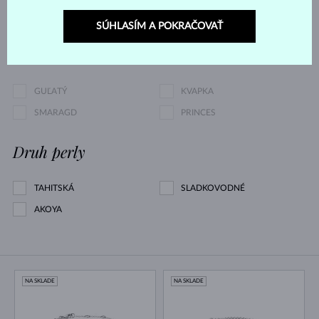
153 €
8 648 €
SÚHLASÍM A POKRAČOVAŤ
Výbrus
GUĽATÝ
KVAPKA
SMARAGD
PRINCES
Druh perly
TAHITSKÁ
SLADKOVODNÉ
AKOYA
NA SKLADE
NA SKLADE