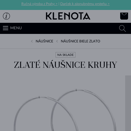
Ručná výroba z Prahy >
|
Darček k zásnubnému prsteňu >
MENU
NÁUŠNICE
NÁUŠNICE BIELE ZLATO
NA SKLADE
ZLATÉ NÁUŠNICE KRUHY