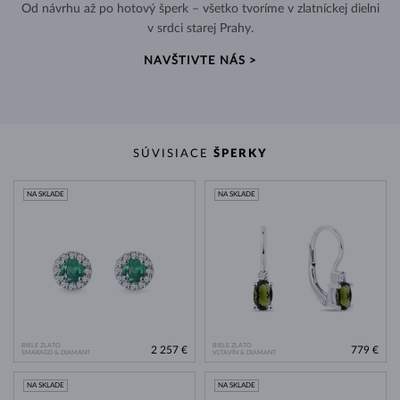
Od návrhu až po hotový šperk – všetko tvoríme v zlatníckej dielni
v srdci starej Prahy.
NAVŠTIVTE NÁS >
SÚVISIACE
ŠPERKY
NA SKLADE
NA SKLADE
BIELE ZLATO
BIELE ZLATO
2 257 €
779 €
SMARAGD & DIAMANT
VLTAVÍN & DIAMANT
NA SKLADE
NA SKLADE