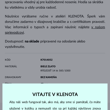
spracovaniu vhodný aj pre každodenné nosenie. Hodia sa skrátka
ku všetkému a vždy urobia radosť.
Náušnice vyrábame ručne v ateliéri KLENOTA. Šperk vám
doručíme zadarmo v dizajnovej krabičke a s certifikátom pravosti.
Viac informácií o typoch a zapínaní náušníc nájdete
v našom
sprievodcovi
.
Dostupnosť:
na sklade
pripravené na odoslanie alebo
vyzdvihnutie.
KÓD
K7014052
MATERIÁL
BIELE ZLATO
RÝDZOSŤ
14 kt 585/1000
DRAHOKAMY
BEZ KAMEŇA
ŠÍRKA
40 mm
VÁHA
2.00 g
VITAJTE V KLENOTA
Aby náš web fungoval tak, ako má, aby sme si pamätali, čo máte
uložené v košíku a nemuseli ste sa pri každej návšteve znova