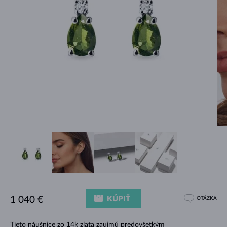
KÚPIŤ
1 040 €
OTÁZKA
Tieto náušnice zo 14k zlata zaujmú predovšetkým