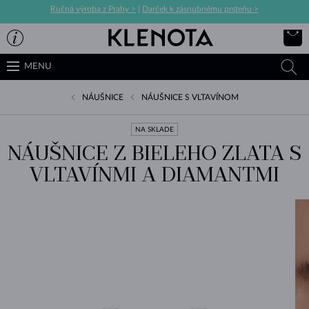
Ručná výroba z Prahy >
|
Darček k zásnubnému prsteňu >
MENU
NÁUŠNICE
NÁUŠNICE S VLTAVÍNOM
NA SKLADE
NÁUŠNICE Z BIELEHO ZLATA S
VLTAVÍNMI A DIAMANTMI