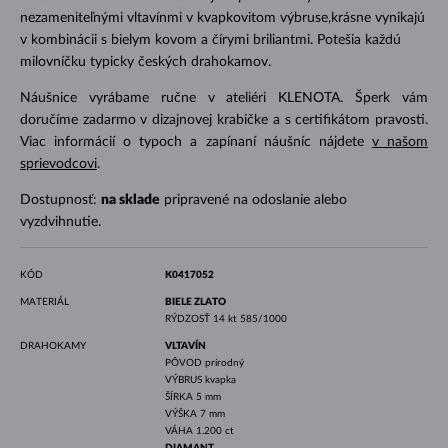
nezameniteľnými vltavínmi v kvapkovitom výbruse,krásne vynikajú
v kombinácii s bielym kovom a čírymi briliantmi. Potešia každú
milovníčku typicky českých drahokamov.
Náušnice vyrábame ručne v ateliéri KLENOTA. Šperk vám
doručíme zadarmo v dizajnovej krabičke a s certifikátom pravosti.
Viac informácií o typoch a zapínaní náušníc nájdete
v našom
sprievodcovi
.
Dostupnosť:
na sklade
pripravené na odoslanie alebo
vyzdvihnutie.
KÓD
K0417052
MATERIÁL
BIELE ZLATO
RÝDZOSŤ
14 kt 585/1000
DRAHOKAMY
VLTAVÍN
PÔVOD
prírodný
VÝBRUS
kvapka
ŠÍRKA
5 mm
VÝŠKA
7 mm
VÁHA
1.200 ct
DIAMANT