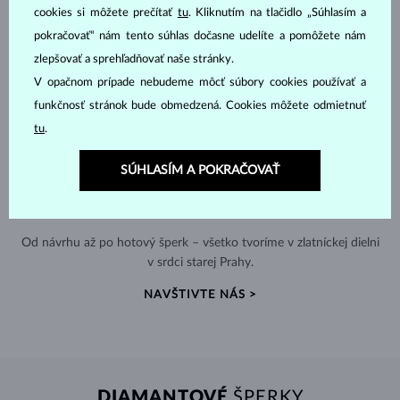
cookies si môžete prečítať
tu
. Kliknutím na tlačidlo „Súhlasím a
pokračovať“ nám tento súhlas dočasne udelíte a pomôžete nám
zlepšovať a sprehľadňovať naše stránky.
V opačnom prípade nebudeme môcť súbory cookies používať a
funkčnosť stránok bude obmedzená. Cookies môžete odmietnuť
tu
.
SÚHLASÍM A POKRAČOVAŤ
RUČNÁ VÝROBA V ČESKU
Od návrhu až po hotový šperk – všetko tvoríme v zlatníckej dielni
v srdci starej Prahy.
NAVŠTIVTE NÁS >
DIAMANTOVÉ
ŠPERKY