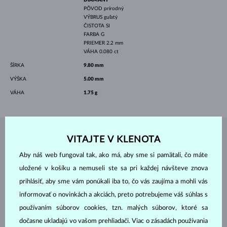
PÔVOD
prírodný
VÝBRUS
guľatý
ČISTOTA
SI
FARBA
G
PRIEMER
2.2 mm
VÁHA
0.080 ct
ŠÍRKA
9.80 mm
VÝŠKA
5.00 mm
VÁHA
1.75 g
ŠPERKY Z
ATELIÉRU KLENOTA
VITAJTE V KLENOTA
Aby náš web fungoval tak, ako má, aby sme si pamätali, čo máte
uložené v košíku a nemuseli ste sa pri každej návšteve znova
prihlásiť, aby sme vám ponúkali iba to, čo vás zaujíma a mohli vás
informovať o novinkách a akciách, preto potrebujeme váš súhlas s
používaním súborov cookies, tzn. malých súborov, ktoré sa
dočasne ukladajú vo vašom prehliadači. Viac o zásadách používania