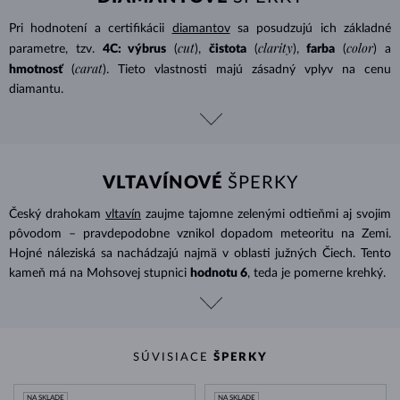
Pri hodnotení a certifikácii
diamantov
sa posudzujú ich základné
cut
clarity
color
parametre, tzv.
4C: výbrus
(
),
čistota
(
),
farba
(
) a
carat
hmotnosť
(
). Tieto vlastnosti majú zásadný vplyv na cenu
diamantu.
VLTAVÍNOVÉ
ŠPERKY
Český drahokam
vltavín
zaujme tajomne zelenými odtieňmi aj svojim
pôvodom – pravdepodobne vznikol dopadom meteoritu na Zemi.
Hojné náleziská sa nachádzajú najmä v oblasti južných Čiech. Tento
kameň má na Mohsovej stupnici
hodnotu 6
, teda je pomerne krehký.
SÚVISIACE
ŠPERKY
NA SKLADE
NA SKLADE