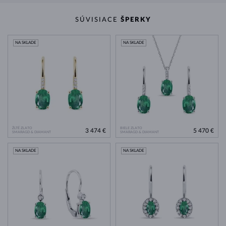
SÚVISIACE
ŠPERKY
NA SKLADE
NA SKLADE
ŽLTÉ ZLATO
BIELE ZLATO
3 474 €
5 470 €
SMARAGD & DIAMANT
SMARAGD & DIAMANT
NA SKLADE
NA SKLADE