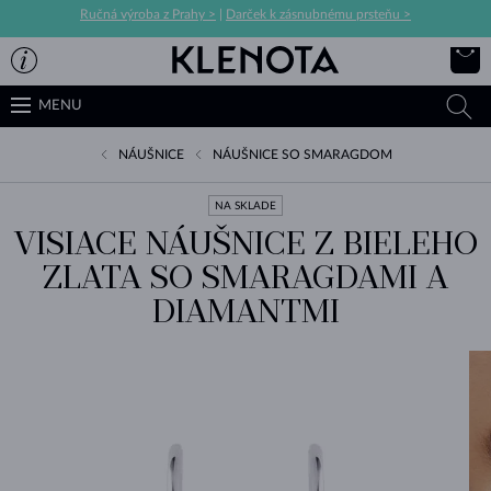
Ručná výroba z Prahy >
|
Darček k zásnubnému prsteňu >
MENU
NÁUŠNICE
NÁUŠNICE SO SMARAGDOM
NA SKLADE
VISIACE NÁUŠNICE Z BIELEHO
ZLATA SO SMARAGDAMI A
DIAMANTMI