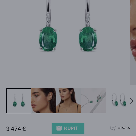
KÚPIŤ
3 474 €
OTÁZKA