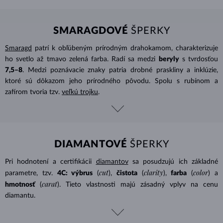
SMARAGDOVÉ
ŠPERKY
Smaragd
patrí k obľúbeným prírodným drahokamom, charakterizuje
ho svetlo až tmavo zelená farba. Radí sa medzi
beryly
s tvrdosťou
7,5–8
. Medzi poznávacie znaky patria drobné praskliny a inklúzie,
ktoré sú dôkazom jeho prírodného pôvodu. Spolu s rubínom a
zafírom tvoria tzv.
veľkú trojku
.
DIAMANTOVÉ
ŠPERKY
Pri hodnotení a certifikácii
diamantov
sa posudzujú ich základné
cut
clarity
color
parametre, tzv.
4C: výbrus
(
),
čistota
(
),
farba
(
) a
carat
hmotnosť
(
). Tieto vlastnosti majú zásadný vplyv na cenu
diamantu.