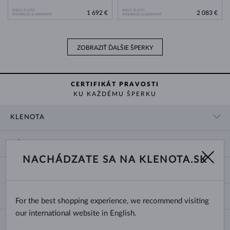
BIELE ZLATO
BIELE ZLATO
1 692 €
2 083 €
SMARAGD & DIAMANT
SMARAGD & DIAMANT
ZOBRAZIŤ ĎALŠIE ŠPERKY
CERTIFIKÁT PRAVOSTI
KU KAŽDÉMU ŠPERKU
KLENOTA
KONTAKTNÉ ÚDAJE
NÁKUP
SHOWROOM
NACHÁDZATE SA NA KLENOTA.SK
DODANIE A PLATBA ZA TOVAR
O NÁS
O ŠPERKOCH
VRÁTENIE A VÝMENA
PRE MÉDIÁ
VEĽKOSTI A ÚPRAVY PRSTEŇOV
REKLAMÁCIA
BLOG
CHANGE COUNTRY
For the best shopping experience, we recommend visiting
TYPY A DĹŽKY RETIAZOK
VÝBER SVADOBNÝCH OBRÚČOK
our international website in English.
DĹŽKY NÁRAMKOV
CERTIFIKÁTY PRAVOSTI
Slovensko
NEWSLETTER
ZAPÍNANIE NÁUŠNÍC
OBCHODNÉ PODMIENKY