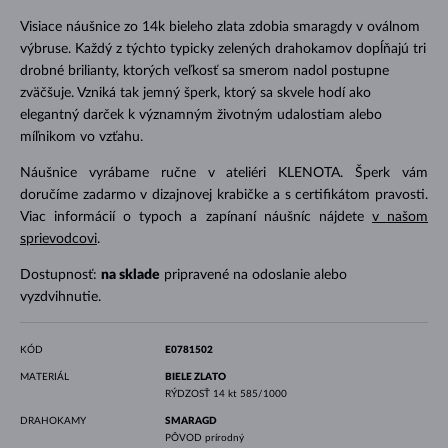
Visiace náušnice zo 14k bieleho zlata zdobia smaragdy v oválnom
výbruse. Každý z týchto typicky zelených drahokamov dopĺňajú tri
drobné brilianty, ktorých veľkosť sa smerom nadol postupne
zväčšuje. Vzniká tak jemný šperk, ktorý sa skvele hodí ako
elegantný darček k významným životným udalostiam alebo
míľnikom vo vzťahu.
Náušnice vyrábame ručne v ateliéri KLENOTA. Šperk vám
doručíme zadarmo v dizajnovej krabičke a s certifikátom pravosti.
Viac informácií o typoch a zapínaní náušníc nájdete
v našom
sprievodcovi
.
Dostupnosť:
na sklade
pripravené na odoslanie alebo
vyzdvihnutie.
KÓD
E0781502
MATERIÁL
BIELE ZLATO
RÝDZOSŤ
14 kt 585/1000
DRAHOKAMY
SMARAGD
PÔVOD
prírodný