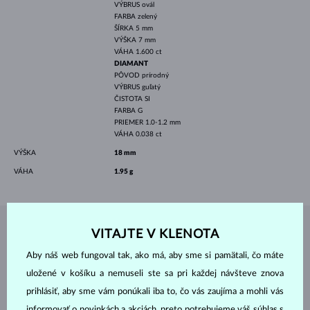
VÝBRUS
ovál
FARBA
zelený
ŠÍRKA
5 mm
VÝŠKA
7 mm
VÁHA
1.600 ct
DIAMANT
PÔVOD
prírodný
VÝBRUS
guľatý
ČISTOTA
SI
FARBA
G
PRIEMER
1.0-1.2 mm
VÁHA
0.038 ct
VÝŠKA
18 mm
VÁHA
1.95 g
VITAJTE V KLENOTA
ŠPERKY Z
ATELIÉRU KLENOTA
Aby náš web fungoval tak, ako má, aby sme si pamätali, čo máte
uložené v košíku a nemuseli ste sa pri každej návšteve znova
prihlásiť, aby sme vám ponúkali iba to, čo vás zaujíma a mohli vás
informovať o novinkách a akciách, preto potrebujeme váš súhlas s