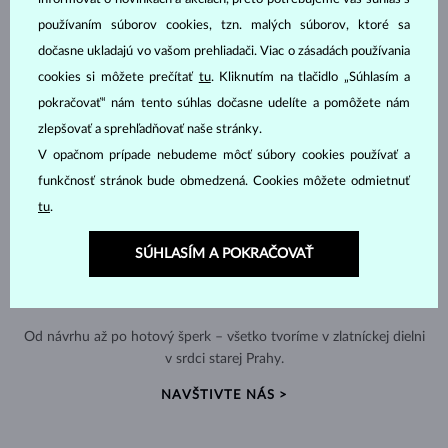
používaním súborov cookies, tzn. malých súborov, ktoré sa
dočasne ukladajú vo vašom prehliadači. Viac o zásadách používania
cookies si môžete prečítať
tu
. Kliknutím na tlačidlo „Súhlasím a
pokračovať“ nám tento súhlas dočasne udelíte a pomôžete nám
zlepšovať a sprehľadňovať naše stránky.
V opačnom prípade nebudeme môcť súbory cookies používať a
funkčnosť stránok bude obmedzená. Cookies môžete odmietnuť
tu
.
SÚHLASÍM A POKRAČOVAŤ
RUČNÁ VÝROBA V ČESKU
Od návrhu až po hotový šperk – všetko tvoríme v zlatníckej dielni
v srdci starej Prahy.
NAVŠTIVTE NÁS >