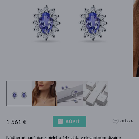
KÚPIŤ
1 561 €
OTÁZKA
Nádherné náušnice z bieleho 14k zlata v elegantnom dizajne