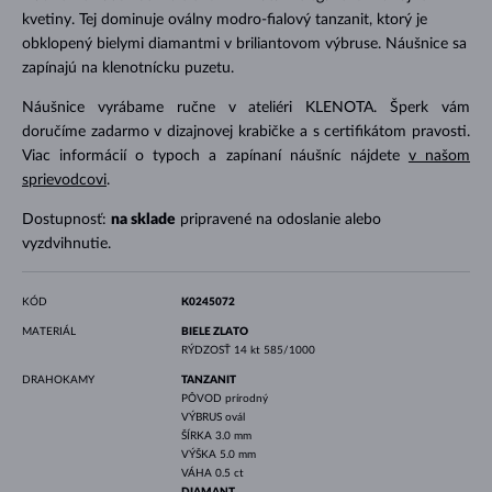
kvetiny. Tej dominuje oválny modro-fialový tanzanit, ktorý je
obklopený bielymi diamantmi v briliantovom výbruse. Náušnice sa
zapínajú na klenotnícku puzetu.
Náušnice vyrábame ručne v ateliéri KLENOTA. Šperk vám
doručíme zadarmo v dizajnovej krabičke a s certifikátom pravosti.
Viac informácií o typoch a zapínaní náušníc nájdete
v našom
sprievodcovi
.
Dostupnosť:
na sklade
pripravené na odoslanie alebo
vyzdvihnutie.
KÓD
K0245072
MATERIÁL
BIELE ZLATO
RÝDZOSŤ
14 kt 585/1000
DRAHOKAMY
TANZANIT
PÔVOD
prírodný
VÝBRUS
ovál
ŠÍRKA
3.0 mm
VÝŠKA
5.0 mm
VÁHA
0.5 ct
DIAMANT