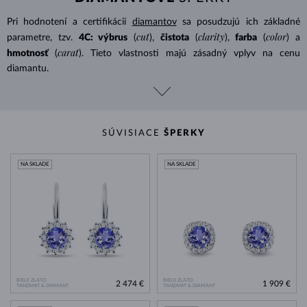
Pri hodnotení a certifikácii
diamantov
sa posudzujú ich základné
cut
clarity
color
parametre, tzv.
4C: výbrus
(
),
čistota
(
),
farba
(
) a
carat
hmotnosť
(
). Tieto vlastnosti majú zásadný vplyv na cenu
diamantu.
SÚVISIACE
ŠPERKY
NA SKLADE
NA SKLADE
BIELE ZLATO
BIELE ZLATO
2 474 €
1 909 €
TANZANIT & DIAMANT
TANZANIT & DIAMANT