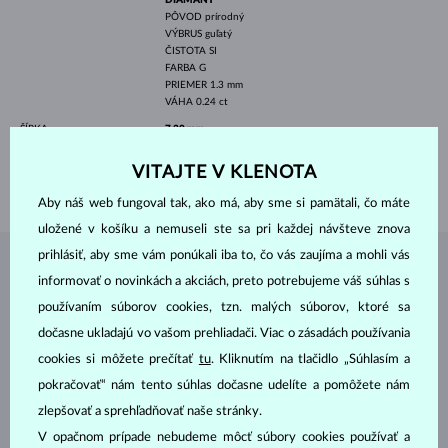
PÔVOD
prírodný
VÝBRUS
guľatý
ČISTOTA
SI
FARBA
G
PRIEMER
1.3 mm
VÁHA
0.24 ct
ŠÍRKA
7.30 mm
VÝŠKA
9.10 mm
VITAJTE V KLENOTA
VÁHA
1.55 g
Aby náš web fungoval tak, ako má, aby sme si pamätali, čo máte
uložené v košíku a nemuseli ste sa pri každej návšteve znova
prihlásiť, aby sme vám ponúkali iba to, čo vás zaujíma a mohli vás
ŠPERKY Z
ATELIÉRU KLENOTA
informovať o novinkách a akciách, preto potrebujeme váš súhlas s
používaním súborov cookies, tzn. malých súborov, ktoré sa
dočasne ukladajú vo vašom prehliadači. Viac o zásadách používania
cookies si môžete prečítať
tu
. Kliknutím na tlačidlo „Súhlasím a
pokračovať“ nám tento súhlas dočasne udelíte a pomôžete nám
zlepšovať a sprehľadňovať naše stránky.
V opačnom prípade nebudeme môcť súbory cookies používať a