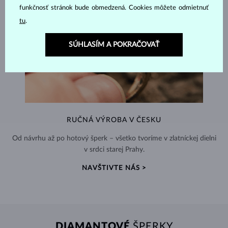
funkčnosť stránok bude obmedzená. Cookies môžete odmietnuť
tu
.
SÚHLASÍM A POKRAČOVAŤ
RUČNÁ VÝROBA V ČESKU
Od návrhu až po hotový šperk – všetko tvoríme v zlatníckej dielni
v srdci starej Prahy.
NAVŠTIVTE NÁS >
DIAMANTOVÉ
ŠPERKY