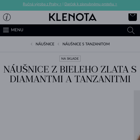
Ručná výroba z Prahy >
|
Darček k zásnubnému prsteňu >
MENU
NÁUŠNICE
NÁUŠNICE S TANZANITOM
NA SKLADE
NÁUŠNICE Z BIELEHO ZLATA S
DIAMANTMI A TANZANITMI