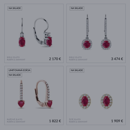
NA SKLADE
NA SKLADE
BIELE ZLATO
BIELE ZLATO
2 170 €
3 474 €
RUBÍN & DIAMANT
RUBÍN & DIAMANT
LIMITOVANÁ EDÍCIA
NA SKLADE
NA SKLADE
RUŽOVÉ ZLATO
ŽLTÉ ZLATO
1 822 €
1 909 €
RUBÍN & DIAMANT
RUBÍN & DIAMANT