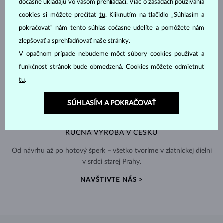
dočasne ukladajú vo vašom prehliadači. Viac o zásadách používania
cookies si môžete prečítať
tu
. Kliknutím na tlačidlo „Súhlasím a
pokračovať“ nám tento súhlas dočasne udelíte a pomôžete nám
zlepšovať a sprehľadňovať naše stránky.
V opačnom prípade nebudeme môcť súbory cookies používať a
funkčnosť stránok bude obmedzená. Cookies môžete odmietnuť
tu
.
SÚHLASÍM A POKRAČOVAŤ
RUČNÁ VÝROBA V ČESKU
Od návrhu až po hotový šperk – všetko tvoríme v zlatníckej dielni
v srdci starej Prahy.
NAVŠTIVTE NÁS >