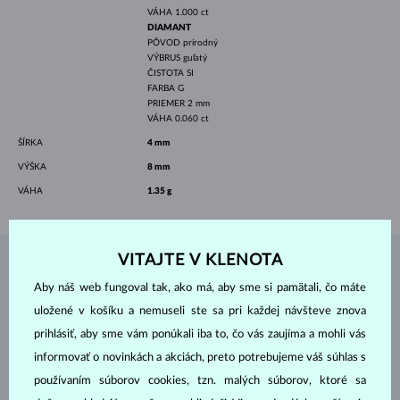
VÁHA
1.000 ct
DIAMANT
PÔVOD
prírodný
VÝBRUS
guľatý
ČISTOTA
SI
FARBA
G
PRIEMER
2 mm
VÁHA
0.060 ct
ŠÍRKA
4 mm
VÝŠKA
8 mm
VÁHA
1.35 g
VITAJTE V KLENOTA
ŠPERKY Z
ATELIÉRU KLENOTA
Aby náš web fungoval tak, ako má, aby sme si pamätali, čo máte
uložené v košíku a nemuseli ste sa pri každej návšteve znova
prihlásiť, aby sme vám ponúkali iba to, čo vás zaujíma a mohli vás
informovať o novinkách a akciách, preto potrebujeme váš súhlas s
používaním súborov cookies, tzn. malých súborov, ktoré sa