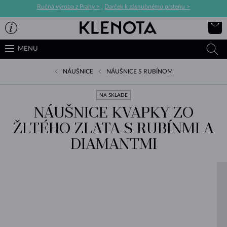
Ručná výroba z Prahy >
|
Darček k zásnubnému prsteňu >
MENU
NÁUŠNICE
NÁUŠNICE S RUBÍNOM
NA SKLADE
NÁUŠNICE KVAPKY ZO
ŽLTÉHO ZLATA S RUBÍNMI A
DIAMANTMI