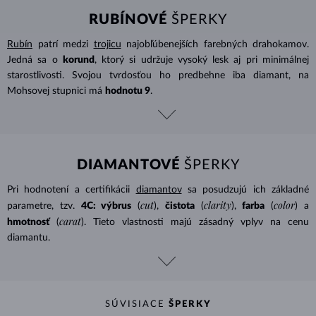
RUBÍNOVÉ
ŠPERKY
Rubín
patrí medzi
trojicu
najobľúbenejších farebných drahokamov.
Jedná sa o
korund
, ktorý si udržuje vysoký lesk aj pri minimálnej
starostlivosti. Svojou tvrdosťou ho predbehne iba diamant, na
Mohsovej stupnici má
hodnotu 9
.
DIAMANTOVÉ
ŠPERKY
Pri hodnotení a certifikácii
diamantov
sa posudzujú ich základné
cut
clarity
color
parametre, tzv.
4C: výbrus
(
),
čistota
(
),
farba
(
) a
carat
hmotnosť
(
). Tieto vlastnosti majú zásadný vplyv na cenu
diamantu.
SÚVISIACE
ŠPERKY