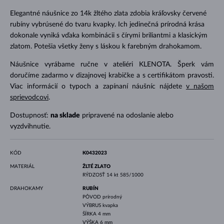
Elegantné náušnice zo 14k žltého zlata zdobia kráľovsky červené
rubíny vybrúsené do tvaru kvapky. Ich jedinečná prírodná krása
dokonale vyniká vďaka kombinácii s čírymi briliantmi a klasickým
zlatom. Potešia všetky ženy s láskou k farebným drahokamom.
Náušnice vyrábame ručne v ateliéri KLENOTA. Šperk vám
doručíme zadarmo v dizajnovej krabičke a s certifikátom pravosti.
Viac informácií o typoch a zapínaní náušníc nájdete
v našom
sprievodcovi
.
Dostupnosť:
na sklade
pripravené na odoslanie alebo
vyzdvihnutie.
KÓD
K0432023
MATERIÁL
ŽLTÉ ZLATO
RÝDZOSŤ
14 kt 585/1000
DRAHOKAMY
RUBÍN
PÔVOD
prírodný
VÝBRUS
kvapka
ŠÍRKA
4 mm
VÝŠKA
6 mm