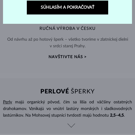
SÚHLASÍM A POKRAČOVAŤ
RUČNÁ VÝROBA V ČESKU
Od návrhu až po hotový šperk – všetko tvoríme v zlatníckej dielni
v srdci starej Prahy.
NAVŠTIVTE NÁS >
PERLOVÉ
ŠPERKY
Perly
majú organický pôvod, čím sa líšia od väčšiny ostatných
drahokamov. Vznikajú vo vnútri lastúry morských i sladkovodných
lastúrnikov. Na Mohsovej stupnici tvrdosti majú hodnotu
2,5–4,5
.