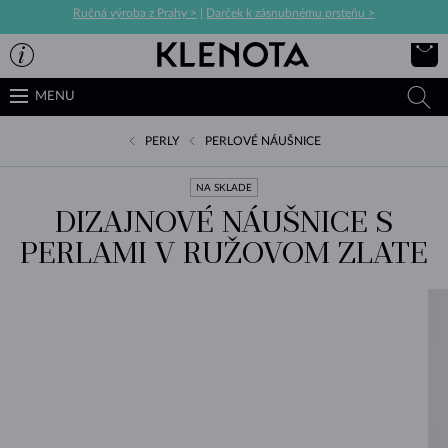
Ručná výroba z Prahy >
|
Darček k zásnubnému prsteňu >
MENU
PERLY
PERLOVÉ NÁUŠNICE
NA SKLADE
DIZAJNOVÉ NÁUŠNICE S
PERLAMI V RUŽOVOM ZLATE