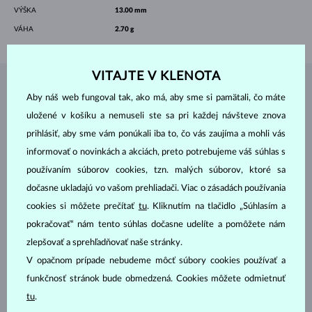
VÝŠKA
13.00 mm
VÁHA
2.70 g
VITAJTE V KLENOTA
ŠPERKY Z
ATELIÉRU KLENOTA
Aby náš web fungoval tak, ako má, aby sme si pamätali, čo máte
uložené v košíku a nemuseli ste sa pri každej návšteve znova
prihlásiť, aby sme vám ponúkali iba to, čo vás zaujíma a mohli vás
informovať o novinkách a akciách, preto potrebujeme váš súhlas s
používaním súborov cookies, tzn. malých súborov, ktoré sa
dočasne ukladajú vo vašom prehliadači. Viac o zásadách používania
cookies si môžete prečítať
tu
. Kliknutím na tlačidlo „Súhlasím a
pokračovať“ nám tento súhlas dočasne udelíte a pomôžete nám
zlepšovať a sprehľadňovať naše stránky.
V opačnom prípade nebudeme môcť súbory cookies používať a
funkčnosť stránok bude obmedzená. Cookies môžete odmietnuť
tu
.