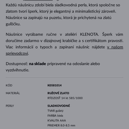
Každú náušnicu zdobí biela sladkovodná perla, ktorá spoločne so
zlatom tvorí šperk, ktorý je elegantný a minimalistický zároveň.
Náušnice sa zapínajú na puzetu, ktorá je prichytená na zlatú
guľôčku.
Náušnice vyrábame ručne v ateliéri KLENOTA. Šperk vám
doručíme zadarmo v dizajnovej krabičke a s certifikátom pravosti.
Viac informácií o typoch a zapínaní náušníc nájdete
v našom
sprievodcovi
.
Dostupnosť:
na sklade
pripravené na odoslanie alebo
vyzdvihnutie.
KÓD
K0581014
MATERIÁL
RUŽOVÉ ZLATO
RÝDZOSŤ
14 kt 585/1000
PERLY
SLADKOVODNÉ
TVAR
guľatý
FARBA
biela
KVALITA
AAA
PRIEMER
8.0-8.5 mm