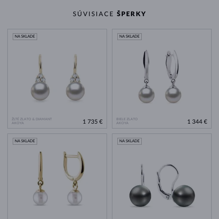
SÚVISIACE
ŠPERKY
NA SKLADE
NA SKLADE
ŽLTÉ ZLATO & DIAMANT
BIELE ZLATO
1 735 €
1 344 €
AKOYA
AKOYA
NA SKLADE
NA SKLADE