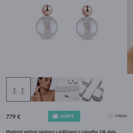
KÚPIŤ
779 €
OTÁZKA
Moderné
perlové náušnice
s guľôčkami z ružového 14k zlata.