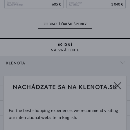
ŽLTÉ ZLATO
BIELE ZLATO
605 €
1 040 €
SLADKOVODNÉ
TAHITSKÁ
ZOBRAZIŤ ĎALŠIE ŠPERKY
60 DNÍ
NA VRÁTENIE
KLENOTA
KONTAKTNÉ ÚDAJE
NÁKUP
SHOWROOM
NACHÁDZATE SA NA KLENOTA.SK
DODANIE A PLATBA ZA TOVAR
O NÁS
O ŠPERKOCH
VRÁTENIE A VÝMENA
PRE MÉDIÁ
VEĽKOSTI A ÚPRAVY PRSTEŇOV
REKLAMÁCIA
BLOG
CHANGE COUNTRY
For the best shopping experience, we recommend visiting
TYPY A DĹŽKY RETIAZOK
VÝBER SVADOBNÝCH OBRÚČOK
our international website in English.
DĹŽKY NÁRAMKOV
CERTIFIKÁTY PRAVOSTI
Slovensko
NEWSLETTER
ZAPÍNANIE NÁUŠNÍC
OBCHODNÉ PODMIENKY