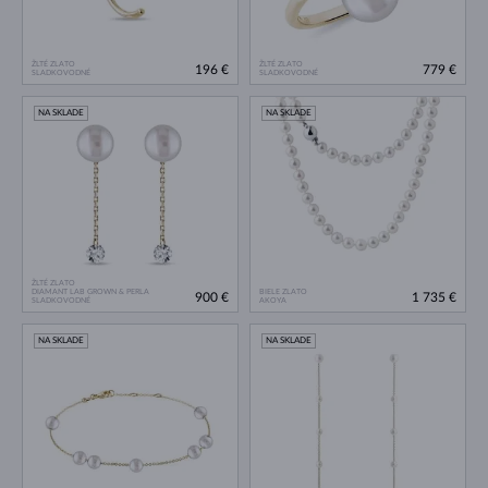
ŽLTÉ ZLATO
ŽLTÉ ZLATO
196 €
779 €
SLADKOVODNÉ
SLADKOVODNÉ
NA SKLADE
NA SKLADE
ŽLTÉ ZLATO
DIAMANT LAB GROWN & PERLA
BIELE ZLATO
900 €
1 735 €
SLADKOVODNÉ
AKOYA
NA SKLADE
NA SKLADE