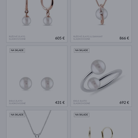
RUŽOVÉ ZLATO
RUŽOVÉ ZLATO & DIAMANT
605 €
866 €
SLADKOVODNÉ
SLADKOVODNÉ
NA SKLADE
NA SKLADE
BIELE ZLATO
BIELE ZLATO
431 €
692 €
SLADKOVODNÉ
SLADKOVODNÉ
NA SKLADE
NA SKLADE