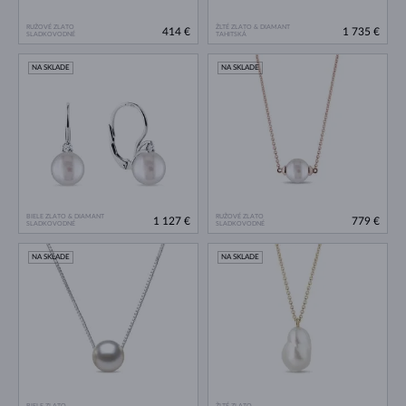
RUŽOVÉ ZLATO
ŽLTÉ ZLATO & DIAMANT
414 €
1 735 €
SLADKOVODNÉ
TAHITSKÁ
NA SKLADE
NA SKLADE
BIELE ZLATO & DIAMANT
RUŽOVÉ ZLATO
1 127 €
779 €
SLADKOVODNÉ
SLADKOVODNÉ
NA SKLADE
NA SKLADE
BIELE ZLATO
ŽLTÉ ZLATO