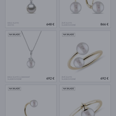
BIELE ZLATO
ŽLTÉ ZLATO
648 €
866 €
AKOYA
SLADKOVODNÉ
NA SKLADE
NA SKLADE
BIELE ZLATO & DIAMANT
ŽLTÉ ZLATO
692 €
692 €
SLADKOVODNÉ
SLADKOVODNÉ
NA SKLADE
NA SKLADE