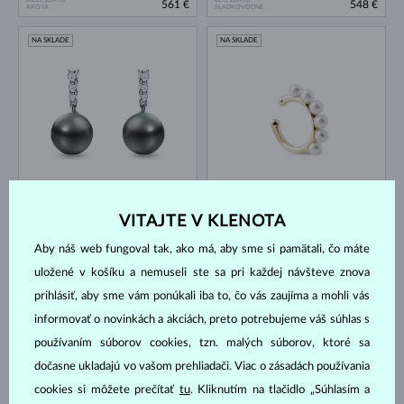
561 €
548 €
AKOYA
SLADKOVODNÉ
NA SKLADE
NA SKLADE
BIELE ZLATO & DIAMANT
ŽLTÉ ZLATO
1 735 €
561 €
TAHITSKÁ
SLADKOVODNÉ
VITAJTE V KLENOTA
NA SKLADE
NA SKLADE
Aby náš web fungoval tak, ako má, aby sme si pamätali, čo máte
uložené v košíku a nemuseli ste sa pri každej návšteve znova
prihlásiť, aby sme vám ponúkali iba to, čo vás zaujíma a mohli vás
informovať o novinkách a akciách, preto potrebujeme váš súhlas s
používaním súborov cookies, tzn. malých súborov, ktoré sa
dočasne ukladajú vo vašom prehliadači. Viac o zásadách používania
RUŽOVÉ ZLATO
648 €
457 €
TAHITSKÁ
SLADKOVODNÉ
cookies si môžete prečítať
tu
. Kliknutím na tlačidlo „Súhlasím a