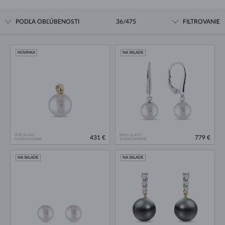
PODĽA OBĽÚBENOSTI
36/475
FILTROVANIE
NOVINKA
NA SKLADE
ŽLTÉ ZLATO
BIELE ZLATO
431 €
779 €
SLADKOVODNÉ
SLADKOVODNÉ
NA SKLADE
NA SKLADE