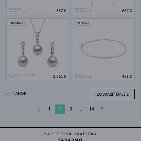
ŽLTÉ ZLATO
ŽLTÉ ZLATO
387 €
687 €
SLADKOVODNÉ
SLADKOVODNÉ
NA SKLADE
NA SKLADE
ŽLTÉ ZLATO & DIAMANT
ŽLTÉ ZLATO
2 861 €
431 €
AKOYA
SLADKOVODNÉ
NAHOR
ZOBRAZIŤ ĎALŠIE
«
1
2
3
…
14
»
DARČEKOVÁ KRABIČKA
ZADARMO