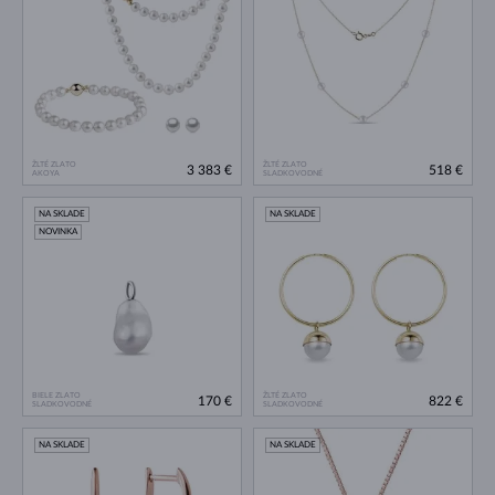
ŽLTÉ ZLATO
ŽLTÉ ZLATO
3 383 €
518 €
AKOYA
SLADKOVODNÉ
NA SKLADE
NA SKLADE
NOVINKA
BIELE ZLATO
ŽLTÉ ZLATO
170 €
822 €
SLADKOVODNÉ
SLADKOVODNÉ
NA SKLADE
NA SKLADE