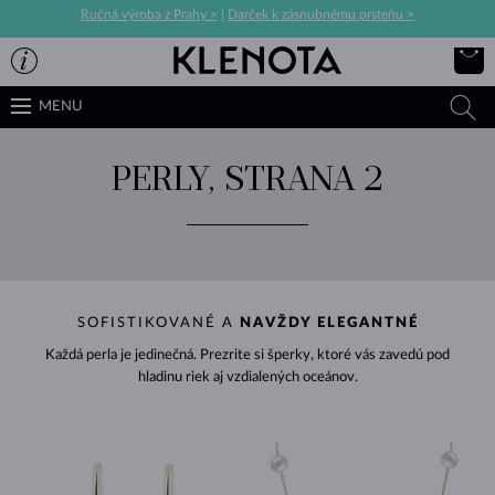
Ručná výroba z Prahy >
|
Darček k zásnubnému prsteňu >
MENU
PERLY, STRANA 2
SOFISTIKOVANÉ A
NAVŽDY ELEGANTNÉ
Každá perla je jedinečná. Prezrite si šperky, ktoré vás zavedú pod
hladinu riek aj vzdialených oceánov.