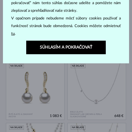
pokračovať“ nám tento súhlas dočasne udelíte a pomôžete nám
NA SKLADE
NA SKLADE
zlepšovať a sprehľadňovať naše stránky.
V opačnom prípade nebudeme môcť súbory cookies používať a
funkčnosť stránok bude obmedzená. Cookies môžete odmietnuť
tu
.
SÚHLASÍM A POKRAČOVAŤ
ŽLTÉ ZLATO
ŽLTÉ ZLATO
605 €
474 €
SLADKOVODNÉ
SLADKOVODNÉ
NA SKLADE
NA SKLADE
BIELE ZLATO
ŽLTÉ ZLATO & DIAMANT
DIAMANT LAB GROWN & PERLA
1 083 €
648 €
AKOYA
SLADKOVODNÉ
NA SKLADE
NA SKLADE