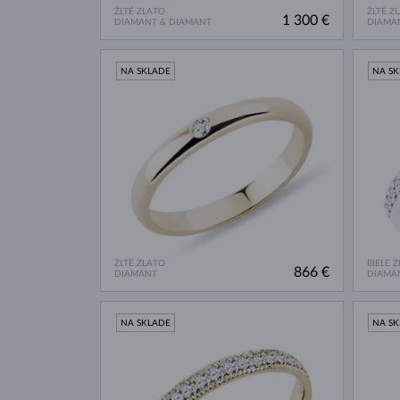
ŽLTÉ ZLATO
ŽLTÉ Z
1 300 €
DIAMANT & DIAMANT
DIAMA
NA SKLADE
NA S
ŽLTÉ ZLATO
BIELE 
866 €
DIAMANT
DIAMA
NA SKLADE
NA S