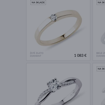
NA SKLADE
NA S
ŽLTÉ ZLATO
BIELE 
1 083 €
DIAMANT
DIAMA
NA S