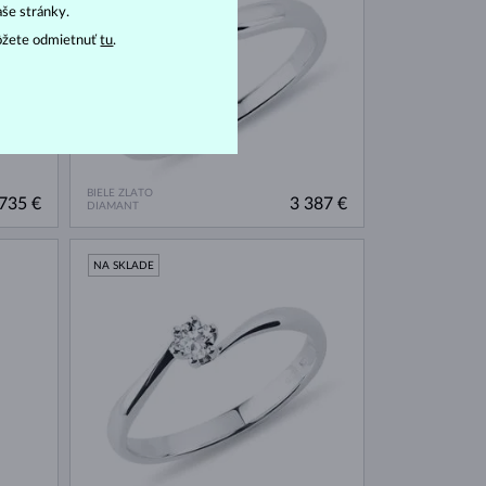
aše stránky.
ôžete odmietnuť
tu
.
BIELE ZLATO
735 €
3 387 €
DIAMANT
NA SKLADE