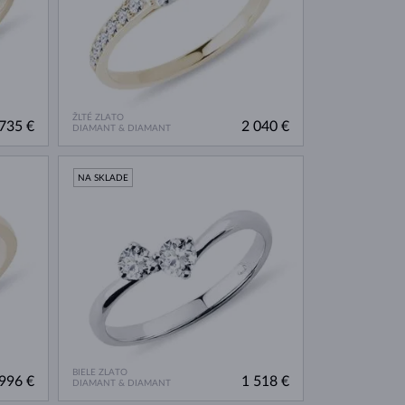
ŽLTÉ ZLATO
735 €
2 040 €
DIAMANT & DIAMANT
NA SKLADE
BIELE ZLATO
996 €
1 518 €
DIAMANT & DIAMANT