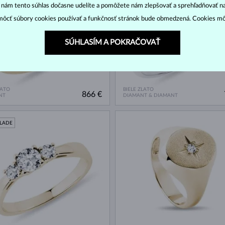
“ nám tento súhlas dočasne udelíte a pomôžete nám zlepšovať a sprehľadňovať n
ôcť súbory cookies používať a funkčnosť stránok bude obmedzená. Cookies m
SÚHLASÍM A POKRAČOVAŤ
LATO
BIELE ZLATO
866 €
NT
DIAMANT & DIAMANT
KLADE