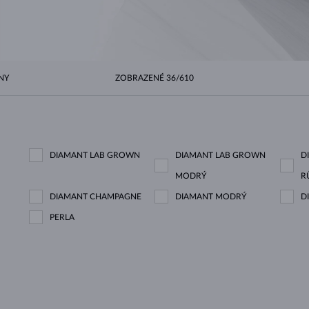
HALO ŠTÝL
ORIGINÁLNE SÚPRAVY
AMETYSTY
SINGLE
DRAHOKAMY
SLADKOVODNÉ PERLY
BEZEL OSADENIE
PRE MAMIČKU
BIELE ZLATO
MORGANITY
TOPÁSY
RUBÍNY
TIPY NA DARČEKY
ŽLTÉ ZLATO
MAGNETICKÉ NÁHRDELNÍKY
RUŽOVÉ ZLATO
RUŽOVÉ ZLATO
GRAVÍROVATEĽNÉ
LETNÍ VRSTVENÍ
NY
ZOBRAZENÉ
36/610
DIAMANT LAB GROWN
DIAMANT LAB GROWN
D
MODRÝ
R
DIAMANT CHAMPAGNE
DIAMANT MODRÝ
D
PERLA