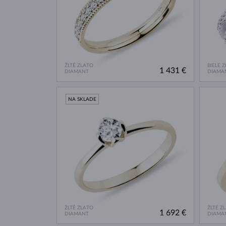
ŽLTÉ ZLATO
BIELE 
1 431 €
DIAMANT
DIAMA
NA SKLADE
ŽLTÉ ZLATO
ŽLTÉ Z
1 692 €
DIAMANT
DIAMA