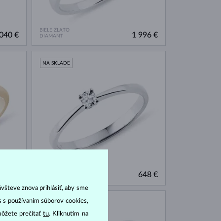
BIELE ZLATO
040 €
1 996 €
DIAMANT
NA SKLADE
BIELE ZLATO
779 €
648 €
DIAMANT
ávšteve znova prihlásiť, aby sme
as s používaním súborov cookies,
NA SKLADE
môžete prečítať
tu
. Kliknutím na