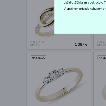
tlačidlo „Súhlasím a pokračovať
V opačnom prípade nebudeme m
ŽLTÉ ZLATO
ŽLTÉ Z
1 387 €
DIAMANT
DIAMA
NA SKLADE
NA S