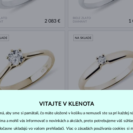
ZLATO
BIELE ZLATO
2 083 €
1 
NT
DIAMANT
KLADE
NA SKLADE
LATO
ŽLTÉ ZLATO
VITAJTE V KLENOTA
1 909 €
NT
DIAMANT
á, aby sme si pamätali, čo máte uložené v košíku a nemuseli ste sa pri každej n
jíma a mohli vás informovať o novinkách a akciách, preto potrebujeme váš súhl
KLADE
NA SKLADE
dočasne ukladajú vo vašom prehliadači. Viac o zásadách používania cookies si 