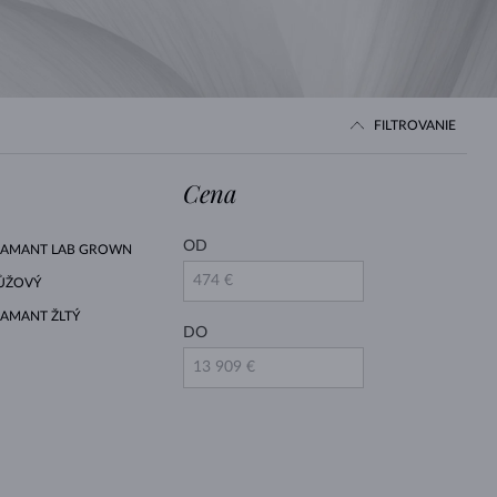
BIELE ZLATO
RUŽOVÉ ZLATO
BIELE ZLATO
FILTROVANIE
Cena
OD
IAMANT LAB GROWN
ŮŽOVÝ
IAMANT ŽLTÝ
DO