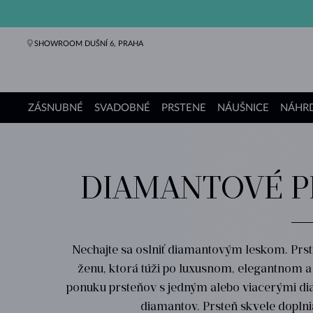
SHOWROOM DUŠNÍ 6, PRAHA
ZÁSNUBNÉ
SVADOBNÉ
PRSTENE
NÁUŠNICE
NÁHRD
Zásnubné prstene
Svadobné obrúčky
Prstene
Náušnice
Náhrdelníky
Náramky
Perly
Šperky
Darčeky
Kolekcie KLENOTA
DIAMANTOVÉ P
Nechajte sa oslniť diamantovým leskom. Prs
ženu, ktorá túži po luxusnom, elegantnom a
ponuku prsteňov s jedným alebo viacerými dia
diamantov. Prsteň skvele dopln