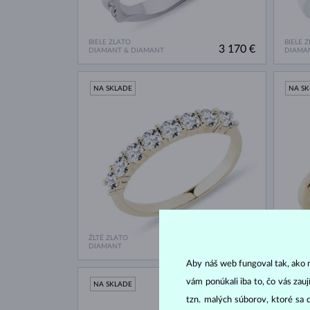
BIELE ZLATO
BIELE 
3 170 €
DIAMANT & DIAMANT
DIAMA
NA SKLADE
NA S
ŽLTÉ ZLATO
ŽLTÉ Z
2 387 €
DIAMANT
DIAMA
Aby náš web fungoval tak, ako m
vám ponúkali iba to, čo vás zau
NA SKLADE
NA S
tzn. malých súborov, ktoré sa 