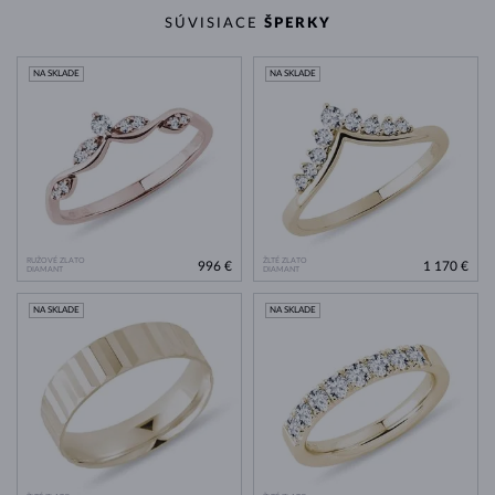
SÚVISIACE
ŠPERKY
NA SKLADE
NA SKLADE
RUŽOVÉ ZLATO
ŽLTÉ ZLATO
996 €
1 170 €
DIAMANT
DIAMANT
NA SKLADE
NA SKLADE