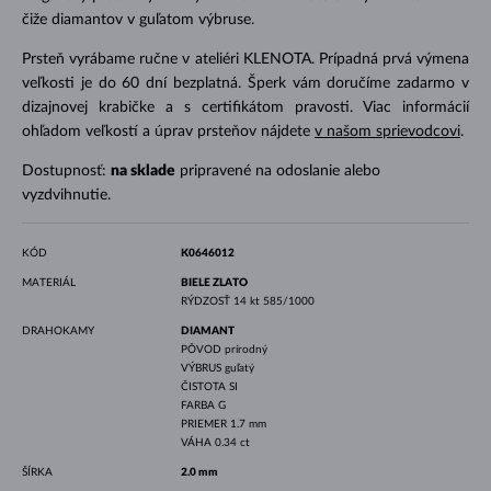
čiže diamantov v guľatom výbruse.
Prsteň vyrábame ručne v ateliéri KLENOTA. Prípadná prvá výmena
veľkosti je do 60 dní bezplatná. Šperk vám doručíme zadarmo v
dizajnovej krabičke a s certifikátom pravosti. Viac informácií
ohľadom veľkostí a úprav prsteňov nájdete
v našom sprievodcovi
.
Dostupnosť:
na sklade
pripravené na odoslanie alebo
vyzdvihnutie.
KÓD
K0646012
MATERIÁL
BIELE ZLATO
RÝDZOSŤ
14 kt 585/1000
DRAHOKAMY
DIAMANT
PÔVOD
prírodný
VÝBRUS
guľatý
ČISTOTA
SI
FARBA
G
PRIEMER
1.7 mm
VÁHA
0.34 ct
ŠÍRKA
2.0 mm