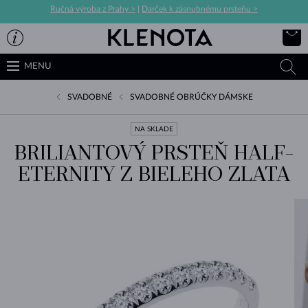
Ručná výroba z Prahy >
|
Darček k zásnubnému prsteňu >
MENU
SVADOBNÉ
SVADOBNÉ OBRÚČKY DÁMSKE
NA SKLADE
BRILIANTOVÝ PRSTEŇ HALF-
ETERNITY Z BIELEHO ZLATA