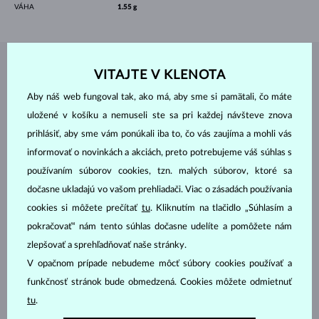
VÁHA
1.55 g
ŠPERKY Z
ATELIÉRU KLENOTA
VITAJTE V KLENOTA
Aby náš web fungoval tak, ako má, aby sme si pamätali, čo máte
uložené v košíku a nemuseli ste sa pri každej návšteve znova
prihlásiť, aby sme vám ponúkali iba to, čo vás zaujíma a mohli vás
informovať o novinkách a akciách, preto potrebujeme váš súhlas s
používaním súborov cookies, tzn. malých súborov, ktoré sa
dočasne ukladajú vo vašom prehliadači. Viac o zásadách používania
cookies si môžete prečítať
tu
. Kliknutím na tlačidlo „Súhlasím a
pokračovať“ nám tento súhlas dočasne udelíte a pomôžete nám
zlepšovať a sprehľadňovať naše stránky.
V opačnom prípade nebudeme môcť súbory cookies používať a
funkčnosť stránok bude obmedzená. Cookies môžete odmietnuť
tu
.