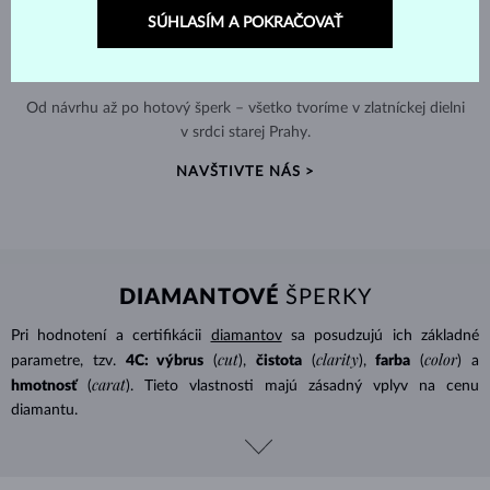
SÚHLASÍM A POKRAČOVAŤ
RUČNÁ VÝROBA V ČESKU
Od návrhu až po hotový šperk – všetko tvoríme v zlatníckej dielni
v srdci starej Prahy.
NAVŠTIVTE NÁS >
DIAMANTOVÉ
ŠPERKY
Pri hodnotení a certifikácii
diamantov
sa posudzujú ich základné
cut
clarity
color
parametre, tzv.
4C: výbrus
(
),
čistota
(
),
farba
(
) a
carat
hmotnosť
(
). Tieto vlastnosti majú zásadný vplyv na cenu
diamantu.