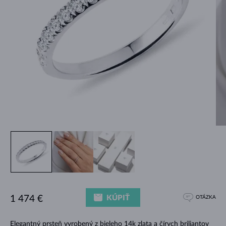
KÚPIŤ
1 474 €
OTÁZKA
Elegantný prsteň vyrobený z bieleho 14k zlata a čírych briliantov