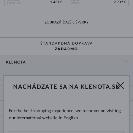
ŽLTÉ ZLATO
ŽLTÉ ZLATO
1 431 €
2 909 €
BEZ KAMEŇA
DIAMANT
ZOBRAZIŤ ĎALŠIE ŠPERKY
ŠTANDARDNÁ DOPRAVA
ZADARMO
KLENOTA
KONTAKTNÉ ÚDAJE
NÁKUP
SHOWROOM
NACHÁDZATE SA NA KLENOTA.SK
DODANIE A PLATBA ZA TOVAR
O NÁS
O ŠPERKOCH
VRÁTENIE A VÝMENA
PRE MÉDIÁ
VEĽKOSTI A ÚPRAVY PRSTEŇOV
REKLAMÁCIA
BLOG
CHANGE COUNTRY
For the best shopping experience, we recommend visiting
TYPY A DĹŽKY RETIAZOK
VÝBER SVADOBNÝCH OBRÚČOK
our international website in English.
DĹŽKY NÁRAMKOV
CERTIFIKÁTY PRAVOSTI
Slovensko
NEWSLETTER
ZAPÍNANIE NÁUŠNÍC
OBCHODNÉ PODMIENKY