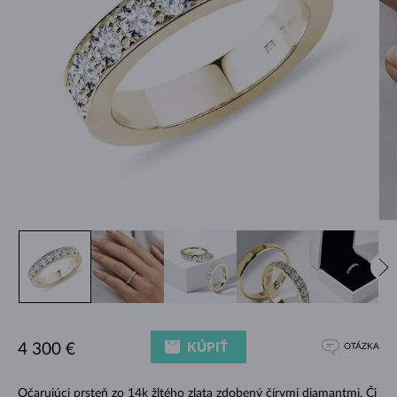
KÚPIŤ
4 300 €
OTÁZKA
Očarujúci prsteň zo 14k žltého zlata zdobený čírymi diamantmi. Či