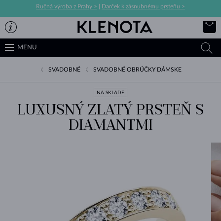
Ručná výroba z Prahy >
|
Darček k zásnubnému prsteňu >
MENU
SVADOBNÉ
SVADOBNÉ OBRÚČKY DÁMSKE
NA SKLADE
LUXUSNÝ ZLATÝ PRSTEŇ S
DIAMANTMI