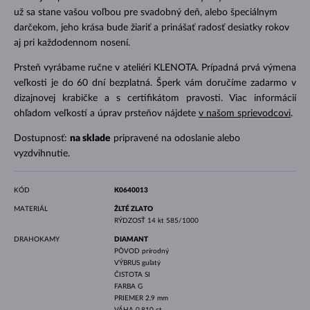
už sa stane vašou voľbou pre svadobný deň, alebo špeciálnym
darčekom, jeho krása bude žiariť a prinášať radosť desiatky rokov
aj pri každodennom nosení.
Prsteň vyrábame ručne v ateliéri KLENOTA. Prípadná prvá výmena
veľkosti je do 60 dní bezplatná. Šperk vám doručíme zadarmo v
dizajnovej krabičke a s certifikátom pravosti. Viac informácií
ohľadom veľkostí a úprav prsteňov nájdete
v našom sprievodcovi
.
Dostupnosť:
na sklade
pripravené na odoslanie alebo
vyzdvihnutie.
KÓD
K0640013
MATERIÁL
ŽLTÉ ZLATO
RÝDZOSŤ
14 kt 585/1000
DRAHOKAMY
DIAMANT
PÔVOD
prírodný
VÝBRUS
guľatý
ČISTOTA
SI
FARBA
G
PRIEMER
2.9 mm
VÁHA
0.810 ct