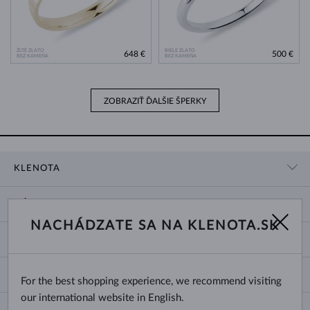
ŽLTÉ ZLATO
BIELE ZLATO
648 €
500 €
BEZ KAMEŇA
BEZ KAMEŇA
ZOBRAZIŤ ĎALŠIE ŠPERKY
KLENOTA
KONTAKTNÉ ÚDAJE
NÁKUP
SHOWROOM
NACHÁDZATE SA NA KLENOTA.SK
DODANIE A PLATBA ZA TOVAR
O NÁS
O ŠPERKOCH
VRÁTENIE A VÝMENA
PRE MÉDIÁ
VEĽKOSTI A ÚPRAVY PRSTEŇOV
REKLAMÁCIA
BLOG
CHANGE COUNTRY
For the best shopping experience, we recommend visiting
TYPY A DĹŽKY RETIAZOK
VÝBER SVADOBNÝCH OBRÚČOK
our international website in English.
DĹŽKY NÁRAMKOV
CERTIFIKÁTY PRAVOSTI
Slovensko
NEWSLETTER