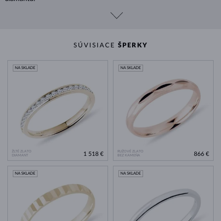
SÚVISIACE
ŠPERKY
NA SKLADE
NA SKLADE
ŽLTÉ ZLATO
RUŽOVÉ ZLATO
1 518 €
866 €
DIAMANT
BEZ KAMEŇA
NA SKLADE
NA SKLADE