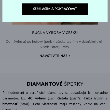
SÚHLASÍM A POKRAČOVAŤ
RUČNÁ VÝROBA V ČESKU
Od návrhu až po hotový šperk – všetko tvoríme v zlatníckej dielni
v srdci starej Prahy.
NAVŠTIVTE NÁS >
DIAMANTOVÉ
ŠPERKY
Pri hodnotení a certifikácii
diamantov
sa posudzujú ich základné
cut
clarity
color
parametre, tzv.
4C: výbrus
(
),
čistota
(
),
farba
(
) a
carat
hmotnosť
(
). Tieto vlastnosti majú zásadný vplyv na cenu
diamantu.