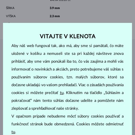
ŠÍRKA
3.9 mm
VÝŠKA
2.3 mm
VÁHA
5.50 g
VITAJTE V KLENOTA
Aby náš web fungoval tak, ako má, aby sme si pamätali, čo máte
ŠPERKY Z
ATELIÉRU KLENOTA
uložené v košíku a nemuseli ste sa pri každej návšteve znova
prihlásiť, aby sme vám ponúkali iba to, čo vás zaujíma a mohli vás
informovať o novinkách a akciách, preto potrebujeme váš súhlas s
používaním súborov cookies, tzn. malých súborov, ktoré sa
dočasne ukladajú vo vašom prehliadači. Viac o zásadách používania
cookies si môžete prečítať
tu
. Kliknutím na tlačidlo „Súhlasím a
pokračovať“ nám tento súhlas dočasne udelíte a pomôžete nám
zlepšovať a sprehľadňovať naše stránky.
V opačnom prípade nebudeme môcť súbory cookies používať a
funkčnosť stránok bude obmedzená. Cookies môžete odmietnuť
tu
.