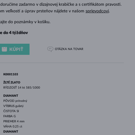
BIELE ZLATO
RUŽOVÉ ZLATO
BIELE ZLATO
doručíme zadarmo v dizajnovej krabičke a s certifikátom pravosti.
dom veľkostí a úprav prsteňov nájdete v našom
sprievodcovi
.
zajte do poznámky v košíku.
e do 4 týždňov
KÚPIŤ
OTÁZKA
NA TOVAR
K0001103
ŽLTÉ ZLATO
RÝDZOSŤ
14 kt 585/1000
DIAMANT
PÔVOD
prírodný
VÝBRUS
guľatý
ČISTOTA
SI
FARBA
G
PRIEMER
4 mm
VÁHA
0.25 ct
DIAMANT