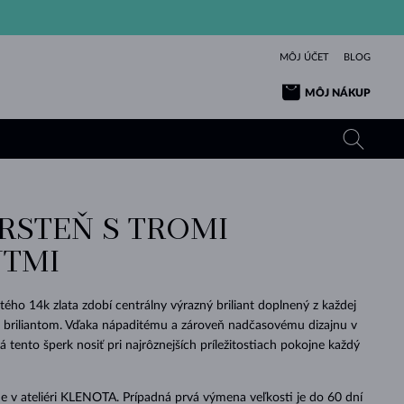
MÔJ ÚČET
BLOG
MÔJ NÁKUP
PRSTEŇ S TROMI
ŽLTÉ ZLATO
TANZANITY
TURMALÍNY
ZAFÍRY
TMI
RUŽOVÉ ZLATO
TOPÁSY
VLTAVÍNY
SMARAGDY
TURMALÍNY
MINERÁLY
VLTAVÍNY
tého 14k zlata zdobí centrálny výrazný briliant doplnený z každej
VÝNIMOČNÝ
ELEGANCIA
NÁRAMKY
KOLEKCIE
PRÍVESKY
KRÁSOU
KRÁSNE
ŠPERKY
KRÁSU
LÁSKA
 briliantom. Vďaka nápaditému a zároveň nadčasovému dizajnu v
VLTAVÍNY
PERLOVÉ PRÍVESKY
MINERÁLY
 tento šperk nosiť pri najrôznejších príležitostiach pokojne každý
PRE BÁBÄTKÁ
BIELE ZLATO
SVADOBNÉ
SVADOBNÉ
ŽLTÉ ZLATO
ŽLTÉ ZLATO
POZRIEŤ
POZRIEŤ
POZRIEŤ
POZRIEŤ
POZRIEŤ
POZRIEŤ
POZRIEŤ
POZRIEŤ
POZRIEŤ
POZRIEŤ
 v ateliéri KLENOTA. Prípadná prvá výmena veľkosti je do 60 dní