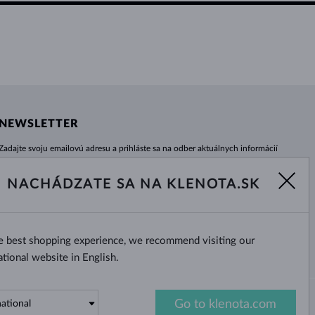
NEWSLETTER
Zadajte svoju emailovú adresu a prihláste sa na odber aktuálnych informácií
z e-shopu klenota.sk.
Žiadna novinka, akcia či zľava Vám už neunikne!
NACHÁDZATE SA NA KLENOTA.SK
ODOBERAŤ
he best shopping experience, we recommend visiting our
Áno, chcem dostávať zaujímavé
novinky na e-mail.
ational website in English.
Go to klenota.com