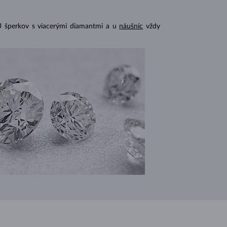
U šperkov s viacerými diamantmi a u
náušníc
vždy