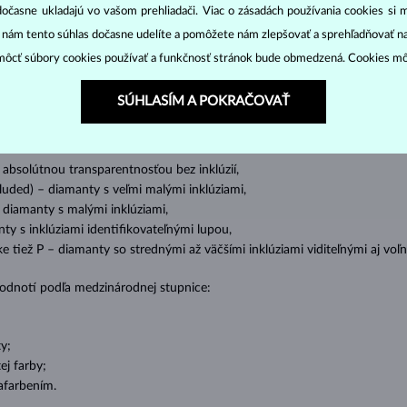
DIAMANTOVÉ
ŠPERKY
dočasne ukladajú vo vašom prehliadači. Viac o zásadách používania cookies si 
cut
clarity
colo
ich základné parametre, tzv.
4C: výbrus
(
),
čistota
(
),
farba
(
“ nám tento súhlas dočasne udelíte a pomôžete nám zlepšovať a sprehľadňovať n
ôcť súbory cookies používať a funkčnosť stránok bude obmedzená. Cookies m
o oslnivý lesk. Najobľúbenejší je výbrus guľatý, tzv.
briliant
. Diamanty
SÚHLASÍM A POKRAČOVAŤ
cess (štvorboký alebo trojboký výbrus s ostrými rohmi, populárny najmä u
z
ženie tzv. inkluzií čiže vnútorných nedokonalostí diamantu:
s absolútnou transparentnosťou bez inklúzií,
cluded) – diamanty s veľmi malými inklúziami,
– diamanty s malými inklúziami,
nty s inklúziami identifikovateľnými lupou,
ike tiež P – diamanty so strednými až väčšími inklúziami viditeľnými aj v
 hodnotí podľa medzinárodnej stupnice:
y;
j farby;
afarbením.