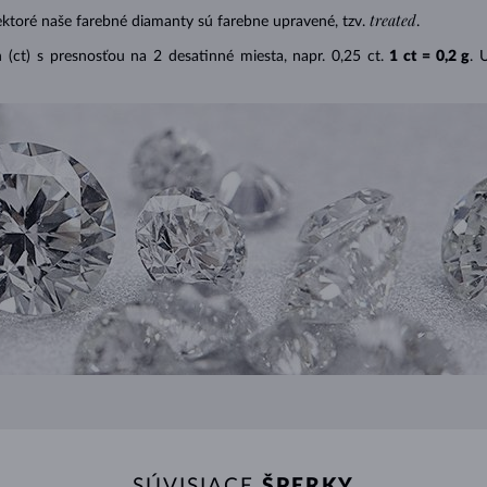
treated
ektoré naše farebné diamanty sú farebne upravené, tzv.
.
(ct) s presnosťou na 2 desatinné miesta, napr. 0,25 ct.
1 ct = 0,2 g
. 
SÚVISIACE
ŠPERKY