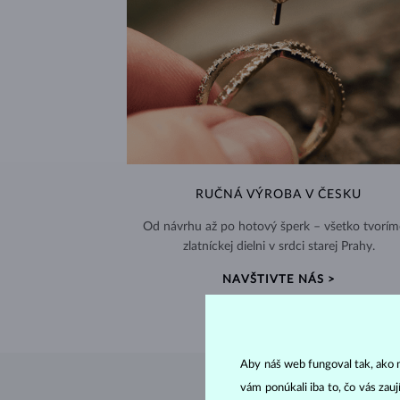
RUČNÁ VÝROBA V ČESKU
Od návrhu až po hotový šperk – všetko tvorím
zlatníckej dielni v srdci starej Prahy.
NAVŠTIVTE NÁS >
Aby náš web fungoval tak, ako m
vám ponúkali iba to, čo vás zau