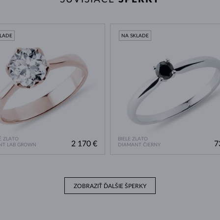
KLADE
NA SKLADE
 ZLATO
BIELE ZLATO
2 170 €
7
NT LAB GROWN
DIAMANT ČIERNY
ZOBRAZIŤ ĎALŠIE ŠPERKY