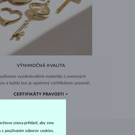
VÝNIMOČNÁ KVALITA
užívame vysokokvalitné materiály z overených
jov a každý kus je opatrený certifikátom pravosti.
CERTIFIKÁTY PRAVOSTI >
ávšteve znova prihlásiť, aby sme
as s používaním súborov cookies,