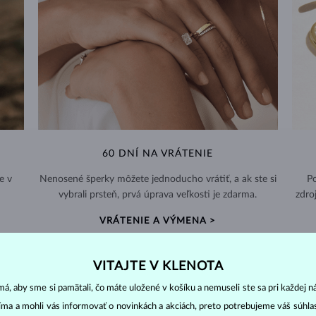
60 DNÍ NA VRÁTENIE
e v
Nenosené šperky môžete jednoducho vrátiť, a ak ste si
Po
vybrali prsteň, prvá úprava veľkosti je zdarma.
zdro
VRÁTENIE A VÝMENA >
VITAJTE V KLENOTA
á, aby sme si pamätali, čo máte uložené v košíku a nemuseli ste sa pri každej n
jíma a mohli vás informovať o novinkách a akciách, preto potrebujeme váš súhl