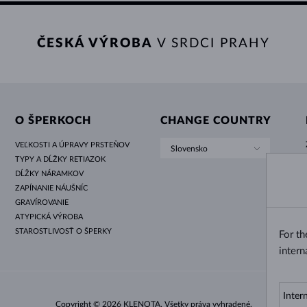
ČESKÁ VÝROBA
V SRDCI PRAHY
O ŠPERKOCH
CHANGE COUNTRY
VEĽKOSTI A ÚPRAVY PRSTEŇOV
Slovensko
TYPY A DĹŽKY RETIAZOK
DĹŽKY NÁRAMKOV
ZAPÍNANIE NÁUŠNÍC
GRAVÍROVANIE
ATYPICKÁ VÝROBA
STAROSTLIVOSŤ O ŠPERKY
For t
intern
Copyright © 2026 KLENOTA. Všetky práva vyhradené.