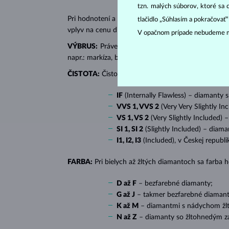
tzn. malých súborov, ktoré sa 
Pri hodnotení a certifikácii
diamantov
sa posudzujú 
tlačidlo „Súhlasím a pokračovať
vplyv na cenu diamantu.
V opačnom prípade nebudeme m
VÝBRUS:
Práve správny výbrus dodáva diamantu jeh
napr.: markíza, bageta, srdiečko, slza, ovál či prin
ČISTOTA:
Čistotu určuje množstvo, veľkosť a rozlo
IF
(Internally Flawless) – diamanty 
VVS 1, VVS 2
(Very Very Slightly In
VS 1, VS 2
(Very Slightly Included) 
SI 1, SI 2
(Slightly Included) – diama
I1, I2, I3
(Included), v Českej republ
FARBA:
Pri bielych až žltých diamantoch sa farba
D až F
– bezfarebné diamanty;
G až J
– takmer bezfarebné diamant
K až M
– diamantmi s nádychom žlte
N až Z
– diamanty so žltohnedým z