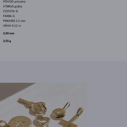
PÔVOD
prírodný
VÝBRUS
guľatý
ČISTOTA
SI
FARBA
G
PRIEMER
2.5 mm
VÁHA
0.12 ct
2.30 mm
2.55 g