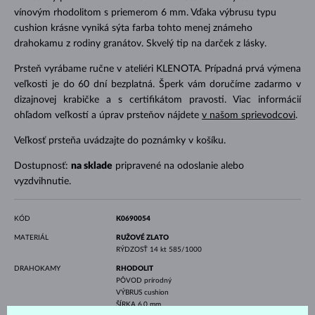
vínovým rhodolitom s priemerom 6 mm. Vďaka výbrusu typu
cushion krásne vyniká sýta farba tohto menej známeho
drahokamu z rodiny granátov. Skvelý tip na darček z lásky.
Prsteň vyrábame ručne v ateliéri KLENOTA. Prípadná prvá výmena
veľkosti je do 60 dní bezplatná. Šperk vám doručíme zadarmo v
dizajnovej krabičke a s certifikátom pravosti. Viac informácií
ohľadom veľkostí a úprav prsteňov nájdete
v našom sprievodcovi
.
Veľkosť prsteňa uvádzajte do poznámky v košíku.
Dostupnosť:
na sklade
pripravené na odoslanie alebo
vyzdvihnutie.
KÓD
K0690054
MATERIÁL
RUŽOVÉ ZLATO
RÝDZOSŤ
14 kt 585/1000
DRAHOKAMY
RHODOLIT
PÔVOD
prírodný
VÝBRUS
cushion
ŠÍRKA
6.0 mm