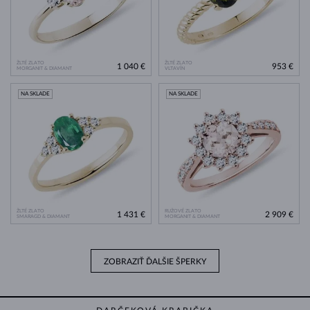
ŽLTÉ ZLATO
ŽLTÉ ZLATO
1 040 €
953 €
MORGANIT & DIAMANT
VLTAVÍN
NA SKLADE
NA SKLADE
ŽLTÉ ZLATO
RUŽOVÉ ZLATO
1 431 €
2 909 €
SMARAGD & DIAMANT
MORGANIT & DIAMANT
ZOBRAZIŤ ĎALŠIE ŠPERKY