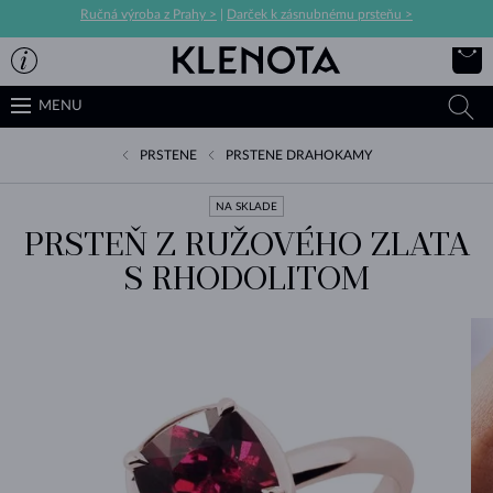
Ručná výroba z Prahy >
|
Darček k zásnubnému prsteňu >
MENU
PRSTENE
PRSTENE DRAHOKAMY
NA SKLADE
PRSTEŇ Z RUŽOVÉHO ZLATA
S RHODOLITOM