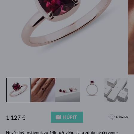
KÚPIŤ
1 127 €
OTÁZKA
Nevšedný prstienok zo 14k ružového zlata zdobený červeno-