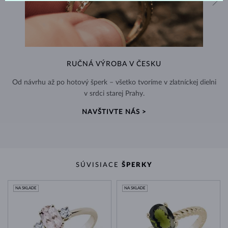
RUČNÁ VÝROBA V ČESKU
Od návrhu až po hotový šperk – všetko tvoríme v zlatníckej dielni
v srdci starej Prahy.
NAVŠTIVTE NÁS >
SÚVISIACE
ŠPERKY
NA SKLADE
NA SKLADE