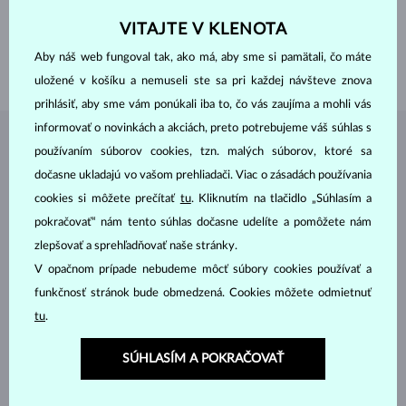
VÝŠKA
6.0 mm
VÁHA
0.90 ct
VITAJTE V KLENOTA
ŠÍRKA
1.80 mm
Aby náš web fungoval tak, ako má, aby sme si pamätali, čo máte
VÁHA
2.20 g
uložené v košíku a nemuseli ste sa pri každej návšteve znova
prihlásiť, aby sme vám ponúkali iba to, čo vás zaujíma a mohli vás
informovať o novinkách a akciách, preto potrebujeme váš súhlas s
ŠPERKY Z
ATELIÉRU KLENOTA
používaním súborov cookies, tzn. malých súborov, ktoré sa
dočasne ukladajú vo vašom prehliadači. Viac o zásadách používania
cookies si môžete prečítať
tu
. Kliknutím na tlačidlo „Súhlasím a
pokračovať“ nám tento súhlas dočasne udelíte a pomôžete nám
zlepšovať a sprehľadňovať naše stránky.
V opačnom prípade nebudeme môcť súbory cookies používať a
funkčnosť stránok bude obmedzená. Cookies môžete odmietnuť
tu
.
SÚHLASÍM A POKRAČOVAŤ