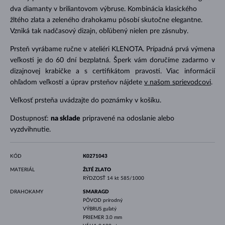
dva diamanty v briliantovom výbruse. Kombinácia klasického
žltého zlata a zeleného drahokamu pôsobí skutočne elegantne.
Vzniká tak nadčasový dizajn, obľúbený nielen pre zásnuby.
Prsteň vyrábame ručne v ateliéri KLENOTA. Prípadná prvá výmena
veľkosti je do 60 dní bezplatná. Šperk vám doručíme zadarmo v
dizajnovej krabičke a s certifikátom pravosti. Viac informácií
ohľadom veľkostí a úprav prsteňov nájdete
v našom sprievodcovi
.
Veľkosť prsteňa uvádzajte do poznámky v košíku.
Dostupnosť:
na sklade
pripravené na odoslanie alebo
vyzdvihnutie.
KÓD
K0271043
MATERIÁL
ŽLTÉ ZLATO
RÝDZOSŤ
14 kt 585/1000
DRAHOKAMY
SMARAGD
PÔVOD
prírodný
VÝBRUS
guľatý
PRIEMER
3.0 mm