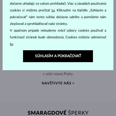
dočasne ukladajú vo vašom prehliadači. Viac o zásadách používania
cookies si môžete prečítať
tu
. Kliknutím na tlačidlo „Súhlasím a
pokračovať“ nám tento súhlas dočasne udelíte a pomôžete nám
zlepšovať a sprehľadňovať naše stránky.
V opačnom prípade nebudeme môcť súbory cookies používať a
funkčnosť stránok bude obmedzená. Cookies môžete odmietnuť
tu
.
SÚHLASÍM A POKRAČOVAŤ
RUČNÁ VÝROBA V ČESKU
Od návrhu až po hotový šperk – všetko tvoríme v zlatníckej dielni
v srdci starej Prahy.
NAVŠTIVTE NÁS >
SMARAGDOVÉ
ŠPERKY