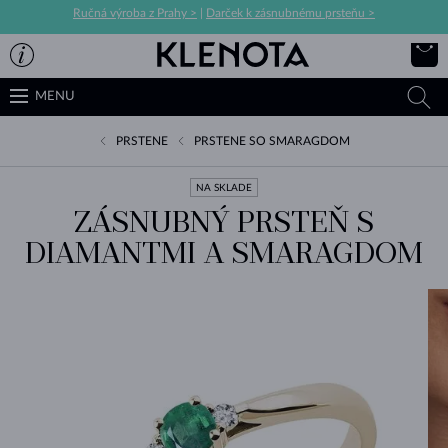
Ručná výroba z Prahy >
|
Darček k zásnubnému prsteňu >
MENU
PRSTENE
PRSTENE SO SMARAGDOM
NA SKLADE
ZÁSNUBNÝ PRSTEŇ S
DIAMANTMI A SMARAGDOM