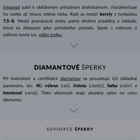
Smaragd
patrí k obľúbeným prírodným drahokamom, charakterizuje
ho svetlo až tmavo zelená farba. Radí sa medzi
beryly
s tvrdosťou
7,5–8
. Medzi poznávacie znaky patria drobné praskliny a inklúzie,
ktoré sú dôkazom jeho prírodného pôvodu. Spolu s rubínom a
zafírom tvoria tzv.
veľkú trojku
.
DIAMANTOVÉ
ŠPERKY
Pri hodnotení a certifikácii
diamantov
sa posudzujú ich základné
cut
clarity
color
parametre, tzv.
4C: výbrus
(
),
čistota
(
),
farba
(
) a
carat
hmotnosť
(
). Tieto vlastnosti majú zásadný vplyv na cenu
diamantu.
SÚVISIACE
ŠPERKY