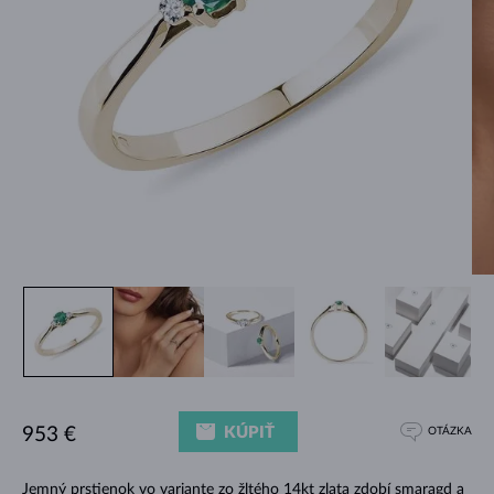
KÚPIŤ
953 €
OTÁZKA
Jemný prstienok vo variante zo žltého 14kt zlata zdobí smaragd a