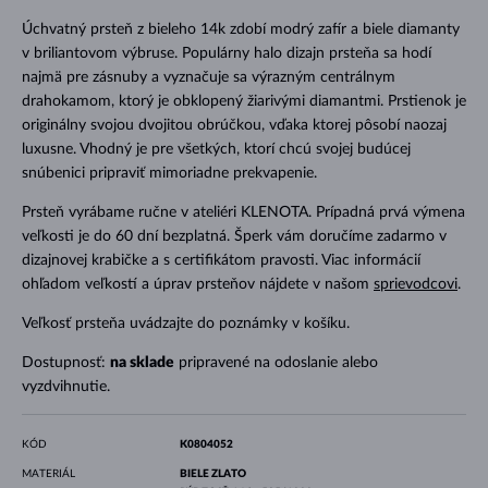
Úchvatný prsteň z bieleho 14k zdobí modrý zafír a biele diamanty
v briliantovom výbruse. Populárny halo dizajn prsteňa sa hodí
najmä pre zásnuby a vyznačuje sa výrazným centrálnym
drahokamom, ktorý je obklopený žiarivými diamantmi. Prstienok je
originálny svojou dvojitou obrúčkou, vďaka ktorej pôsobí naozaj
luxusne. Vhodný je pre všetkých, ktorí chcú svojej budúcej
snúbenici pripraviť mimoriadne prekvapenie.
Prsteň vyrábame ručne v ateliéri KLENOTA. Prípadná prvá výmena
veľkosti je do 60 dní bezplatná. Šperk vám doručíme zadarmo v
dizajnovej krabičke a s certifikátom pravosti. Viac informácií
ohľadom veľkostí a úprav prsteňov nájdete v našom
sprievodcovi
.
Veľkosť prsteňa uvádzajte do poznámky v košíku.
Dostupnosť:
na sklade
pripravené na odoslanie alebo
vyzdvihnutie.
KÓD
K0804052
MATERIÁL
BIELE ZLATO