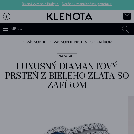
Ručná výroba z Prahy >
|
Darček k zásnubnému prsteňu >
MENU
ZÁSNUBNÉ
ZÁSNUBNÉ PRSTENE SO ZAFÍROM
NA SKLADE
LUXUSNÝ DIAMANTOVÝ
PRSTEŇ Z BIELEHO ZLATA SO
ZAFÍROM