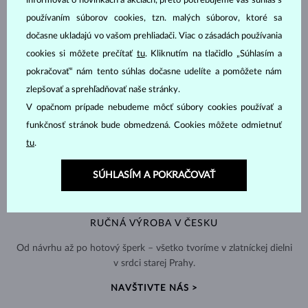
informovať o novinkách a akciách, preto potrebujeme váš súhlas s
používaním súborov cookies, tzn. malých súborov, ktoré sa
dočasne ukladajú vo vašom prehliadači. Viac o zásadách používania
cookies si môžete prečítať
tu
. Kliknutím na tlačidlo „Súhlasím a
pokračovať“ nám tento súhlas dočasne udelíte a pomôžete nám
zlepšovať a sprehľadňovať naše stránky.
V opačnom prípade nebudeme môcť súbory cookies používať a
funkčnosť stránok bude obmedzená. Cookies môžete odmietnuť
tu
.
SÚHLASÍM A POKRAČOVAŤ
RUČNÁ VÝROBA V ČESKU
Od návrhu až po hotový šperk – všetko tvoríme v zlatníckej dielni
v srdci starej Prahy.
NAVŠTIVTE NÁS >