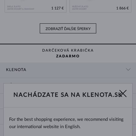
BIELE ZLATO
RUŽOVÉ ZLATO
1 127 €
1 866 €
ZAFÍR MODRÝ & DIAMANT
ZAFÍR MODRÝ
ZOBRAZIŤ ĎALŠIE ŠPERKY
DARČEKOVÁ KRABIČKA
ZADARMO
KLENOTA
KONTAKTNÉ ÚDAJE
NÁKUP
SHOWROOM
NACHÁDZATE SA NA KLENOTA.SK
DODANIE A PLATBA ZA TOVAR
O NÁS
O ŠPERKOCH
VRÁTENIE A VÝMENA
PRE MÉDIÁ
VEĽKOSTI A ÚPRAVY PRSTEŇOV
REKLAMÁCIA
BLOG
CHANGE COUNTRY
For the best shopping experience, we recommend visiting
TYPY A DĹŽKY RETIAZOK
VÝBER SVADOBNÝCH OBRÚČOK
our international website in English.
DĹŽKY NÁRAMKOV
CERTIFIKÁTY PRAVOSTI
Slovensko
NEWSLETTER