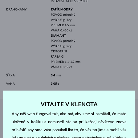
RÝDZOSŤ
14 kt 585/1000
DRAHOKAMY
ZAFÍR MODRÝ
PÔVOD
prírodný
VÝBRUS
guľatý
PRIEMER
4.5 mm
VÁHA
0.450 ct
DIAMANT
PÔVOD
prírodný
VÝBRUS
guľatý
ČISTOTA
SI
FARBA
G
PRIEMER
1.1-1.2 mm
VÁHA
0.352 ct
ŠÍRKA
3.4 mm
VÁHA
3.05 g
VITAJTE V KLENOTA
ŠPERKY Z
ATELIÉRU KLENOTA
Aby náš web fungoval tak, ako má, aby sme si pamätali, čo máte
uložené v košíku a nemuseli ste sa pri každej návšteve znova
prihlásiť, aby sme vám ponúkali iba to, čo vás zaujíma a mohli vás