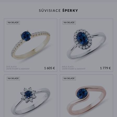
SÚVISIACE
ŠPERKY
NA SKLADE
NA SKLADE
ŽLTÉ ZLATO
BIELE ZLATO
1 605 €
1 779 €
ZAFÍR MODRÝ & DIAMANT
ZAFÍR MODRÝ & DIAMANT
NA SKLADE
NA SKLADE