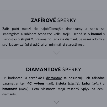
ZAFÍROVÉ
ŠPERKY
Zafír
patrí medzi tie najobľúbenejšie drahokamy a spolu so
smaragdom a rubínom tvoria tzv. veľkú trojku. Jedná sa o
korund
s
tvrdosťou o
stupni 9
, prekoná ho teda iba diamant. Je veľmi odolný a
svoj krásny vzhľad si udrží aj pri minimálnej starostlivosti.
DIAMANTOVÉ
ŠPERKY
Pri hodnotení a certifikácii
diamantov
sa posudzujú ich základné
cut
clarity
color
parametre, tzv.
4C: výbrus
(
),
čistota
(
),
farba
(
) a
carat
hmotnosť
(
). Tieto vlastnosti majú zásadný vplyv na cenu
diamantu.