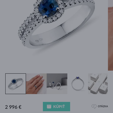
KÚPIŤ
2 996 €
OTÁZKA