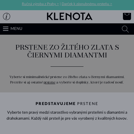
Ručná výroba z Prahy >
|
Darček k zásnubnému prsteňu >
MENU
PRSTENE ZO ŽLTÉHO ZLATA S
ČIERNYMI DIAMANTMI
Vyberte si minimalistické prstene zo žltého zlata s čiernymi diamantmi.
Prezrite si aj ostatné
prstene
a vyberte si doplnky, ktoré je radosť nosiť.
PREDSTAVUJEME
PRSTENE
Vyberte ten pravý medzi starostlivo vybranými prsteňmi s diamantmi a
drahokamami. Každý náš prsteň je pre vás vyrobený z kvalitných kovov.