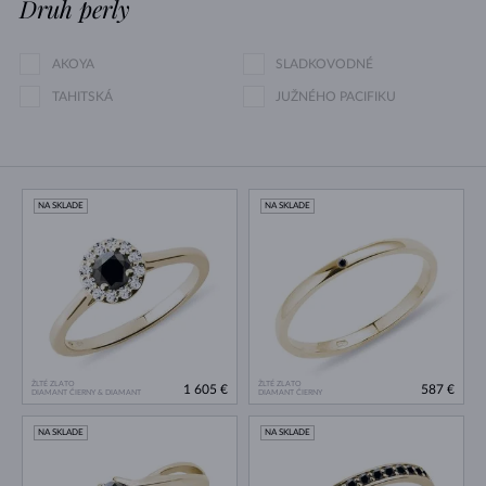
Druh perly
AKOYA
SLADKOVODNÉ
TAHITSKÁ
JUŽNÉHO PACIFIKU
NA SKLADE
NA SKLADE
ŽLTÉ ZLATO
ŽLTÉ ZLATO
1 605 €
587 €
DIAMANT ČIERNY & DIAMANT
DIAMANT ČIERNY
NA SKLADE
NA SKLADE