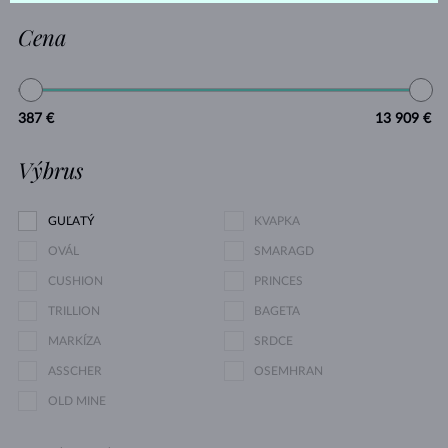
Cena
387 €
13 909 €
Výbrus
GUĽATÝ
KVAPKA
OVÁL
SMARAGD
CUSHION
PRINCES
TRILLION
BAGETA
MARKÍZA
SRDCE
ASSCHER
OSEMHRAN
OLD MINE