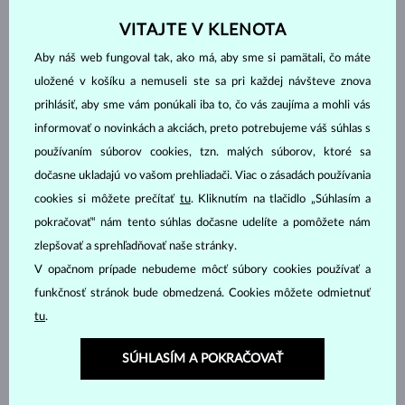
DIAMANT
DIAMANT LAB GROWN
VITAJTE V KLENOTA
DIAMANT LAB GROWN
DIAMANT LAB GROWN
Aby náš web fungoval tak, ako má, aby sme si pamätali, čo máte
MODRÝ
RŮŽOVÝ
uložené v košíku a nemuseli ste sa pri každej návšteve znova
DIAMANT ČIERNY
DIAMANT CHAMPAGNE
prihlásiť, aby sme vám ponúkali iba to, čo vás zaujíma a mohli vás
DIAMANT MODRÝ
DIAMANT ŽLTÝ
informovať o novinkách a akciách, preto potrebujeme váš súhlas s
DIAMANT ZELENÝ
ZAFÍR MODRÝ
používaním súborov cookies, tzn. malých súborov, ktoré sa
ZAFÍR RUŽOVÝ
SMARAGD
dočasne ukladajú vo vašom prehliadači. Viac o zásadách používania
RUBÍN
PERLA
cookies si môžete prečítať
tu
. Kliknutím na tlačidlo „Súhlasím a
pokračovať“ nám tento súhlas dočasne udelíte a pomôžete nám
AKVAMARÍN
AMETYST FIALOVÝ
zlepšovať a sprehľadňovať naše stránky.
AMETYST ZELENÝ
CITRÍN
V opačnom prípade nebudeme môcť súbory cookies používať a
GRANÁT
LEMON QUARTZ
funkčnosť stránok bude obmedzená. Cookies môžete odmietnuť
MORGANIT
RHODOLIT
tu
.
TANZANIT
TOPÁS
SÚHLASÍM A POKRAČOVAŤ
TURMALÍN RUŽOVÝ
TURMALÍN ZELENÝ
VLTAVÍN
BEZ KAMEŇA