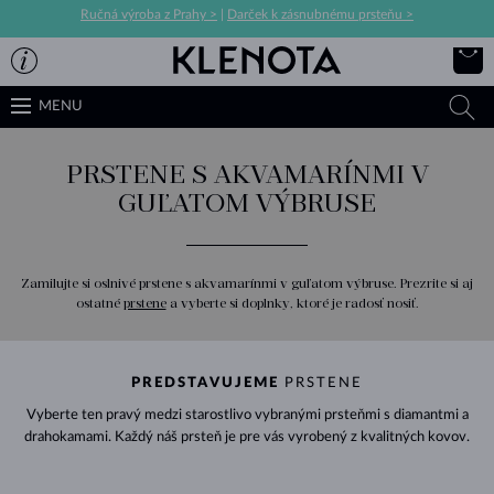
Ručná výroba z Prahy >
|
Darček k zásnubnému prsteňu >
MENU
PRSTENE S AKVAMARÍNMI V
GUĽATOM VÝBRUSE
Zamilujte si oslnivé prstene s akvamarínmi v guľatom výbruse. Prezrite si aj
ostatné
prstene
a vyberte si doplnky, ktoré je radosť nosiť.
PREDSTAVUJEME
PRSTENE
Vyberte ten pravý medzi starostlivo vybranými prsteňmi s diamantmi a
drahokamami. Každý náš prsteň je pre vás vyrobený z kvalitných kovov.