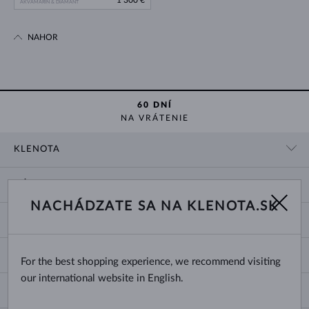
1 300 €
AKVAMARÍN & DIAMANT
NAHOR
60 DNÍ
NA VRÁTENIE
KLENOTA
KONTAKTNÉ ÚDAJE
NÁKUP
SHOWROOM
NACHÁDZATE SA NA KLENOTA.SK
DODANIE A PLATBA ZA TOVAR
O NÁS
O ŠPERKOCH
VRÁTENIE A VÝMENA
PRE MÉDIÁ
VEĽKOSTI A ÚPRAVY PRSTEŇOV
REKLAMÁCIA
BLOG
CHANGE COUNTRY
For the best shopping experience, we recommend visiting
TYPY A DĹŽKY RETIAZOK
VÝBER SVADOBNÝCH OBRÚČOK
our international website in English.
DĹŽKY NÁRAMKOV
CERTIFIKÁTY PRAVOSTI
Slovensko
NEWSLETTER
ZAPÍNANIE NÁUŠNÍC
OBCHODNÉ PODMIENKY