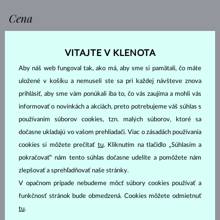
Cena
VITAJTE V KLENOTA
387 €
13 909 €
Aby náš web fungoval tak, ako má, aby sme si pamätali, čo máte
Výbrus
uložené v košíku a nemuseli ste sa pri každej návšteve znova
prihlásiť, aby sme vám ponúkali iba to, čo vás zaujíma a mohli vás
informovať o novinkách a akciách, preto potrebujeme váš súhlas s
GUĽATÝ
KVAPKA
používaním súborov cookies, tzn. malých súborov, ktoré sa
OVÁL
SMARAGD
dočasne ukladajú vo vašom prehliadači. Viac o zásadách používania
CUSHION
PRINCES
cookies si môžete prečítať
tu
. Kliknutím na tlačidlo „Súhlasím a
TRILLION
BAGETA
pokračovať“ nám tento súhlas dočasne udelíte a pomôžete nám
MARKÍZA
SRDCE
zlepšovať a sprehľadňovať naše stránky.
ASSCHER
OSEMHRAN
V opačnom prípade nebudeme môcť súbory cookies používať a
funkčnosť stránok bude obmedzená. Cookies môžete odmietnuť
OLD MINE
tu
.