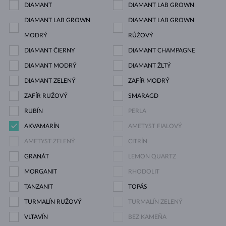
DIAMANT
DIAMANT LAB GROWN
DIAMANT LAB GROWN
DIAMANT LAB GROWN
MODRÝ
RŮŽOVÝ
DIAMANT ČIERNY
DIAMANT CHAMPAGNE
DIAMANT MODRÝ
DIAMANT ŽLTÝ
DIAMANT ZELENÝ
ZAFÍR MODRÝ
ZAFÍR RUŽOVÝ
SMARAGD
RUBÍN
PERLA
AKVAMARÍN
AMETYST FIALOVÝ
AMETYST ZELENÝ
CITRÍN
GRANÁT
LEMON QUARTZ
MORGANIT
RHODOLIT
TANZANIT
TOPÁS
TURMALÍN RUŽOVÝ
TURMALÍN ZELENÝ
VLTAVÍN
BEZ KAMEŇA