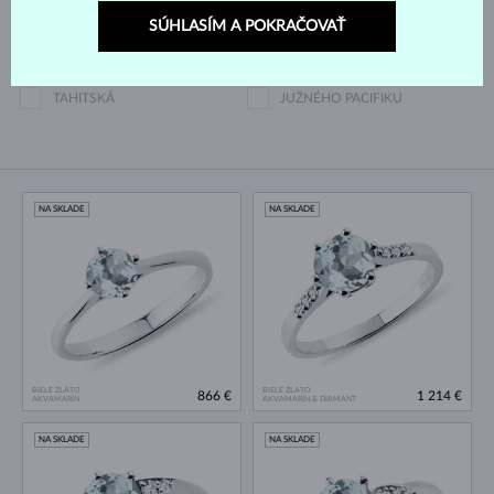
Druh perly
SÚHLASÍM A POKRAČOVAŤ
AKOYA
SLADKOVODNÉ
TAHITSKÁ
JUŽNÉHO PACIFIKU
NA SKLADE
NA SKLADE
BIELE ZLATO
BIELE ZLATO
866 €
1 214 €
AKVAMARÍN
AKVAMARÍN & DIAMANT
NA SKLADE
NA SKLADE