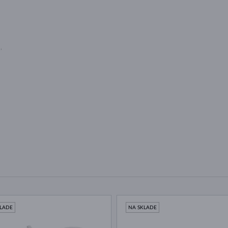
U
,
KLADE
NA SKLADE