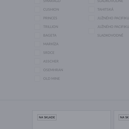
SMARAGD
SLADKOVODNÉ
CUSHION
TAHITSKÁ
PRINCES
JUŽNÉHO PACIFIK
TRILLION
JUŽNÉHO PACIFIKU
BAGETA
SLADKOVODNÉ
MARKÍZA
SRDCE
ASSCHER
OSEMHRAN
OLD MINE
NA SKLADE
NA S