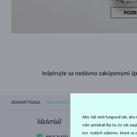
POZR
Inšpirujte sa nedávno zakúpenými š
ZORADIŤ PODĽA
OBĽÚBENOSTI
DOSTUPNOSTI
NOVINIEK
CE
Aby náš web fungoval tak, ako m
Materiál
Drahokam
vám ponúkali iba to, čo vás zau
tzn. malých súborov, ktoré sa 
BIELE ZLATO
ZIRKÓNIE