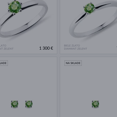
ZLATO
BIELE ZLATO
1 300 €
NT ZELENÝ
DIAMANT ZELENÝ
KLADE
NA SKLADE