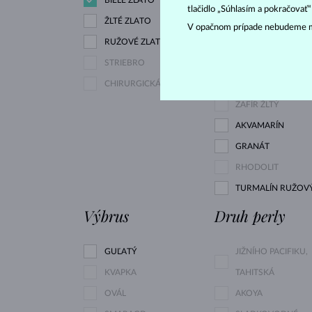
tlačidlo „Súhlasím a pokračovať
ŽLTÉ ZLATO
V opačnom prípade nebudeme m
RUŽOVÉ ZLATO
DIAMANT LAB GR
STRIEBRO
RŮŽOVÝ
CHIRURGICKÁ OCEĽ
DIAMANT ŽLTÝ
ZAFÍR ŽLTÝ
AKVAMARÍN
GRANÁT
RHODOLIT
TURMALÍN RUŽOV
Výbrus
Druh perly
GUĽATÝ
JIŽNÍHO PACIFIKU,
KVAPKA
TAHITSKÁ
OVÁL
AKOYA