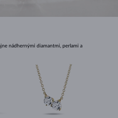
BIELE ZLATO
RUŽOVÉ ZLATO
BIELE ZLATO
jne nádhernými diamantmi, perlami a