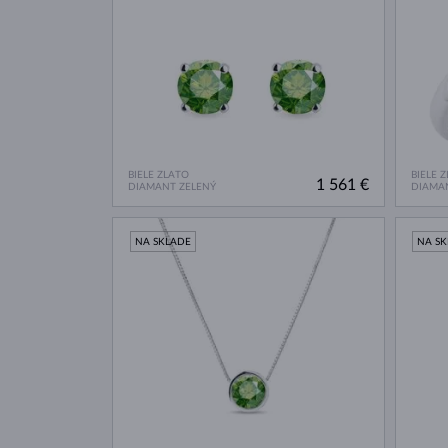
BIELE ZLATO
BIELE 
1 561 €
DIAMANT ZELENÝ
DIAMA
NA SKLADE
NA S