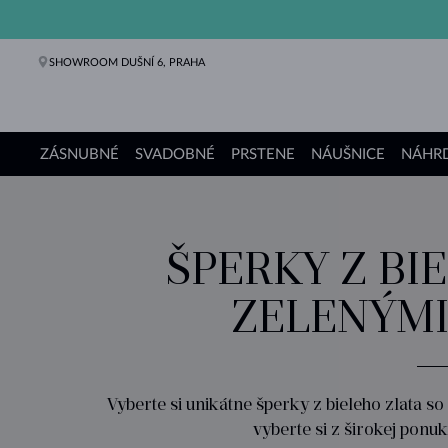
SHOWROOM DUŠNÍ 6, PRAHA
ZÁSNUBNÉ
SVADOBNÉ
PRSTENE
NÁUŠNICE
NÁHRD
Zásnubné prstene
Svadobné obrúčky
Prstene
Náušnice
Náhrdelníky
Náramky
Perly
Šperky
Darčeky
Kolekcie KLENOTA
ŠPERKY Z BI
ZELENÝMI
Vyberte si unikátne šperky z bieleho zlata so
vyberte si z širokej ponuk