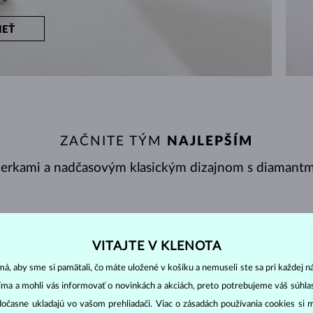
IEŤ
ZAČNITE TÝM
NAJLEPŠÍM
perkami a nadčasovým klasickým dizajnom s diamantmi
NY
ZOBRAZENÉ
14/14
VITAJTE V KLENOTA
á, aby sme si pamätali, čo máte uložené v košíku a nemuseli ste sa pri každej n
jíma a mohli vás informovať o novinkách a akciách, preto potrebujeme váš súhl
dočasne ukladajú vo vašom prehliadači. Viac o zásadách používania cookies si 
DIAMANT
DIAMANT LAB GROWN
D