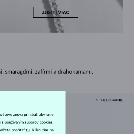
ZJISTIŤ VIAC
, smaragdmi, zafírmi a drahokamami.
FILTROVANIE
ávšteve znova prihlásiť, aby sme
Cena
as s používaním súborov cookies,
môžete prečítať
tu
. Kliknutím na
OD
IAMANT LAB GROWN