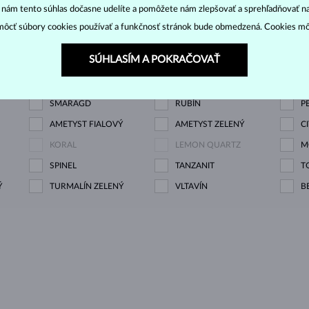
“ nám tento súhlas dočasne udelíte a pomôžete nám zlepšovať a sprehľadňovať n
M
ôcť súbory cookies používať a funkčnosť stránok bude obmedzená. Cookies m
OWN
DIAMANT ČIERNY
DIAMANT CHAMPAGNE
D
SÚHLASÍM A POKRAČOVAŤ
DIAMANT ZELENÝ
ZAFÍR MODRÝ
Z
SMARAGD
RUBÍN
P
AMETYST FIALOVÝ
AMETYST ZELENÝ
C
KORAL
LEMON QUARTZ
M
SPINEL
TANZANIT
T
Ý
TURMALÍN ZELENÝ
VLTAVÍN
B