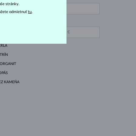
aše stránky.
ODRÝ
ôžete odmietnuť
tu
.
IAMANT MODRÝ
DO
AFÍR RUŽOVÝ
ERLA
ITRÍN
ORGANIT
OPÁS
EZ KAMEŇA