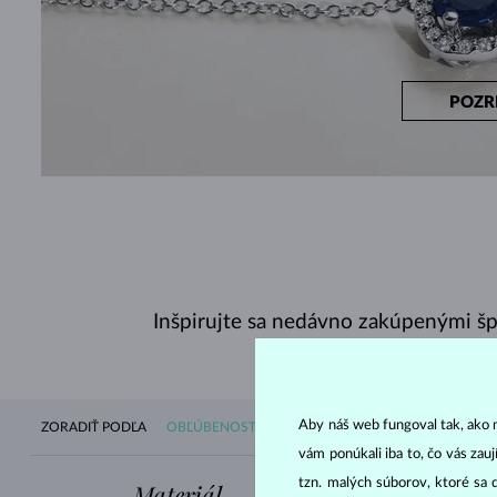
POZR
Inšpirujte sa nedávno zakúpenými š
Aby náš web fungoval tak, ako m
ZORADIŤ PODĽA
OBĽÚBENOSTI
DOSTUPNOSTI
NOVINIEK
CE
vám ponúkali iba to, čo vás zau
tzn. malých súborov, ktoré sa 
Materiál
Drahokam