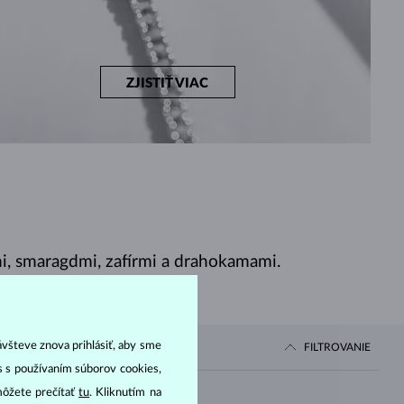
ZJISTIŤ VIAC
, smaragdmi, zafírmi a drahokamami.
ávšteve znova prihlásiť, aby sme
FILTROVANIE
as s používaním súborov cookies,
môžete prečítať
tu
. Kliknutím na
Cena