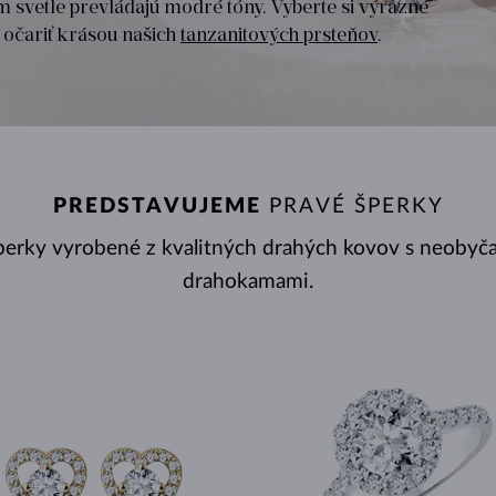
om svetle prevládajú modré tóny. Vyberte si výrazné
HALO ŠTÝL
ORIGINÁLNE SÚPRAVY
AMETYSTY
SINGLE
DRAHOKAMY
SLADKOVODNÉ PERLY
BEZEL OSADENIE
PRE MAMIČKU
BIELE ZLATO
MORGANITY
TOPÁSY
RUBÍNY
TIPY NA DARČEKY
 očariť krásou našich
tanzanitových prsteňov
.
ŽLTÉ ZLATO
MAGNETICKÉ NÁHRDELNÍKY
RUŽOVÉ ZLATO
RUŽOVÉ ZLATO
GRAVÍROVATEĽNÉ
LETNÍ VRSTVENÍ
PREDSTAVUJEME
PRAVÉ ŠPERKY
perky vyrobené z kvalitných drahých kovov s neobyča
drahokamami.