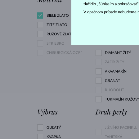
tlačidlo „Súhlasím a pokračovať
V opačnom prípade nebudeme m
BIELE ZLATO
ZIRKÓNIE
ŽLTÉ ZLATO
RUŽOVÉ ZLATO
DIAMANT LAB GR
STRIEBRO
RŮŽOVÝ
CHIRURGICKÁ OCEĽ
DIAMANT ŽLTÝ
ZAFÍR ŽLTÝ
AKVAMARÍN
GRANÁT
RHODOLIT
TURMALÍN RUŽOV
Výbrus
Druh perly
GUĽATÝ
JIŽNÍHO PACIFIKU,
KVAPKA
TAHITSKÁ