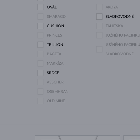
OVÁL
AKOYA
SMARAGD
SLADKOVODNÉ
CUSHION
TAHITSKÁ
PRINCES
JUŽNÉHO PACIFIK
TRILLION
JUŽNÉHO PACIFIKU
BAGETA
SLADKOVODNÉ
MARKÍZA
SRDCE
ASSCHER
OSEMHRAN
OLD MINE