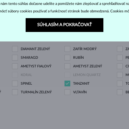
“ nám tento súhlas dočasne udelíte a pomôžete nám zlepšovať a sprehľadňovať n
ôcť súbory cookies používať a funkčnosť stránok bude obmedzená. Cookies m
DIAMANT
DIAMANT LAB GROWN
D
M
SÚHLASÍM A POKRAČOVAŤ
OWN
DIAMANT ČIERNY
DIAMANT CHAMPAGNE
D
DIAMANT ZELENÝ
ZAFÍR MODRÝ
Z
SMARAGD
RUBÍN
P
AMETYST FIALOVÝ
AMETYST ZELENÝ
C
KORAL
LEMON QUARTZ
M
SPINEL
TANZANIT
T
Ý
TURMALÍN ZELENÝ
VLTAVÍN
B