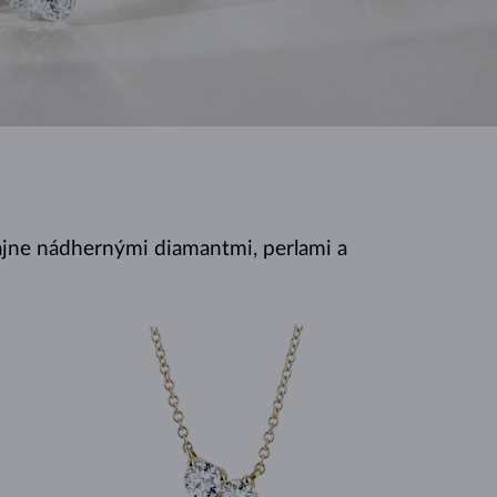
BIELE ZLATO
RUŽOVÉ ZLATO
BIELE ZLATO
jne nádhernými diamantmi, perlami a