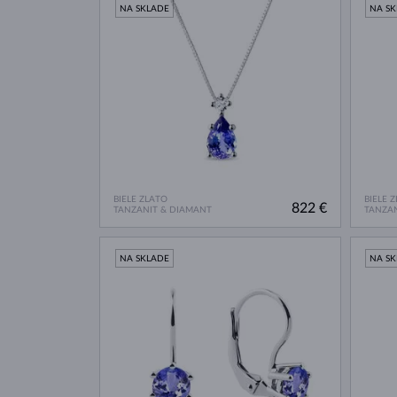
NA SKLADE
NA S
BIELE ZLATO
BIELE 
822 €
TANZANIT & DIAMANT
TANZAN
NA SKLADE
NA S