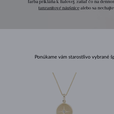
farba prikláňa k fialovej, zatiaľ čo na denn
tanzanitové náušnice
alebo sa nechajte
Ponúkame vám starostlivo vybrané š