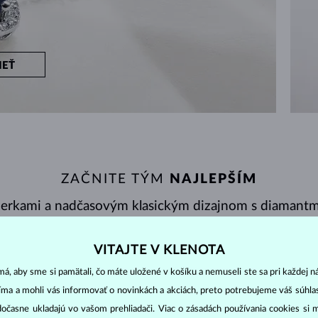
IEŤ
ZAČNITE TÝM
NAJLEPŠÍM
perkami a nadčasovým klasickým dizajnom s diamantmi
VITAJTE V KLENOTA
á, aby sme si pamätali, čo máte uložené v košíku a nemuseli ste sa pri každej n
NY
ZOBRAZENÉ
36/85
jíma a mohli vás informovať o novinkách a akciách, preto potrebujeme váš súhl
dočasne ukladajú vo vašom prehliadači. Viac o zásadách používania cookies si 