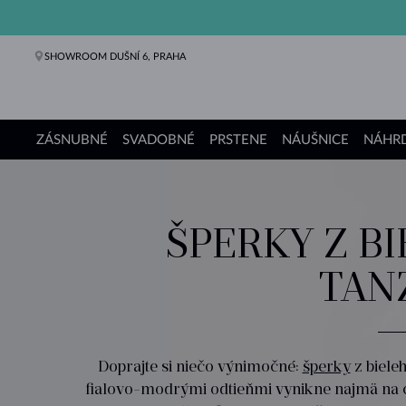
SHOWROOM DUŠNÍ 6, PRAHA
ZÁSNUBNÉ
SVADOBNÉ
PRSTENE
NÁUŠNICE
NÁHRD
Zásnubné prstene
Svadobné obrúčky
Prstene
Náušnice
Náhrdelníky
Náramky
Perly
Šperky
Darčeky
Kolekcie KLENOTA
ŠPERKY Z BI
TAN
Doprajte si niečo výnimočné:
šperky
z biele
fialovo-modrými odtieňmi vynikne najmä na ch