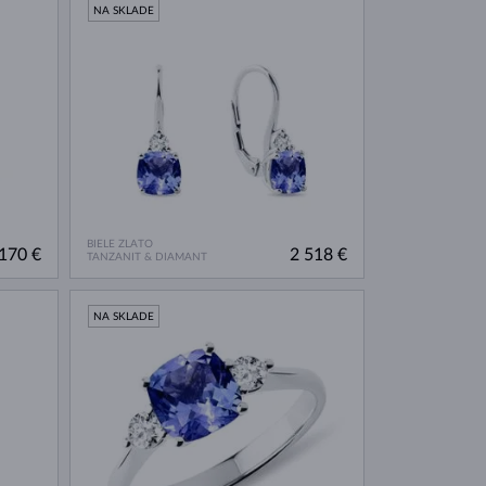
NA SKLADE
BIELE ZLATO
170 €
2 518 €
TANZANIT & DIAMANT
NA SKLADE