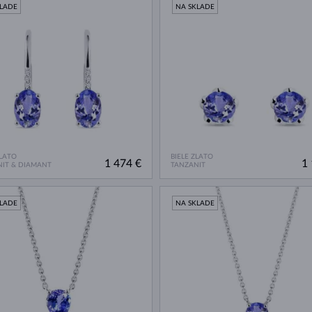
KLADE
NA SKLADE
ZLATO
BIELE ZLATO
1 474 €
1 
IT & DIAMANT
TANZANIT
KLADE
NA SKLADE