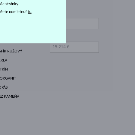
aše stránky.
ôžete odmietnuť
tu
.
OD
IAMANT LAB GROWN
ODRÝ
IAMANT MODRÝ
DO
AFÍR RUŽOVÝ
ERLA
ITRÍN
ORGANIT
OPÁS
EZ KAMEŇA