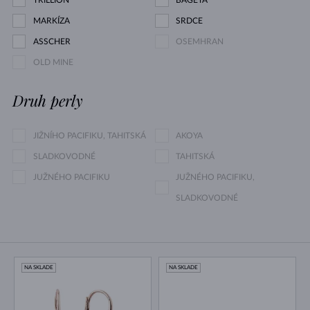
TRILLION
BAGETA
MARKÍZA
SRDCE
ASSCHER
OSEMHRAN
OLD MINE
Druh perly
JIŽNÍHO PACIFIKU, TAHITSKÁ
AKOYA
SLADKOVODNÉ
TAHITSKÁ
JUŽNÉHO PACIFIKU
JUŽNÉHO PACIFIKU,
SLADKOVODNÉ
NA SKLADE
NA SKLADE