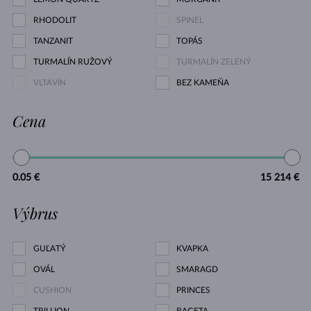
RHODOLIT
SPINEL
TANZANIT
TOPÁS
TURMALÍN RUŽOVÝ
TURMALÍN ZELENÝ
VLTAVÍN
BEZ KAMEŇA
Cena
0.05 €
15 214 €
Výbrus
GUĽATÝ
KVAPKA
OVÁL
SMARAGD
CUSHION
PRINCES