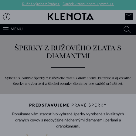
Ručná výroba z Prahy >
|
Darček k zásnubnému prsteňu >
MENU
ŠPERKY Z RUŽOVÉHO ZLATA S
DIAMANTMI
Vyberte si oslnivé šperky z ružového zlata s diamantmi. Prezrite si aj ostatné
šperky
a vyberte si z širokej ponuky dizajnov pre každú príležitosť.
PREDSTAVUJEME
PRAVÉ ŠPERKY
Ponúkame vám starostlivo vybrané šperky vyrobené z kvalitných
drahých kovov s neobyčajne nádhernými diamantmi, perlami a
drahokamami.