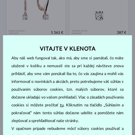
RUŽOVÉ ZLATO
RUŽOVÉ ZLATO
1 561 €
387 €
DIAMANT
DIAMANT
NA SKLADE
NA SKLADE
VITAJTE V KLENOTA
Aby náš web fungoval tak, ako má, aby sme si pamätali, čo máte
uložené v košíku a nemuseli ste sa pri každej návšteve znova
prihlásiť, aby sme vám ponúkali iba to, čo vás zaujíma a mohli vás
informovať o novinkách a akciách, preto potrebujeme váš súhlas s
používaním súborov cookies, tzn. malých súborov, ktoré sa
RUŽOVÉ ZLATO
RUŽOVÉ ZLATO
866 €
605 €
DIAMANT
DIAMANT
dočasne ukladajú vo vašom prehliadači. Viac o zásadách používania
cookies si môžete prečítať
tu
. Kliknutím na tlačidlo „Súhlasím a
NA SKLADE
NA SKLADE
pokračovať“ nám tento súhlas dočasne udelíte a pomôžete nám
zlepšovať a sprehľadňovať naše stránky.
V opačnom prípade nebudeme môcť súbory cookies používať a