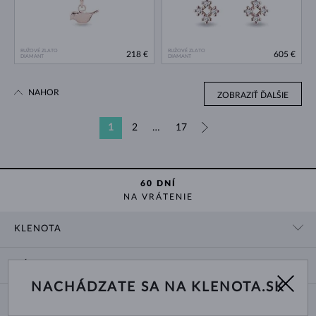
RUŽOVÉ ZLATO
RUŽOVÉ ZLATO
218 €
605 €
DIAMANT
DIAMANT
NAHOR
ZOBRAZIŤ ĎALŠIE
1
2
…
17
»
60 DNÍ
NA VRÁTENIE
KLENOTA
KONTAKTNÉ ÚDAJE
NÁKUP
SHOWROOM
NACHÁDZATE SA NA KLENOTA.SK
DODANIE A PLATBA ZA TOVAR
O NÁS
O ŠPERKOCH
VRÁTENIE A VÝMENA
PRE MÉDIÁ