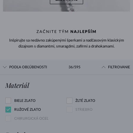
ZAČNITE TÝM
NAJLEPŠÍM
Inšpirujte sa nedávno zakúpenými šperkami a nadčasovým klasickým
dizajnom s diamantmi, smaragdmi, zafírmi a drahokamami.
PODĽA OBĽÚBENOSTI
36/595
FILTROVANIE
Materiál
BIELE ZLATO
ŽLTÉ ZLATO
RUŽOVÉ ZLATO
STRIEBRO
CHIRURGICKÁ OCEĽ