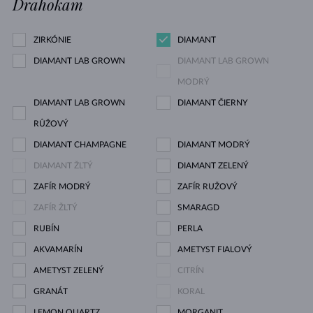
Drahokam
ZIRKÓNIE
DIAMANT
DIAMANT LAB GROWN
DIAMANT LAB GROWN
MODRÝ
DIAMANT LAB GROWN
DIAMANT ČIERNY
RŮŽOVÝ
DIAMANT CHAMPAGNE
DIAMANT MODRÝ
DIAMANT ŽLTÝ
DIAMANT ZELENÝ
ZAFÍR MODRÝ
ZAFÍR RUŽOVÝ
ZAFÍR ŽLTÝ
SMARAGD
RUBÍN
PERLA
AKVAMARÍN
AMETYST FIALOVÝ
AMETYST ZELENÝ
CITRÍN
GRANÁT
KORAL
LEMON QUARTZ
MORGANIT