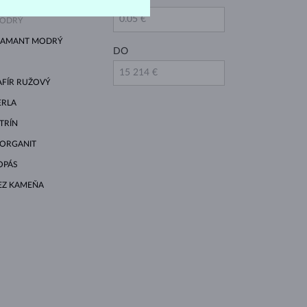
ODRÝ
IAMANT MODRÝ
DO
AFÍR RUŽOVÝ
ERLA
ITRÍN
ORGANIT
OPÁS
EZ KAMEŇA