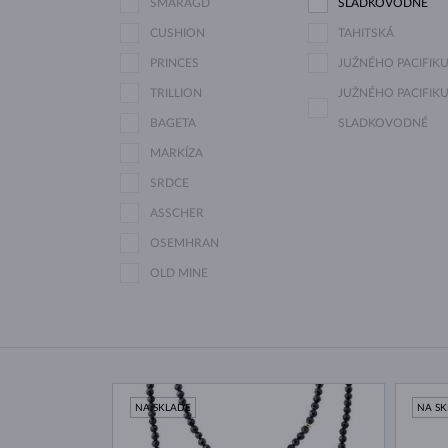
SMARAGD
SLADKOVODNÉ
CUSHION
TAHITSKÁ
PRINCES
JUŽNÉHO PACIFIK
TRILLION
JUŽNÉHO PACIFIKU
BAGETA
SLADKOVODNÉ
MARKÍZA
SRDCE
ASSCHER
OSEMHRAN
OLD MINE
NA SKLADE
NA S