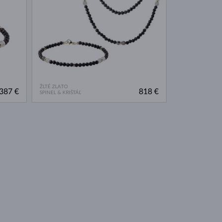
ŽLTÉ ZLATO
387 €
818 €
SPINEL & KRIŠTÁĽ