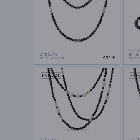
ŽLTÉ Z
ŽLTÉ ZLATO
SPINEL 
431 €
SPINEL & KRIŠTÁĽ
SLADK
NA SKLADE
NA S
ŽLTÉ ZLATO
ŽLTÉ Z