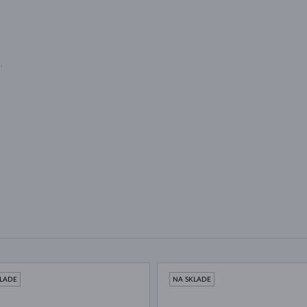
U
,
KLADE
NA SKLADE