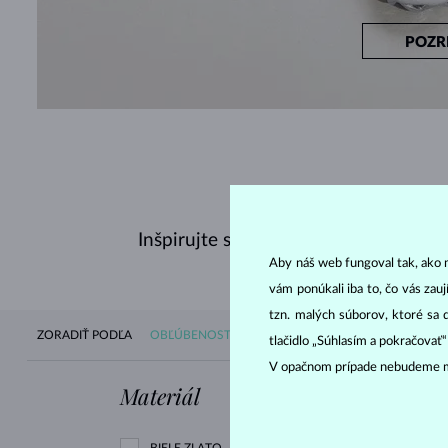
POZR
Inšpirujte sa nedávno zakúpenými š
Aby náš web fungoval tak, ako m
vám ponúkali iba to, čo vás zau
tzn. malých súborov, ktoré sa 
ZORADIŤ PODĽA
OBĽÚBENOSTI
DOSTUPNOSTI
NOVINIEK
CE
tlačidlo „Súhlasím a pokračovať
V opačnom prípade nebudeme m
Materiál
Drahokam
BIELE ZLATO
ZIRKÓNIE