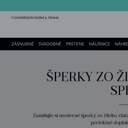
SHOWROOM DUŠNÍ 6, PRAHA
ZÁSNUBNÉ
SVADOBNÉ
PRSTENE
NÁUŠNICE
NÁHRD
Zásnubné prstene
Svadobné obrúčky
Prstene
Náušnice
Náhrdelníky
Náramky
Perly
Šperky
Darčeky
Kolekcie KLENOTA
ŠPERKY ZO Ž
SP
Zamilujte si moderné šperky zo žltého zlata 
perfektné doplnk