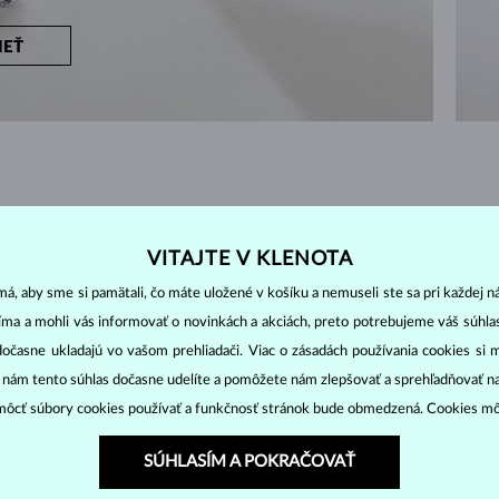
IEŤ
ZAČNITE TÝM
NAJLEPŠÍM
VITAJTE V KLENOTA
perkami a nadčasovým klasickým dizajnom s diamantmi
á, aby sme si pamätali, čo máte uložené v košíku a nemuseli ste sa pri každej n
jíma a mohli vás informovať o novinkách a akciách, preto potrebujeme váš súhl
dočasne ukladajú vo vašom prehliadači. Viac o zásadách používania cookies si 
NY
ZOBRAZENÉ
6/6
“ nám tento súhlas dočasne udelíte a pomôžete nám zlepšovať a sprehľadňovať n
ôcť súbory cookies používať a funkčnosť stránok bude obmedzená. Cookies m
SÚHLASÍM A POKRAČOVAŤ
DIAMANT
DIAMANT LAB GROWN
D