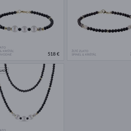
LATO
& KRIŠTÁĽ
ŽLTÉ ZLATO
518 €
OVODNÉ
SPINEL & KRIŠTÁĽ
KLADE
LATO