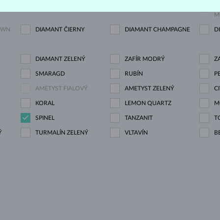
M
OWN
DIAMANT ČIERNY
DIAMANT CHAMPAGNE
D
DIAMANT ZELENÝ
ZAFÍR MODRÝ
Z
SMARAGD
RUBÍN
P
AMETYST FIALOVÝ
AMETYST ZELENÝ
C
KORAL
LEMON QUARTZ
M
SPINEL
TANZANIT
T
Ý
TURMALÍN ZELENÝ
VLTAVÍN
B