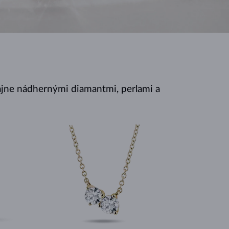
BIELE ZLATO
RUŽOVÉ ZLATO
BIELE ZLATO
jne nádhernými diamantmi, perlami a