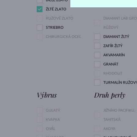
ŽLTÉ ZLATO
RUŽOVÉ ZLATO
DIAMANT LAB GR
STRIEBRO
RŮŽOVÝ
CHIRURGICKÁ OCEĽ
DIAMANT ŽLTÝ
ZAFÍR ŽLTÝ
AKVAMARÍN
GRANÁT
RHODOLIT
TURMALÍN RUŽOV
Výbrus
Druh perly
GUĽATÝ
JIŽNÍHO PACIFIKU,
KVAPKA
TAHITSKÁ
OVÁL
AKOYA