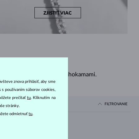
ZJISTIŤ VIAC
, smaragdmi, zafírmi a drahokamami.
ávšteve znova prihlásiť, aby sme
as s používaním súborov cookies,
môžete prečítať
tu
. Kliknutím na
FILTROVANIE
aše stránky.
ôžete odmietnuť
tu
.
Cena
OD
IAMANT LAB GROWN