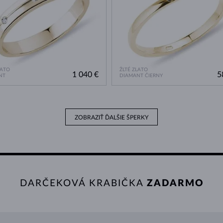
LATO
ŽLTÉ ZLATO
1 040 €
5
NT
DIAMANT ČIERNY
ZOBRAZIŤ ĎALŠIE ŠPERKY
DARČEKOVÁ KRABIČKA
ZADARMO