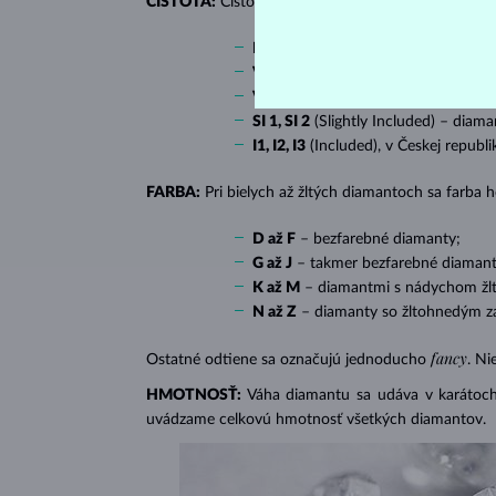
ČISTOTA:
Čistotu určuje množstvo, veľkosť a rozlo
IF
(Internally Flawless) – diamanty 
VVS 1, VVS 2
(Very Very Slightly In
VS 1, VS 2
(Very Slightly Included) 
SI 1, SI 2
(Slightly Included) – diama
I1, I2, I3
(Included), v Českej republ
FARBA:
Pri bielych až žltých diamantoch sa farba
D až F
– bezfarebné diamanty;
G až J
– takmer bezfarebné diamant
K až M
– diamantmi s nádychom žlte
N až Z
– diamanty so žltohnedým z
fancy
Ostatné odtiene sa označujú jednoducho
. Ni
HMOTNOSŤ:
Váha diamantu sa udáva v karátoch 
uvádzame celkovú hmotnosť všetkých diamantov.