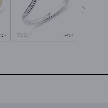
BIELE ZLATO
BIELE ZLATO
87 €
1 257 €
DIAMANT
BEZ KAMEŇA