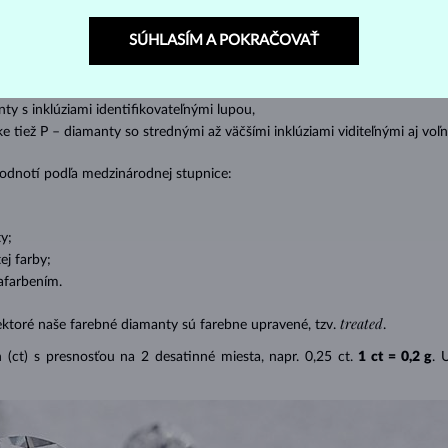
ženie tzv. inkluzií čiže vnútorných nedokonalostí diamantu:
SÚHLASÍM A POKRAČOVAŤ
s absolútnou transparentnosťou bez inklúzií,
cluded) – diamanty s veľmi malými inklúziami,
– diamanty s malými inklúziami,
nty s inklúziami identifikovateľnými lupou,
ike tiež P – diamanty so strednými až väčšími inklúziami viditeľnými aj v
 hodnotí podľa medzinárodnej stupnice:
y;
j farby;
afarbením.
treated
ektoré naše farebné diamanty sú farebne upravené, tzv.
.
(ct) s presnosťou na 2 desatinné miesta, napr. 0,25 ct.
1 ct = 0,2 g
. 