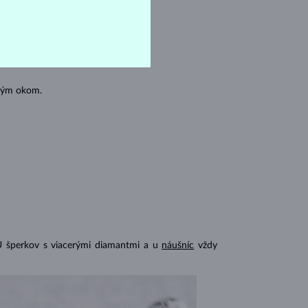
oľným okom.
U šperkov s viacerými diamantmi a u
náušníc
vždy