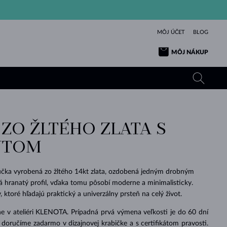
MÔJ ÚČET
BLOG
MÔJ NÁKUP
 ZO ŽLTÉHO ZLATA S
ŽLTÉ ZLATO
TANZANITY
TURMALÍNY
ZAFÍRY
NTOM
RUŽOVÉ ZLATO
TOPÁSY
VLTAVÍNY
SMARAGDY
TURMALÍNY
MINERÁLY
VLTAVÍNY
čka vyrobená zo žltého 14kt zlata, ozdobená jedným drobným
VÝNIMOČNÝ
ELEGANCIA
NÁRAMKY
KOLEKCIE
PRÍVESKY
KRÁSOU
KRÁSNE
ŠPERKY
KRÁSU
LÁSKA
 hranatý profil, vďaka tomu pôsobí moderne a minimalisticky.
VLTAVÍNY
PERLOVÉ PRÍVESKY
MINERÁLY
ktoré hľadajú praktický a univerzálny prsteň na celý život.
PRE BÁBÄTKÁ
BIELE ZLATO
SVADOBNÉ
e v ateliéri KLENOTA. Prípadná prvá výmena veľkosti je do 60 dní
SVADOBNÉ
ŽLTÉ ZLATO
ŽLTÉ ZLATO
POZRIEŤ
POZRIEŤ
POZRIEŤ
POZRIEŤ
POZRIEŤ
POZRIEŤ
POZRIEŤ
POZRIEŤ
POZRIEŤ
POZRIEŤ
doručíme zadarmo v dizajnovej krabičke a s certifikátom pravosti.