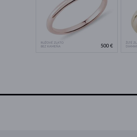
RUŽOVÉ ZLATO
ŽLTÉ Z
500 €
BEZ KAMEŇA
DIAMA