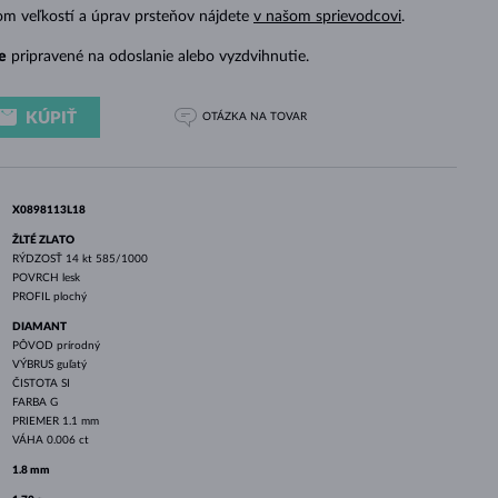
BIELE ZLATO
RUŽOVÉ ZLATO
BIELE ZLATO
om veľkostí a úprav prsteňov nájdete
v našom sprievodcovi
.
e
pripravené na odoslanie alebo vyzdvihnutie.
KÚPIŤ
OTÁZKA
NA TOVAR
X0898113L18
ŽLTÉ ZLATO
RÝDZOSŤ
14 kt 585/1000
POVRCH
lesk
PROFIL
plochý
DIAMANT
PÔVOD
prírodný
VÝBRUS
guľatý
ČISTOTA
SI
FARBA
G
PRIEMER
1.1 mm
VÁHA
0.006 ct
1.8 mm