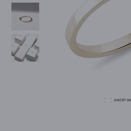
ZVÄČŠIŤ O