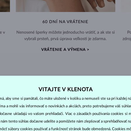
60 DNÍ NA VRÁTENIE
e v
Nenosené šperky môžete jednoducho vrátiť, a ak ste si
Po
vybrali prsteň, prvá úprava veľkosti je zdarma.
zdro
VRÁTENIE A VÝMENA >
DIAMANTOVÉ
ŠPERKY
VITAJTE V KLENOTA
á, aby sme si pamätali, čo máte uložené v košíku a nemuseli ste sa pri každej n
cut
clarity
colo
ich základné parametre, tzv.
4C: výbrus
(
),
čistota
(
),
farba
(
jíma a mohli vás informovať o novinkách a akciách, preto potrebujeme váš súhl
dočasne ukladajú vo vašom prehliadači. Viac o zásadách používania cookies si 
o oslnivý lesk. Najobľúbenejší je výbrus guľatý, tzv.
briliant
. Diamanty
“ nám tento súhlas dočasne udelíte a pomôžete nám zlepšovať a sprehľadňovať n
cess (štvorboký alebo trojboký výbrus s ostrými rohmi, populárny najmä u
z
ôcť súbory cookies používať a funkčnosť stránok bude obmedzená. Cookies m