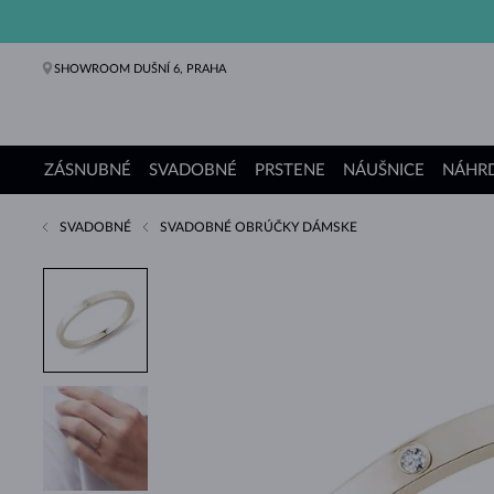
SHOWROOM DUŠNÍ 6, PRAHA
ZÁSNUBNÉ
SVADOBNÉ
PRSTENE
NÁUŠNICE
NÁHRD
SVADOBNÉ
SVADOBNÉ OBRÚČKY DÁMSKE
Zásnubné prstene
Svadobné obrúčky
Prstene
Náušnice
Náhrdelníky
Náramky
Perly
Šperky
Darčeky
Kolekcie KLENOTA