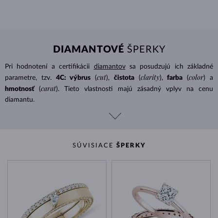
DIAMANTOVÉ
ŠPERKY
Pri hodnotení a certifikácii
diamantov
sa posudzujú ich základné
cut
clarity
color
parametre, tzv.
4C: výbrus
(
),
čistota
(
),
farba
(
) a
carat
hmotnosť
(
). Tieto vlastnosti majú zásadný vplyv na cenu
diamantu.
SÚVISIACE
ŠPERKY