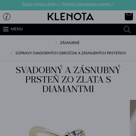
Ručná výroba z Prahy >
|
Darček k zásnubnému prsteňu >
MENU
ZÁSNUBNÉ
SÚPRAVY SVADOBNÝCH OBRÚČOK A ZÁSNUBNÝCH PRSTEŇOV
SVADOBNÝ A ZÁSNUBNÝ
PRSTEŇ ZO ZLATA S
DIAMANTMI