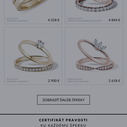
ŽLTÉ ZLATO
RUŽOVÉ ZLATO
4 318 €
4 844 €
DIAMANT & DIAMANT
DIAMANT LAB GROWN & DIAMANT
ŽLTÉ ZLATO
RUŽOVÉ ZLATO
2 900 €
2 618 €
DIAMANT & DIAMANT
DIAMANT & DIAMANT
ZOBRAZIŤ ĎALŠIE ŠPERKY
CERTIFIKÁT PRAVOSTI
KU KAŽDÉMU ŠPERKU