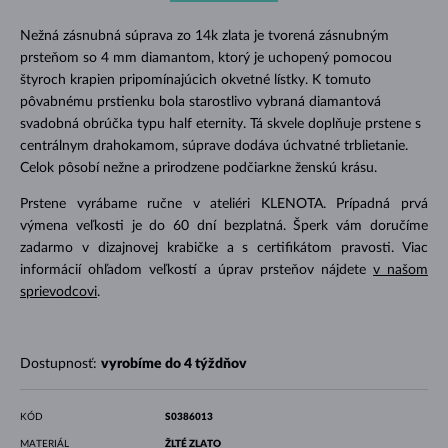
Nežná zásnubná súprava zo 14k zlata je tvorená zásnubným
prsteňom so 4 mm diamantom, ktorý je uchopený pomocou
štyroch krapien pripomínajúcich okvetné lístky. K tomuto
pôvabnému prstienku bola starostlivo vybraná diamantová
svadobná obrúčka typu half eternity. Tá skvele doplňuje prstene s
centrálnym drahokamom, súprave dodáva úchvatné trblietanie.
Celok pôsobí nežne a prirodzene podčiarkne ženskú krásu.
Prstene vyrábame ručne v ateliéri KLENOTA. Prípadná prvá
výmena veľkosti je do 60 dní bezplatná. Šperk vám doručíme
zadarmo v dizajnovej krabičke a s certifikátom pravosti. Viac
informácií ohľadom veľkostí a úprav prsteňov nájdete
v našom
sprievodcovi
.
Dostupnosť:
vyrobíme do 4 týždňov
KÓD
S0386013
MATERIÁL
ŽLTÉ ZLATO