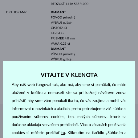
RÝDZOSŤ
14 kt 585/1000
DRAHOKAMY
DIAMANT
PÔVOD
prírodný
VÝBRUS
guľatý
ČISTOTA
SI
FARBA
G
PRIEMER
4.0 mm
VÁHA
0.25 ct
DIAMANT
PÔVOD
prírodný
VÝBRUS
guľatý
ČISTOTA
SI
FARBA
G
VITAJTE V KLENOTA
PRIEMER
1.7 mm
VÁHA
0.34 ct
Aby náš web fungoval tak, ako má, aby sme si pamätali, čo máte
VÁHA
3.05 g
uložené v košíku a nemuseli ste sa pri každej návšteve znova
prihlásiť, aby sme vám ponúkali iba to, čo vás zaujíma a mohli vás
informovať o novinkách a akciách, preto potrebujeme váš súhlas s
ŠPERKY Z
ATELIÉRU KLENOTA
používaním súborov cookies, tzn. malých súborov, ktoré sa
dočasne ukladajú vo vašom prehliadači. Viac o zásadách používania
cookies si môžete prečítať
tu
. Kliknutím na tlačidlo „Súhlasím a