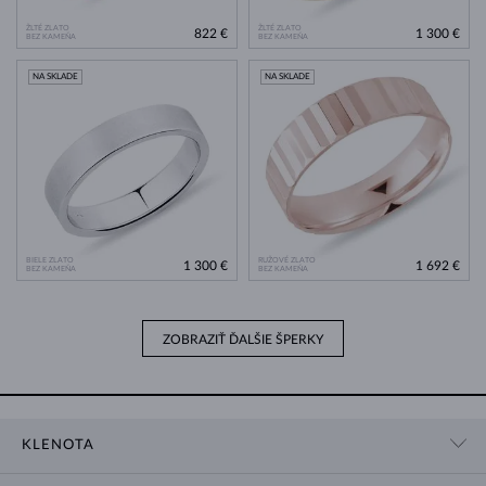
ŽLTÉ ZLATO
ŽLTÉ ZLATO
822 €
1 300 €
BEZ KAMEŇA
BEZ KAMEŇA
NA SKLADE
NA SKLADE
BIELE ZLATO
RUŽOVÉ ZLATO
1 300 €
1 692 €
BEZ KAMEŇA
BEZ KAMEŇA
ZOBRAZIŤ ĎALŠIE ŠPERKY
KLENOTA