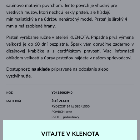
saténovo matným povrchom. Tento povrch je vhodný pre
všetkých mužov, ktorí nechcú lesklý prsteň, ale hľadajú
minimalistický a na údržbu nenáročný model. Prsteň je široký 4
mm a má zaoblené hrany.
Prsteň vyrábame ručne v ateliéri KLENOTA. Prípadná prvá výmena
veľkosti je do 60 dní bezplatná. Šperk vám doručíme zadarmo v
dizajnovej krabičke a s certifikátom pravosti. Viac informácií
ohľadom veľkostí a úprav prsteňov nájdete
v našom sprievodcovi
.
Dostupnosť:
na sklade
pripravené na odoslanie alebo
vyzdvihnutie.
KÓD
Y0435003P40
MATERIÁL
ŽLTÉ ZLATO
RÝDZOSŤ
14 kt 585/1000
POVRCH
satin
PROFIL
polkruhový
DRAHOKAMY
BEZ KAMEŇA
VITAJTE V KLENOTA
ŠÍRKA
4.0 mm