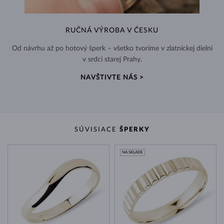
RUČNÁ VÝROBA V ČESKU
Od návrhu až po hotový šperk – všetko tvoríme v zlatníckej dielni
v srdci starej Prahy.
NAVŠTIVTE NÁS >
SÚVISIACE
ŠPERKY
NA SKLADE