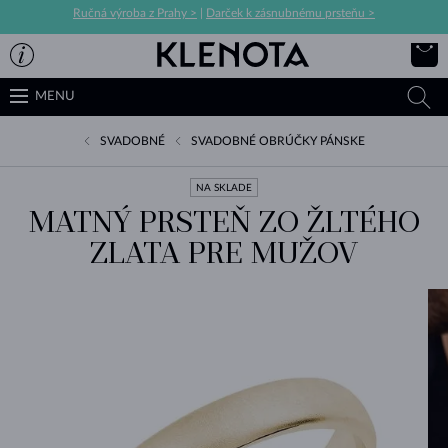
Ručná výroba z Prahy >
|
Darček k zásnubnému prsteňu >
MENU
SVADOBNÉ
SVADOBNÉ OBRÚČKY PÁNSKE
NA SKLADE
MATNÝ PRSTEŇ ZO ŽLTÉHO
ZLATA PRE MUŽOV