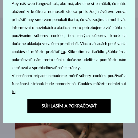
VÁHA
3.60 g
Aby náš web fungoval tak, ako má, aby sme si pamätali, čo máte
uložené v košíku a nemuseli ste sa pri každej návšteve znova
prihlásiť, aby sme vám ponúkali iba to, čo vás zaujíma a mohli vás
informovať o novinkách a akciách, preto potrebujeme váš súhlas s
ŠPERKY Z
ATELIÉRU KLENOTA
používaním súborov cookies, tzn. malých súborov, ktoré sa
dočasne ukladajú vo vašom prehliadači. Viac o zásadách používania
cookies si môžete prečítať
tu
. Kliknutím na tlačidlo „Súhlasím a
pokračovať“ nám tento súhlas dočasne udelíte a pomôžete nám
zlepšovať a sprehľadňovať naše stránky.
V opačnom prípade nebudeme môcť súbory cookies používať a
funkčnosť stránok bude obmedzená. Cookies môžete odmietnuť
tu
.
SÚHLASÍM A POKRAČOVAŤ