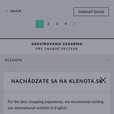
NAHOR
ZOBRAZIŤ ĎALŠIE
1
2
3
4
»
GRAVÍROVANIE ZADARMO
PRE SNUBNÉ PRSTENE
KLENOTA
KONTAKTNÉ ÚDAJE
NÁKUP
SHOWROOM
NACHÁDZATE SA NA KLENOTA.SK
DODANIE A PLATBA ZA TOVAR
O NÁS
O ŠPERKOCH
VRÁTENIE A VÝMENA
PRE MÉDIÁ
VEĽKOSTI A ÚPRAVY PRSTEŇOV
REKLAMÁCIA
BLOG
CHANGE COUNTRY
For the best shopping experience, we recommend visiting
TYPY A DĹŽKY RETIAZOK
VÝBER SVADOBNÝCH OBRÚČOK
our international website in English.
DĹŽKY NÁRAMKOV
CERTIFIKÁTY PRAVOSTI
Slovensko
NEWSLETTER