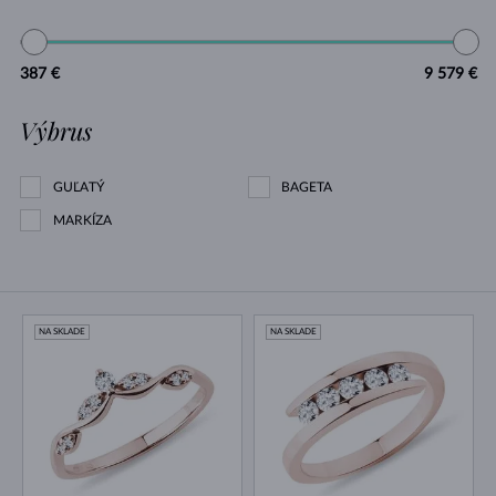
387 €
9 579 €
Výbrus
GUĽATÝ
BAGETA
MARKÍZA
NA SKLADE
NA SKLADE