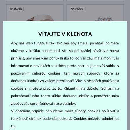
NA SKLADE
NA SKLADE
VITAJTE V KLENOTA
Aby náš web fungoval tak, ako má, aby sme si pamätali, čo máte
uložené v košíku a nemuseli ste sa pri každej návšteve znova
RUŽOVÉ ZLATO
RUŽOVÉ ZLATO
1 040 €
1 300 €
prihlásiť, aby sme vám ponúkali iba to, čo vás zaujíma a mohli vás
DIAMANT
DIAMANT
informovať o novinkách a akciách, preto potrebujeme váš súhlas s
NA SKLADE
používaním súborov cookies, tzn. malých súborov, ktoré sa
dočasne ukladajú vo vašom prehliadači. Viac o zásadách používania
cookies si môžete prečítať
tu
. Kliknutím na tlačidlo „Súhlasím a
pokračovať“ nám tento súhlas dočasne udelíte a pomôžete nám
zlepšovať a sprehľadňovať naše stránky.
V opačnom prípade nebudeme môcť súbory cookies používať a
RUŽOVÉ ZLATO
RUŽOVÉ ZLATO
funkčnosť stránok bude obmedzená. Cookies môžete odmietnuť
2 505 €
866 €
DIAMANT
DIAMANT
tu
.