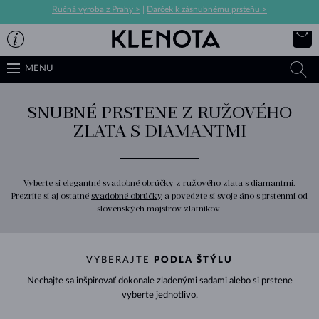
Ručná výroba z Prahy >
|
Darček k zásnubnému prsteňu >
MENU
SNUBNÉ PRSTENE Z RUŽOVÉHO
ZLATA S DIAMANTMI
Vyberte si elegantné svadobné obrúčky z ružového zlata s diamantmi.
Prezrite si aj ostatné
svadobné obrúčky
a povedzte si svoje áno s prstenmi od
slovenských majstrov zlatníkov.
VYBERAJTE
PODĽA ŠTÝLU
Nechajte sa inšpirovať dokonale zladenými sadami alebo si prstene
vyberte jednotlivo.