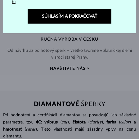
tu
.
SÚHLASÍM A POKRAČOVAŤ
RUČNÁ VÝROBA V ČESKU
Od návrhu až po hotový šperk – všetko tvoríme v zlatníckej dielni
v srdci starej Prahy.
NAVŠTIVTE NÁS >
DIAMANTOVÉ
ŠPERKY
Pri hodnotení a certifikácii
diamantov
sa posudzujú ich základné
cut
clarity
color
parametre, tzv.
4C: výbrus
(
),
čistota
(
),
farba
(
) a
carat
hmotnosť
(
). Tieto vlastnosti majú zásadný vplyv na cenu
diamantu.