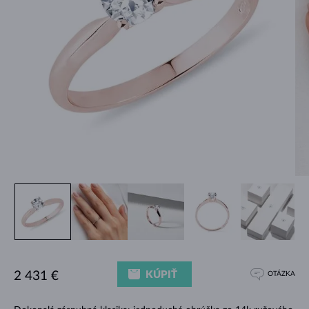
KÚPIŤ
2 431 €
OTÁZKA