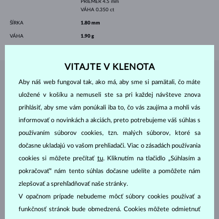
PRIEMER
4.5 mm
VÁHA
0.350 ct
ŠÍRKA
1.80 mm
VÁHA
1.90 g
VITAJTE V KLENOTA
ŠPERKY Z
ATELIÉRU KLENOTA
Aby náš web fungoval tak, ako má, aby sme si pamätali, čo máte
uložené v košíku a nemuseli ste sa pri každej návšteve znova
prihlásiť, aby sme vám ponúkali iba to, čo vás zaujíma a mohli vás
informovať o novinkách a akciách, preto potrebujeme váš súhlas s
používaním súborov cookies, tzn. malých súborov, ktoré sa
dočasne ukladajú vo vašom prehliadači. Viac o zásadách používania
cookies si môžete prečítať
tu
. Kliknutím na tlačidlo „Súhlasím a
pokračovať“ nám tento súhlas dočasne udelíte a pomôžete nám
zlepšovať a sprehľadňovať naše stránky.
V opačnom prípade nebudeme môcť súbory cookies používať a
funkčnosť stránok bude obmedzená. Cookies môžete odmietnuť