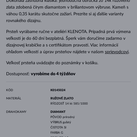
Dokonalá zásnubná klasika: jednoduchá obrúčka zo 14k ružového
zlata zdobená čírym diamantom v briliantovom výbruse. Kameň s
váhou 0,35 karátu skutočne zažiari. Prezrite si aj ďalšie varianty
rovnakého dizajnu.
Prsteň vyrábame ručne v ateliéri KLENOTA. Prípadná prvá výmena
veľkosti je do 60 dní bezplatná. Šperk vám doručíme zadarmo v
dizajnovej krabičke a s certifikátom pravosti. Viac informácií
ohľadom veľkostí a úprav prsteňov nájdete v našom
sprievodcovi
.
Veľkosť prsteňa uvádzajte do poznámky v košíku.
Dostupnosť:
vyrobíme do 4 týždňov
KÓD
K0145024
MATERIÁL
RUŽOVÉ ZLATO
RÝDZOSŤ
14 kt 585/1000
DRAHOKAMY
DIAMANT
PÔVOD
prírodný
VÝBRUS
guľatý
ČISTOTA
SI
FARBA
G