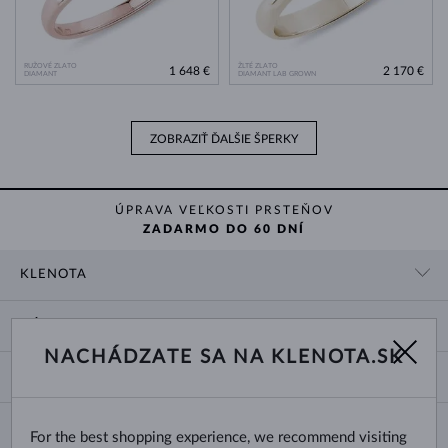
RUŽOVÉ ZLATO
ŽLTÉ ZLATO
1 648 €
2 170 €
DIAMANT
DIAMANT LAB GROWN
ZOBRAZIŤ ĎALŠIE ŠPERKY
ÚPRAVA VEĽKOSTI PRSTEŇOV
ZADARMO DO 60 DNÍ
KLENOTA
KONTAKTNÉ ÚDAJE
NÁKUP
SHOWROOM
NACHÁDZATE SA NA KLENOTA.SK
DODANIE A PLATBA ZA TOVAR
O NÁS
O ŠPERKOCH
VRÁTENIE A VÝMENA
PRE MÉDIÁ
VEĽKOSTI A ÚPRAVY PRSTEŇOV
REKLAMÁCIA
BLOG
CHANGE COUNTRY
For the best shopping experience, we recommend visiting
TYPY A DĹŽKY RETIAZOK
VÝBER SVADOBNÝCH OBRÚČOK