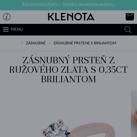
Ručná výroba z Prahy >
|
Darček k zásnubnému prsteňu >
MENU
ZÁSNUBNÉ
ZÁSNUBNÉ PRSTENE S BRILIANTOM
ZÁSNUBNÝ PRSTEŇ Z
RUŽOVÉHO ZLATA S 0,35CT
BRILIANTOM