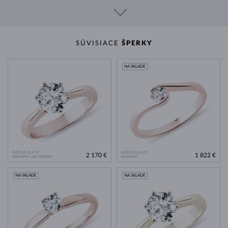
SÚVISIACE
ŠPERKY
NA SKLADE
RUŽOVÉ ZLATO
RUŽOVÉ ZLATO
2 170 €
1 822 €
DIAMANT LAB GROWN
DIAMANT
NA SKLADE
NA SKLADE