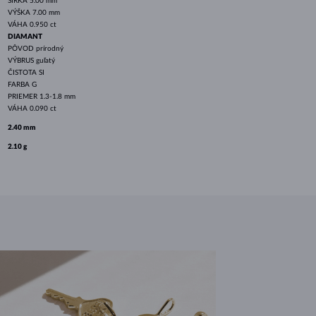
ŠÍRKA
5.00 mm
VÝŠKA
7.00 mm
VÁHA
0.950 ct
DIAMANT
PÔVOD
prírodný
VÝBRUS
guľatý
ČISTOTA
SI
FARBA
G
PRIEMER
1.3-1.8 mm
VÁHA
0.090 ct
2.40 mm
2.10 g