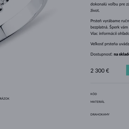
HALO ŠTÝL
ORIGINÁLNE SÚPRAVY
AMETYSTY
SINGLE
DRAHOKAMY
SLADKOVODNÉ PERLY
BEZEL OSADENIE
PRE MAMIČKU
BIELE ZLATO
MORGANITY
TOPÁSY
RUBÍNY
TIPY NA DARČEKY
dokonalú voľbu pre zá
život.
ŽLTÉ ZLATO
MAGNETICKÉ NÁHRDELNÍKY
RUŽOVÉ ZLATO
Prsteň vyrábame ručne
RUŽOVÉ ZLATO
GRAVÍROVATEĽNÉ
bezplatná. Šperk vám 
LETNÍ VRSTVENÍ
Viac informácií ohľa
Veľkosť prsteňa uvád
Dostupnosť:
na sklad
2 300 €
KÓD
BRÁZOK
MATERIÁL
DRAHOKAMY