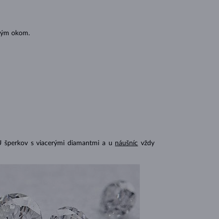
oľným okom.
U šperkov s viacerými diamantmi a u
náušníc
vždy