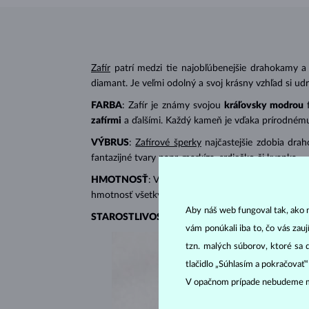
Zafír
patrí medzi tie najobľúbenejšie drahokamy a
diamant. Je veľmi odolný a svoj krásny vzhľad si udrží
FARBA
: Zafír je známy svojou
kráľovsky modrou
zafírmi
a ďalšími. Každý kameň je vďaka prírodnému
VÝBRUS
:
Zafírové šperky
najčastejšie zdobia dra
fantazijné tvary napr. markíza, srdiečko či kvapka.
HMOTNOSŤ
: Váha zafíru sa udáva v karátoch (ct
hmotnosť všetkých kameňov.
Aby náš web fungoval tak, ako m
STAROSTLIVOSŤ
: Šperky so zafírom namočte do t
vám ponúkali iba to, čo vás zau
tzn. malých súborov, ktoré sa 
tlačidlo „Súhlasím a pokračovať
V opačnom prípade nebudeme m