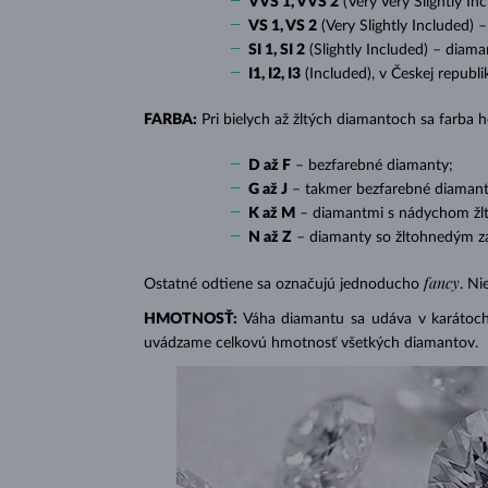
VVS 1, VVS 2
(Very Very Slightly In
VS 1, VS 2
(Very Slightly Included) 
SI 1, SI 2
(Slightly Included) – diama
I1, I2, I3
(Included), v Českej republ
FARBA:
Pri bielych až žltých diamantoch sa farba
D až F
– bezfarebné diamanty;
G až J
– takmer bezfarebné diamant
K až M
– diamantmi s nádychom žlte
N až Z
– diamanty so žltohnedým z
fancy
Ostatné odtiene sa označujú jednoducho
. Ni
HMOTNOSŤ:
Váha diamantu sa udáva v karátoch 
uvádzame celkovú hmotnosť všetkých diamantov.