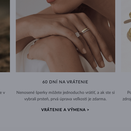
60 DNÍ NA VRÁTENIE
e v
Nenosené šperky môžete jednoducho vrátiť, a ak ste si
Po
vybrali prsteň, prvá úprava veľkosti je zdarma.
zdro
VRÁTENIE A VÝMENA >