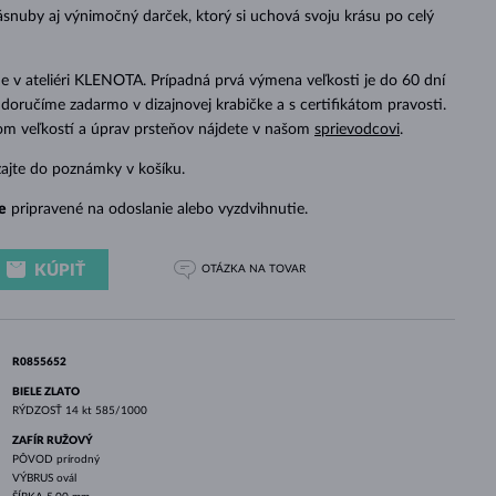
BIELE ZLATO
RUŽOVÉ ZLATO
BIELE ZLATO
snuby aj výnimočný darček, ktorý si uchová svoju krásu po celý
 v ateliéri KLENOTA. Prípadná prvá výmena veľkosti je do 60 dní
doručíme zadarmo v dizajnovej krabičke a s certifikátom pravosti.
dom veľkostí a úprav prsteňov nájdete v našom
sprievodcovi
.
zajte do poznámky v košíku.
e
pripravené na odoslanie alebo vyzdvihnutie.
KÚPIŤ
OTÁZKA
NA TOVAR
R0855652
BIELE ZLATO
RÝDZOSŤ
14 kt 585/1000
ZAFÍR RUŽOVÝ
PÔVOD
prírodný
VÝBRUS
ovál