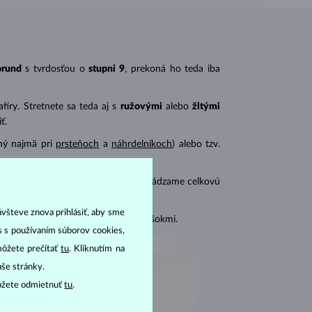
orund
s tvrdosťou o
stupni 9
, prekoná ho teda iba
íry. Stretnete sa teda aj s
ružovými
alebo
žltými
ť.
ený najmä pri
prsteňoch
a
náhrdelníkoch
) alebo tzv.
mi zafírmi a pri
náušniciach
vždy uvádzame celkovú
ávšteve znova prihlásiť, aby sme
i chrániť pred tlakom a teplotnými šokmi.
as s používaním súborov cookies,
môžete prečítať
tu
. Kliknutím na
aše stránky.
ôžete odmietnuť
tu
.