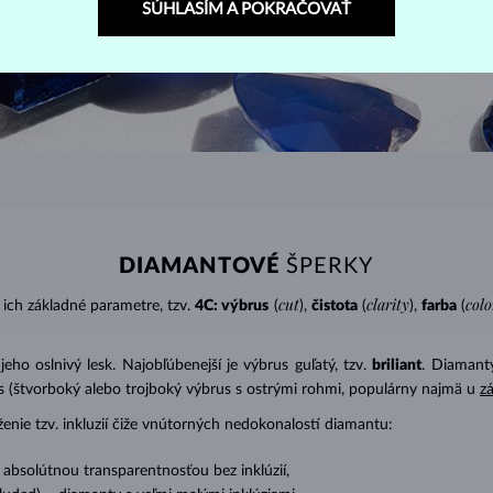
SÚHLASÍM A POKRAČOVAŤ
DIAMANTOVÉ
ŠPERKY
cut
clarity
colo
ich základné parametre, tzv.
4C: výbrus
(
),
čistota
(
),
farba
(
o oslnivý lesk. Najobľúbenejší je výbrus guľatý, tzv.
briliant
. Diamanty
cess (štvorboký alebo trojboký výbrus s ostrými rohmi, populárny najmä u
z
ženie tzv. inkluzií čiže vnútorných nedokonalostí diamantu:
s absolútnou transparentnosťou bez inklúzií,