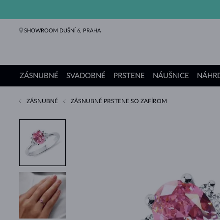
SHOWROOM DUŠNÍ 6, PRAHA
ZÁSNUBNÉ
SVADOBNÉ
PRSTENE
NÁUŠNICE
NÁHRD
ZÁSNUBNÉ
ZÁSNUBNÉ PRSTENE SO ZAFÍROM
Zásnubné prstene
Svadobné obrúčky
Prstene
Náušnice
Náhrdelníky
Náramky
Perly
Šperky
Darčeky
Kolekcie KLENOTA