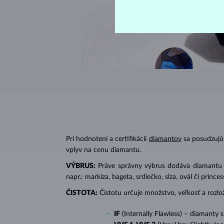
Pri hodnotení a certifikácii
diamantov
sa posudzujú 
vplyv na cenu diamantu.
VÝBRUS:
Práve správny výbrus dodáva diamantu jeh
napr.: markíza, bageta, srdiečko, slza, ovál či prin
ČISTOTA:
Čistotu určuje množstvo, veľkosť a rozlo
IF
(Internally Flawless) – diamanty 