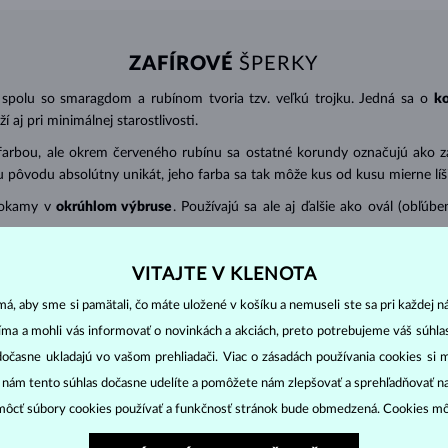
ZAFÍROVÉ
ŠPERKY
 spolu so smaragdom a rubínom tvoria tzv. veľkú trojku. Jedná sa o
k
 aj pri minimálnej starostlivosti.
farbou, ale okrem červeného rubínu sa ostatné korundy označujú ako zaf
 pôvodu absolútny unikát, jeho farba sa tak môže kus od kusu mierne líši
hokamy v
okrúhlom výbruse
. Používajú sa ale aj ďalšie ako ovál (obľúb
) s presnosťou na 2 desatinné miesta.
1 ct = 0,20 g
. Pri šperkoch s viacerý
VITAJTE V KLENOTA
á, aby sme si pamätali, čo máte uložené v košíku a nemuseli ste sa pri každej n
eplej mydlovej vody a dočistite pomocou jemnej kefky. Kameň by ste mal
jíma a mohli vás informovať o novinkách a akciách, preto potrebujeme váš súhl
dočasne ukladajú vo vašom prehliadači. Viac o zásadách používania cookies si 
“ nám tento súhlas dočasne udelíte a pomôžete nám zlepšovať a sprehľadňovať n
ôcť súbory cookies používať a funkčnosť stránok bude obmedzená. Cookies m