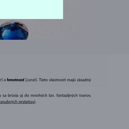
r
carat
) a
hmotnosť
(
). Tieto vlastnosti majú zásadný
 sa brúsia aj do mnohých tzv. fantazijných tvarov,
ásnubných prsteňov
).