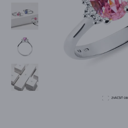
ZVÄČŠIŤ O