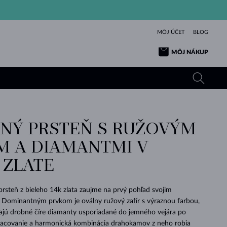
MÔJ ÚČET
BLOG
MÔJ NÁKUP
NÝ PRSTEŇ S RUŽOVÝM
ŽLTÉ ZLATO
TANZANITY
TURMALÍNY
ZAFÍRY
M A DIAMANTMI V
RUŽOVÉ ZLATO
TOPÁSY
VLTAVÍNY
SMARAGDY
 ZLATE
TURMALÍNY
MINERÁLY
VLTAVÍNY
VÝNIMOČNÝ
ELEGANCIA
NÁRAMKY
KOLEKCIE
PRÍVESKY
KRÁSOU
KRÁSNE
ŠPERKY
KRÁSU
LÁSKA
VLTAVÍNY
PERLOVÉ PRÍVESKY
MINERÁLY
rsteň z bieleho 14k zlata zaujme na prvý pohľad svojim
PRE BÁBÄTKÁ
BIELE ZLATO
SVADOBNÉ
. Dominantným prvkom je oválny ružový zafír s výraznou farbou,
ajú drobné číre diamanty usporiadané do jemného vejára po
SVADOBNÉ
ŽLTÉ ZLATO
ŽLTÉ ZLATO
POZRIEŤ
POZRIEŤ
POZRIEŤ
POZRIEŤ
POZRIEŤ
POZRIEŤ
POZRIEŤ
POZRIEŤ
POZRIEŤ
POZRIEŤ
pracovanie a harmonická kombinácia drahokamov z neho robia