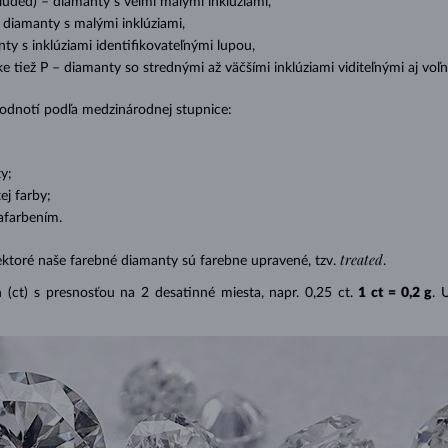
cluded) – diamanty s veľmi malými inklúziami,
– diamanty s malými inklúziami,
nty s inklúziami identifikovateľnými lupou,
ike tiež P – diamanty so strednými až väčšími inklúziami viditeľnými aj v
 hodnotí podľa medzinárodnej stupnice:
y;
j farby;
afarbením.
treated
ektoré naše farebné diamanty sú farebne upravené, tzv.
.
(ct) s presnosťou na 2 desatinné miesta, napr. 0,25 ct.
1 ct = 0,2 g
. 