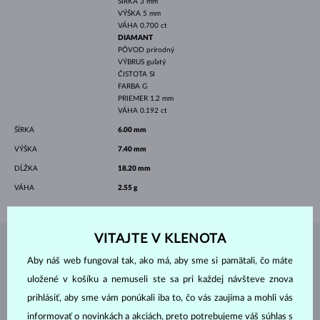
ŠÍRKA
3 mm
VÝŠKA
5 mm
VÁHA
0.700 ct
DIAMANT
PÔVOD
prírodný
VÝBRUS
guľatý
ČISTOTA
SI
FARBA
G
PRIEMER
1.2 mm
VÁHA
0.192 ct
ŠÍRKA
6.00 mm
VÝŠKA
7.40 mm
DĹŽKA
18.20 mm
VÁHA
2.55 g
VITAJTE V KLENOTA
ŠPERKY Z
ATELIÉRU KLENOTA
Aby náš web fungoval tak, ako má, aby sme si pamätali, čo máte
uložené v košíku a nemuseli ste sa pri každej návšteve znova
prihlásiť, aby sme vám ponúkali iba to, čo vás zaujíma a mohli vás
informovať o novinkách a akciách, preto potrebujeme váš súhlas s