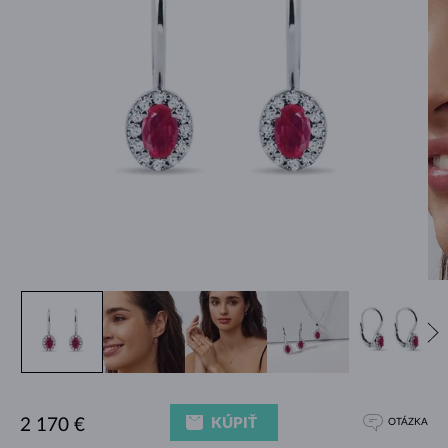
KÚPIŤ
2 170 €
OTÁZKA