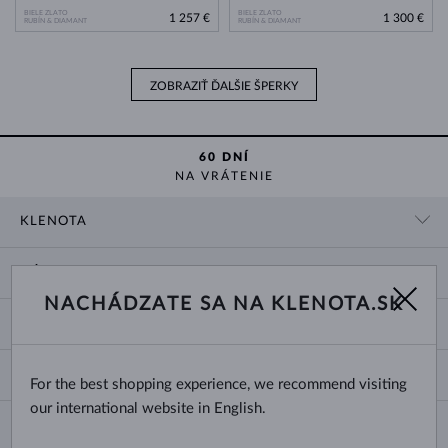
BIELE ZLATO
BIELE ZLATO
1 257 €
1 300 €
RUBÍN & DIAMANT
RUBÍN & DIAMANT
ZOBRAZIŤ ĎALŠIE ŠPERKY
60 DNÍ
NA VRÁTENIE
KLENOTA
KONTAKTNÉ ÚDAJE
NÁKUP
SHOWROOM
NACHÁDZATE SA NA KLENOTA.SK
DODANIE A PLATBA ZA TOVAR
O NÁS
O ŠPERKOCH
VRÁTENIE A VÝMENA
PRE MÉDIÁ
VEĽKOSTI A ÚPRAVY PRSTEŇOV
REKLAMÁCIA
BLOG
CHANGE COUNTRY
For the best shopping experience, we recommend visiting
TYPY A DĹŽKY RETIAZOK
VÝBER SVADOBNÝCH OBRÚČOK
our international website in English.
DĹŽKY NÁRAMKOV
CERTIFIKÁTY PRAVOSTI
Slovensko
NEWSLETTER
ZAPÍNANIE NÁUŠNÍC
OBCHODNÉ PODMIENKY