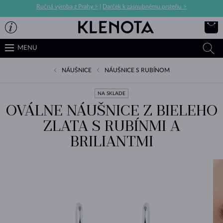
Ručná výroba z Prahy >
|
Darček k zásnubnému prsteňu >
MENU
NÁUŠNICE
NÁUŠNICE S RUBÍNOM
NA SKLADE
OVÁLNE NÁUŠNICE Z BIELEHO
ZLATA S RUBÍNMI A
BRILIANTMI