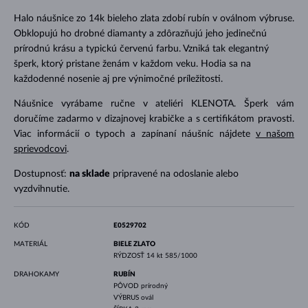
Halo náušnice zo 14k bieleho zlata zdobí rubín v oválnom výbruse.
Obklopujú ho drobné diamanty a zdôrazňujú jeho jedinečnú
prírodnú krásu a typickú červenú farbu. Vzniká tak elegantný
šperk, ktorý pristane ženám v každom veku. Hodia sa na
každodenné nosenie aj pre výnimočné príležitosti.
Náušnice vyrábame ručne v ateliéri KLENOTA. Šperk vám
doručíme zadarmo v dizajnovej krabičke a s certifikátom pravosti.
Viac informácií o typoch a zapínaní náušníc nájdete
v našom
sprievodcovi
.
Dostupnosť:
na sklade
pripravené na odoslanie alebo
vyzdvihnutie.
KÓD
E0529702
MATERIÁL
BIELE ZLATO
RÝDZOSŤ
14 kt 585/1000
DRAHOKAMY
RUBÍN
PÔVOD
prírodný
VÝBRUS
ovál