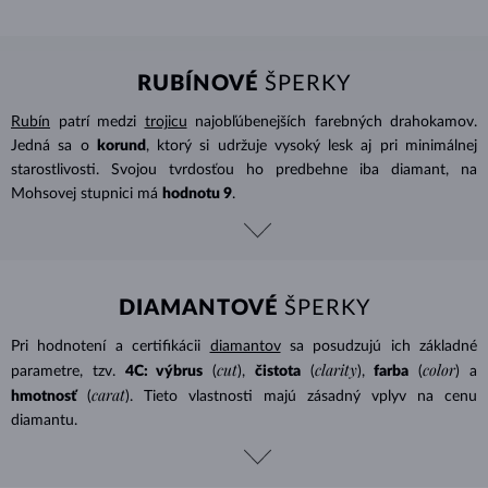
RUBÍNOVÉ
ŠPERKY
Rubín
patrí medzi
trojicu
najobľúbenejších farebných drahokamov.
Jedná sa o
korund
, ktorý si udržuje vysoký lesk aj pri minimálnej
starostlivosti. Svojou tvrdosťou ho predbehne iba diamant, na
Mohsovej stupnici má
hodnotu 9
.
DIAMANTOVÉ
ŠPERKY
Pri hodnotení a certifikácii
diamantov
sa posudzujú ich základné
cut
clarity
color
parametre, tzv.
4C: výbrus
(
),
čistota
(
),
farba
(
) a
carat
hmotnosť
(
). Tieto vlastnosti majú zásadný vplyv na cenu
diamantu.