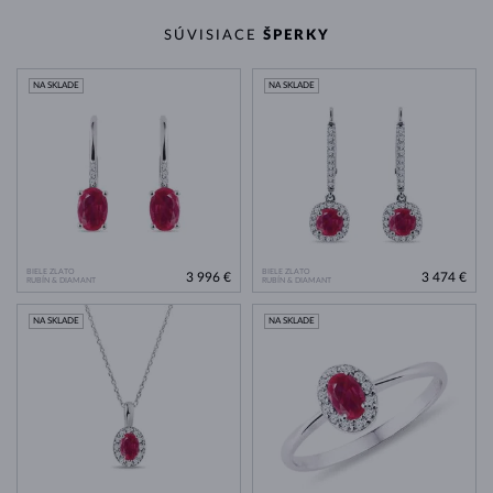
SÚVISIACE
ŠPERKY
NA SKLADE
NA SKLADE
BIELE ZLATO
BIELE ZLATO
3 996 €
3 474 €
RUBÍN & DIAMANT
RUBÍN & DIAMANT
NA SKLADE
NA SKLADE