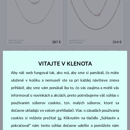
RUŽOVÉ ZLATO
RUŽOVÉ ZLATO
387 €
314 €
BEZ KAMEŇA
BEZ KAMEŇA
NA SKLADE
NA SKLADE
VITAJTE V KLENOTA
Aby náš web fungoval tak, ako má, aby sme si pamätali, čo máte
uložené v košíku a nemuseli ste sa pri každej návšteve znova
prihlásiť, aby sme vám ponúkali iba to, čo vás zaujíma a mohli vás
informovať o novinkách a akciách, preto potrebujeme váš súhlas s
RUŽOVÉ ZLATO
RUŽOVÉ ZLATO
344 €
474 €
používaním súborov cookies, tzn. malých súborov, ktoré sa
BEZ KAMEŇA
BEZ KAMEŇA
dočasne ukladajú vo vašom prehliadači. Viac o zásadách používania
NA SKLADE
NA SKLADE
cookies si môžete prečítať
tu
. Kliknutím na tlačidlo „Súhlasím a
pokračovať“ nám tento súhlas dočasne udelíte a pomôžete nám