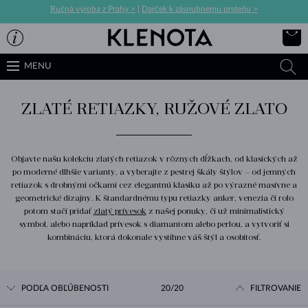
Ručná výroba z Prahy >
|
Darček k zásnubnému prsteňu >
MENU
ZLATÉ RETIAZKY, RUŽOVÉ ZLATO
Objavte našu kolekciu zlatých retiazok v rôznych dĺžkach, od klasických až
po moderné dlhšie varianty, a vyberajte z pestrej škály štýlov – od jemných
retiazok s drobnými očkami cez elegantnú klasiku až po výrazné masívne a
geometrické dizajny. K štandardnému typu retiazky anker, venezia či rolo
potom stačí pridať
zlatý prívesok
z našej ponuky, či už minimalistický
symbol, alebo napríklad prívesok s diamantom alebo perlou, a vytvoriť si
kombináciu, ktorá dokonale vystihne váš štýl a osobitosť.
PODĽA OBĽÚBENOSTI
20/20
FILTROVANIE