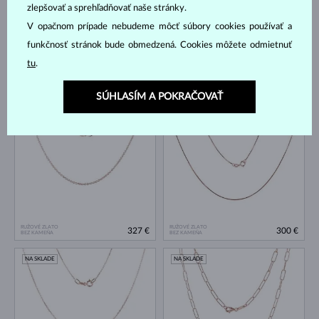
zlepšovať a sprehľadňovať naše stránky.
V opačnom prípade nebudeme môcť súbory cookies používať a
funkčnosť stránok bude obmedzená. Cookies môžete odmietnuť
tu
.
RUŽOVÉ ZLATO
RUŽOVÉ ZLATO
500 €
648 €
BEZ KAMEŇA
BEZ KAMEŇA
SÚHLASÍM A POKRAČOVAŤ
NA SKLADE
NA SKLADE
RUŽOVÉ ZLATO
RUŽOVÉ ZLATO
327 €
300 €
BEZ KAMEŇA
BEZ KAMEŇA
NA SKLADE
NA SKLADE