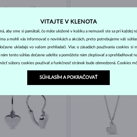
VITAJTE V KLENOTA
á, aby sme si pamätali, čo máte uložené v košíku a nemuseli ste sa pri každej n
jíma a mohli vás informovať o novinkách a akciách, preto potrebujeme váš súhl
dočasne ukladajú vo vašom prehliadači. Viac o zásadách používania cookies si 
“ nám tento súhlas dočasne udelíte a pomôžete nám zlepšovať a sprehľadňovať n
ZLATO
BIELE ZLATO
431 €
AMEŇA
BEZ KAMEŇA
ôcť súbory cookies používať a funkčnosť stránok bude obmedzená. Cookies m
SÚHLASÍM A POKRAČOVAŤ
KLADE
NA SKLADE