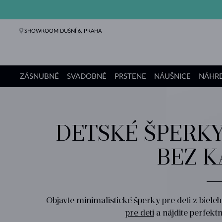
SHOWROOM DUŠNÍ 6, PRAHA
ZÁSNUBNÉ
SVADOBNÉ
PRSTENE
NÁUŠNICE
NÁHRD
Zásnubné prstene
Svadobné obrúčky
Prstene
Náušnice
Náhrdelníky
Náramky
Perly
Šperky
Darčeky
Kolekcie KLENOTA
DETSKÉ ŠPERKY
BEZ 
Objavte minimalistické šperky pre deti z biele
pre deti
a nájdite perfektn