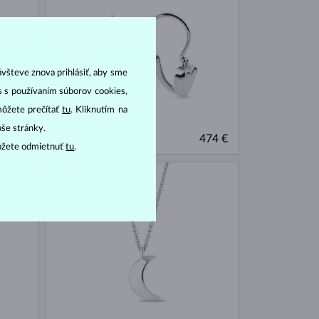
ávšteve znova prihlásiť, aby sme
as s používaním súborov cookies,
môžete prečítať
tu
. Kliknutím na
aše stránky.
BIELE ZLATO
192 €
474 €
BEZ KAMEŇA
ôžete odmietnuť
tu
.
NA SKLADE