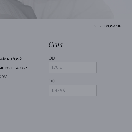
BIELE ZLATO
RUŽOVÉ ZLATO
BIELE ZLATO
FILTROVANIE
Cena
OD
AFÍR RUŽOVÝ
METYST FIALOVÝ
OPÁS
DO