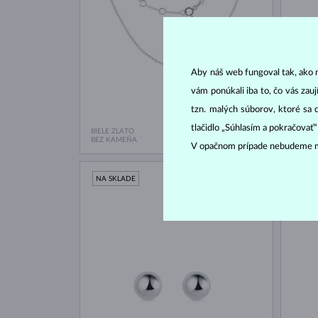
Aby náš web fungoval tak, ako m
vám ponúkali iba to, čo vás zau
tzn. malých súborov, ktoré sa 
tlačidlo „Súhlasím a pokračovať
BIELE ZLATO
BIELE 
300 €
BEZ KAMEŇA
BEZ K
V opačnom prípade nebudeme m
NA SKLADE
NA S