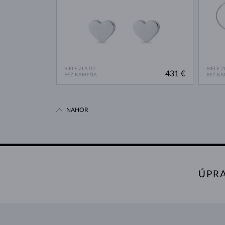
BIELE ZLATO
BIELE 
431 €
BEZ KAMEŇA
BEZ K
NAHOR
ÚPR