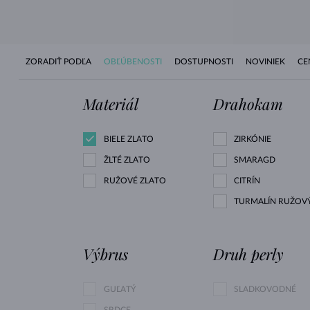
ZORADIŤ PODĽA
OBĽÚBENOSTI
DOSTUPNOSTI
NOVINIEK
CE
Materiál
Drahokam
BIELE ZLATO
ZIRKÓNIE
ŽLTÉ ZLATO
SMARAGD
RUŽOVÉ ZLATO
CITRÍN
TURMALÍN RUŽOV
Výbrus
Druh perly
GUĽATÝ
SLADKOVODNÉ