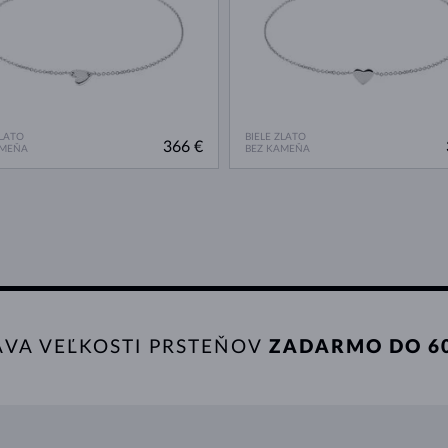
ZLATO
BIELE ZLATO
366 €
AMEŇA
BEZ KAMEŇA
AVA VEĽKOSTI PRSTEŇOV
ZADARMO DO 60