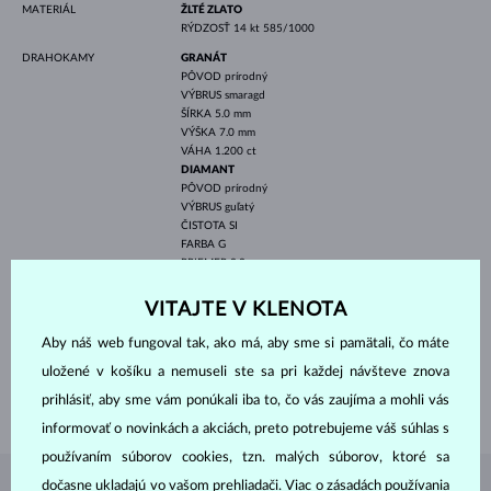
MATERIÁL
ŽLTÉ ZLATO
RÝDZOSŤ
14 kt 585/1000
DRAHOKAMY
GRANÁT
PÔVOD
prírodný
VÝBRUS
smaragd
ŠÍRKA
5.0 mm
VÝŠKA
7.0 mm
VÁHA
1.200 ct
DIAMANT
PÔVOD
prírodný
VÝBRUS
guľatý
ČISTOTA
SI
FARBA
G
PRIEMER
2.2 mm
VÁHA
0.040 ct
VITAJTE V KLENOTA
ŠÍRKA
5.00 mm
VÝŠKA
10.00 mm
Aby náš web fungoval tak, ako má, aby sme si pamätali, čo máte
DĹŽKA
420.00 mm
uložené v košíku a nemuseli ste sa pri každej návšteve znova
prihlásiť, aby sme vám ponúkali iba to, čo vás zaujíma a mohli vás
VÁHA
2.40 g
informovať o novinkách a akciách, preto potrebujeme váš súhlas s
používaním súborov cookies, tzn. malých súborov, ktoré sa
dočasne ukladajú vo vašom prehliadači. Viac o zásadách používania