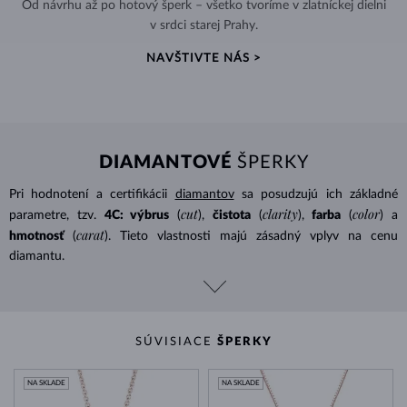
Od návrhu až po hotový šperk – všetko tvoríme v zlatníckej dielni
v srdci starej Prahy.
NAVŠTIVTE NÁS >
DIAMANTOVÉ
ŠPERKY
Pri hodnotení a certifikácii
diamantov
sa posudzujú ich základné
cut
clarity
color
parametre, tzv.
4C: výbrus
(
),
čistota
(
),
farba
(
) a
carat
hmotnosť
(
). Tieto vlastnosti majú zásadný vplyv na cenu
diamantu.
SÚVISIACE
ŠPERKY
NA SKLADE
NA SKLADE