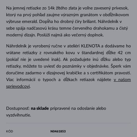
Na jemnej retiazke zo 14k žltého zlata je voľne zavesený prívesok,
ktorý na prvý pohľad zaujme výrazným granátom v obdĺžnikovom
výbruse emerald. Dopĺňa ho drobný číry briliant. Náhrdelník v
sebe spája nadčasovú krásu temne červeného drahokamu a čistý
moderný dizajn. Poslúži najmä ako večerný doplnok.
Náhrdelník je vyrobený ručne v ateliéri KLENOTA a dodávame ho
vrátane retiazky z rovnakého kovu v štandardnej dĺžke 42 cm
(pokiaľ nie je uvedené inak). Ak požadujete inú dĺžku alebo typ
retiazky, môžete to uviesť do poznámky v objednávke. Šperk vám
doručíme zadarmo v dizajnovej krabičke a s certifikátom pravosti.
Viac informácií o typoch a dĺžkach retiazok nájdete
v našom
sprievodcovi
.
Dostupnosť:
na sklade
pripravené na odoslanie alebo
vyzdvihnutie.
KÓD
N0461853