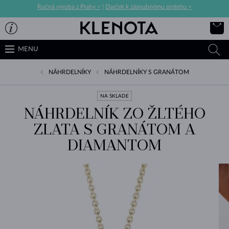
Ručná výroba z Prahy >
|
Darček k zásnubnému prsteňu >
MENU
NÁHRDELNÍKY
NÁHRDELNÍKY S GRANÁTOM
NA SKLADE
NÁHRDELNÍK ZO ŽLTÉHO
ZLATA S GRANÁTOM A
DIAMANTOM