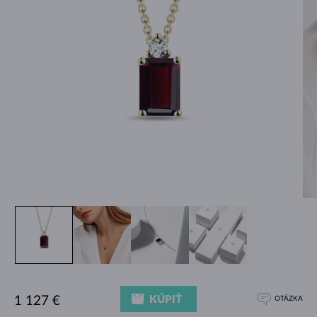
KÚPIŤ
1 127 €
OTÁZKA