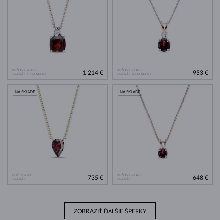
RUŽOVÉ ZLATO
RUŽOVÉ ZLATO
1 214 €
953 €
GRANÁT & DIAMANT
GRANÁT & DIAMANT
NA SKLADE
NA SKLADE
ŽLTÉ ZLATO
RUŽOVÉ ZLATO
735 €
648 €
GRANÁT
GRANÁT
ZOBRAZIŤ ĎALŠIE ŠPERKY