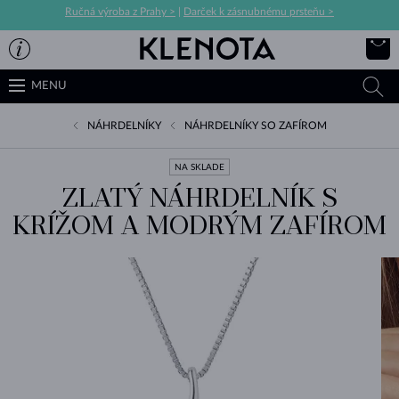
Ručná výroba z Prahy >
|
Darček k zásnubnému prsteňu >
MENU
NÁHRDELNÍKY
NÁHRDELNÍKY SO ZAFÍROM
NA SKLADE
ZLATÝ NÁHRDELNÍK S
KRÍŽOM A MODRÝM ZAFÍROM