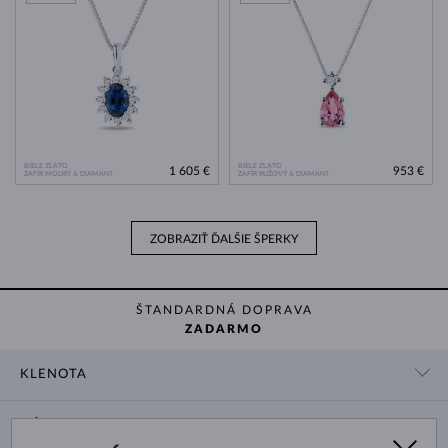
BIELE ZLATO
BIELE ZLATO
1 605 €
953 €
ZAFÍR MODRÝ & DIAMANT
ZAFÍR RUŽOVÝ & DIAMANT
ZOBRAZIŤ ĎALŠIE ŠPERKY
ŠTANDARDNÁ DOPRAVA
ZADARMO
KLENOTA
KONTAKTNÉ ÚDAJE
NÁKUP
SHOWROOM