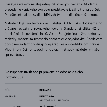
Krížik je zavesený na elegantnej retiazke typu venezia. Moderné
prevedenie klasického symbolu predstavuje ideálny tip na darček.
Potešte seba alebo svojich blízkych týmto jedinečným šperkom.
Náhrdelník je vyrobený ručne v ateliéri KLENOTA a dodávame ho
vrátane retiazky z rovnakého kovu v štandardnej dĺžke 42 cm
(pokiaľ nie je uvedené inak). Ak požadujete inú dĺžku alebo typ
retiazky, môžete to uviesť do poznámky v objednávke. Šperk vám
doručíme zadarmo v dizajnovej krabičke a s certifikátom pravosti.
Viac informácií o typoch a dĺžkach retiazok nájdete
v našom
sprievodcovi
.
Dostupnosť:
na sklade
pripravené na odoslanie alebo
vyzdvihnutie.
KÓD
K0036012
MATERIÁL
BIELE ZLATO
RÝDZOSŤ
14 kt 585/1000
DRAHOKAMY
ZAFÍR MODRÝ