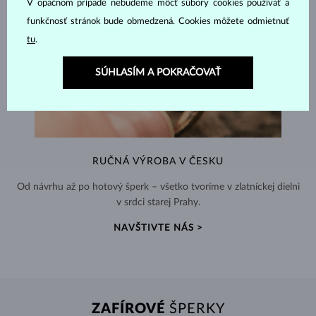
V opačnom prípade nebudeme môcť súbory cookies používať a
funkčnosť stránok bude obmedzená. Cookies môžete odmietnuť
tu
.
SÚHLASÍM A POKRAČOVAŤ
RUČNÁ VÝROBA V ČESKU
Od návrhu až po hotový šperk – všetko tvoríme v zlatníckej dielni
v srdci starej Prahy.
NAVŠTIVTE NÁS >
ZAFÍROVÉ
ŠPERKY