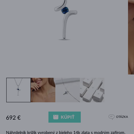
KÚPIŤ
692 €
OTÁZKA
Náhrdelník krížik vyrobený z bieleho 14k zlata s modrým zafírom.