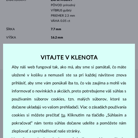
PÔVOD
prírodný
VÝBRUS
guľatý
PRIEMER
2.3 mm
VÁHA
0.05 ct
ŠÍRKA
7.7 mm
VÝŠKA
16.2 mm
DĹŽKA
420.00 mm
VÁHA
1.70 g
VITAJTE V KLENOTA
Aby náš web fungoval tak, ako má, aby sme si pamätali, čo máte
uložené v košíku a nemuseli ste sa pri každej návšteve znova
ŠPERKY Z
ATELIÉRU KLENOTA
prihlásiť, aby sme vám ponúkali iba to, čo vás zaujíma a mohli vás
informovať o novinkách a akciách, preto potrebujeme váš súhlas s
používaním súborov cookies, tzn. malých súborov, ktoré sa
dočasne ukladajú vo vašom prehliadači. Viac o zásadách používania
cookies si môžete prečítať
tu
. Kliknutím na tlačidlo „Súhlasím a
pokračovať“ nám tento súhlas dočasne udelíte a pomôžete nám
zlepšovať a sprehľadňovať naše stránky.