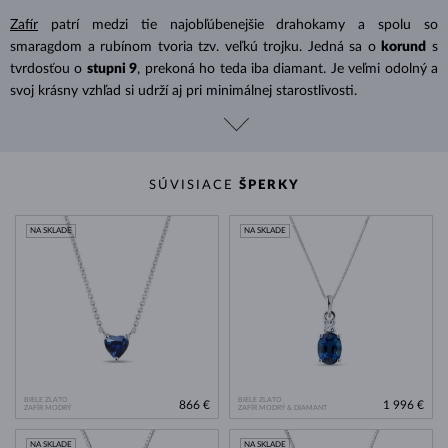
Zafír
patrí medzi tie najobľúbenejšie drahokamy a spolu so
smaragdom a rubínom tvoria tzv. veľkú trojku. Jedná sa o
korund
s
tvrdosťou o
stupni 9
, prekoná ho teda iba diamant. Je veľmi odolný a
svoj krásny vzhľad si udrží aj pri minimálnej starostlivosti.
SÚVISIACE
ŠPERKY
NA SKLADE
NA SKLADE
BIELE ZLATO
BIELE ZLATO
866 €
1 996 €
ZAFÍR MODRÝ
ZAFÍR MODRÝ & DIAMANT
NA SKLADE
NA SKLADE